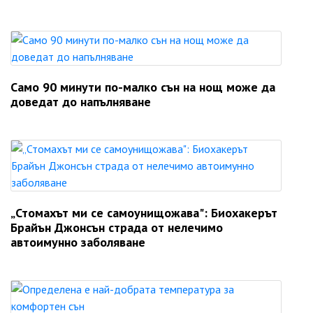
Само 90 минути по-малко сън на нощ може да
доведат до напълняване
„Стомахът ми се самоунищожава": Биохакерът
Брайън Джонсън страда от нелечимо
автоимунно заболяване