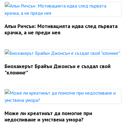
Алън Ричсън: Мотивацията идва след първата
крачка, а не преди нея
Биохакерът Брайън Джонсън е създал свой
"клонинг"
Може ли креатинът да помогне при
недоспиване и умствена умора?