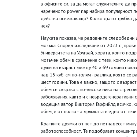
в офисите си, за да могат служителите да пр
нареченото power nap набира популярност по
действа освежаващо? Колко дълго трябва д
нея?
Науката показва, че редовните следобедни 
мозъка. Според изследване от 2023 г., прове
Университета на Уругвай, хората, които под
мозъчен обем в сравнение с тези, които нико
души на възраст между 40 и 69 години показ
над 15 куб. см по-голям - разлика, която се 
шест години. Това е важно, защото с възраст
обем се свързва с по-високи нива на стресо
заболявания, както и с невродегенеративни 
водещия автор Виктория Гарфийлд всичко, к
обем, е от полза - а дрямката е едно от тези
Кратките дрямки от пет до петнадесет мину
работоспособност. Те подобряват концентра