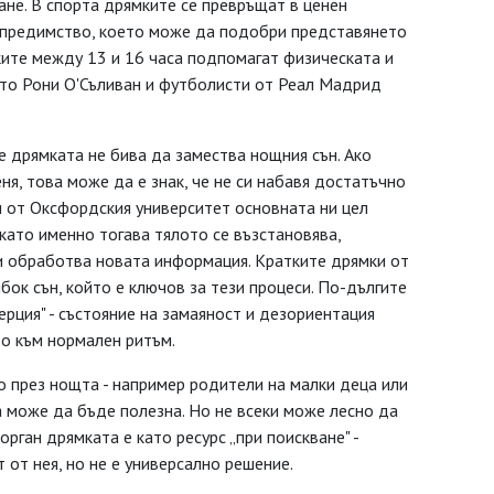
не. В спорта дрямките се превръщат в ценен
о предимство, което може да подобри представянето
ките между 13 и 16 часа подпомагат физическата и
като Рони О'Съливан и футболисти от Реал Мадрид
 дрямката не бива да замества нощния сън. Ако
ня, това може да е знак, че не си набавя достатъчно
 от Оксфордския университет основната ни цел
като именно тогава тялото се възстановява,
 и обработва новата информация. Кратките дрямки от
бок сън, който е ключов за тези процеси. По-дългите
ерция" - състояние на замаяност и дезориентация
о към нормален ритъм.
но през нощта - например родители на малки деца или
а може да бъде полезна. Но не всеки може лесно да
рган дрямката е като ресурс „при поискване" -
т от нея, но не е универсално решение.