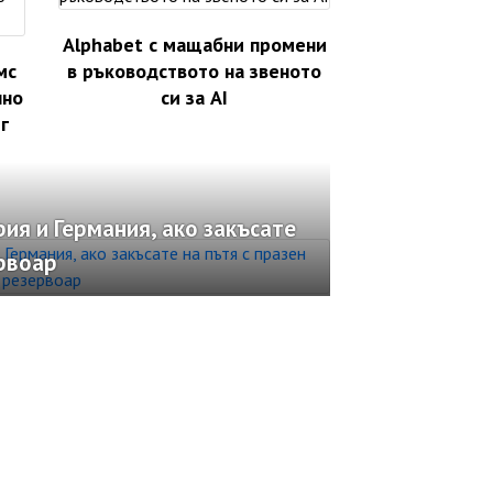
Alphabet с мащабни промени
мс
в ръководството на звеното
лно
си за AI
г
рия и Германия, ако закъсате
ервоар