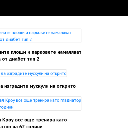
ните площи и парковете намаляват
 от диабет тип 2
а изградите мускули на открито
л Кроу все още тренира като
атор на 62 години