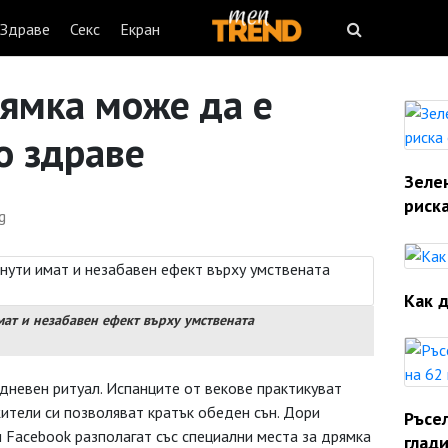
Здраве
Секс
Екран
ямка може да е
о здраве
Зеле
риска
g
Как д
мат и незабавен ефект върху умствената
дневен ритуал. Испанците от векове практикуват
жители си позволяват кратък обеден сън. Дори
Ръсе
и Facebook разполагат със специални места за дрямка
глади