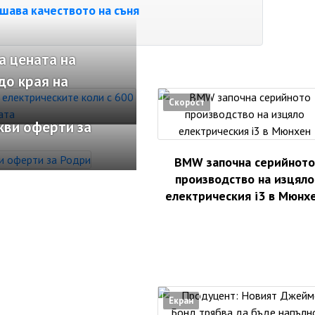
ава качеството на съня
а цената на
до края на
Скорост
кви оферти за
BMW започна серийното
производство на изцяло
електрическия i3 в Мюнх
Екран