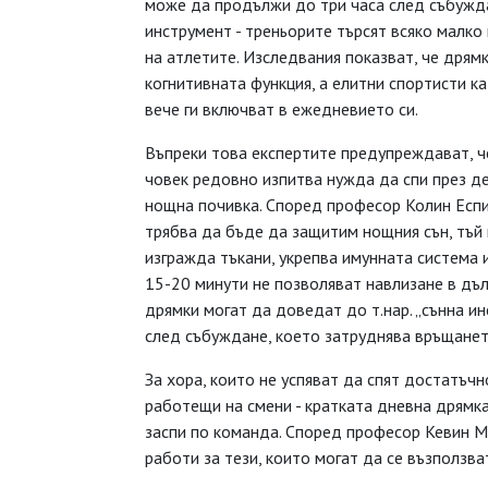
може да продължи до три часа след събужда
инструмент - треньорите търсят всяко малк
на атлетите. Изследвания показват, че дрям
когнитивната функция, а елитни спортисти 
вече ги включват в ежедневието си.
Въпреки това експертите предупреждават, че
човек редовно изпитва нужда да спи през де
нощна почивка. Според професор Колин Еспи
трябва да бъде да защитим нощния сън, тъй 
изгражда тъкани, укрепва имунната система
15-20 минути не позволяват навлизане в дъл
дрямки могат да доведат до т.нар. „сънна ин
след събуждане, което затруднява връщанет
За хора, които не успяват да спят достатъч
работещи на смени - кратката дневна дрямк
заспи по команда. Според професор Кевин Мо
работи за тези, които могат да се възползва