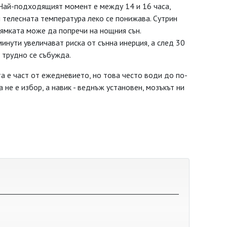
Най-подходящият момент е между 14 и 16 часа,
 телесната температура леко се понижава. Сутрин
рямката може да попречи на нощния сън.
нути увеличават риска от сънна инерция, а след 30
о трудно се събужда.
а е част от ежедневието, но това често води до по-
 не е избор, а навик - веднъж установен, мозъкът ни