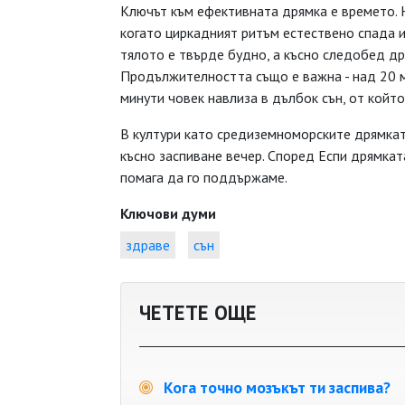
Ключът към ефективната дрямка е времето. 
когато циркадният ритъм естествено спада и
тялото е твърде будно, а късно следобед д
Продължителността също е важна - над 20 ми
минути човек навлиза в дълбок сън, от койт
В култури като средиземноморските дрямкат
късно заспиване вечер. Според Еспи дрямката
помага да го поддържаме.
Ключови думи
здраве
сън
ЧЕТЕТЕ ОЩЕ
Кога точно мозъкът ти заспива?