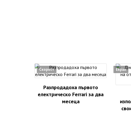
Скорост
Екран
Разпродадоха първото
електрическо Ferrari за два
месеца
изпо
сво