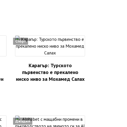
Спорт
Карагър: Турското
първенство е прекалено
ен
ниско ниво за Мохамед Салах
Джаджи