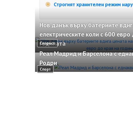
Строгият хранителен режим наруш
Нов данък върху батериите вдиг
електрическите коли с 600 евро 
годината
Скорост
Реал Мадрид и Барселона с една
Родри
Спорт