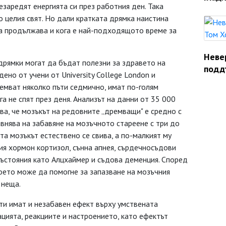
езаредят енергията си през работния ден. Така
 целия свят. Но дали кратката дрямка наистина
а продължава и кога е най-подходящото време за
Неве
дрямки могат да бъдат полезни за здравето на
подд
дено от учени от University College London и
ремват няколко пъти седмично, имат по-голям
га не спят през деня. Анализът на данни от 35 000
ва, че мозъкът на редовните „дремващи" е средно с
равнява на забавяне на мозъчното стареене с три до
та мозъкът естествено се свива, а по-малкият му
вия хормон кортизол, сънна апнея, сърдечносъдови
състояния като Алцхаймер и съдова деменция. Според
оето може да помогне за запазване на мозъчния
 неща.
ти имат и незабавен ефект върху умствената
цията, реакциите и настроението, като ефектът