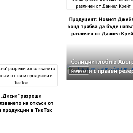
Продуцент: Новият Джей
Бонд трябва да бъде напъ
различен от Даниел Крей
Солидни глоби в Авст
на пътя с празен рез
Скорост
„Дисни" разреши
лзването на откъси от
и продукции в ТикТок