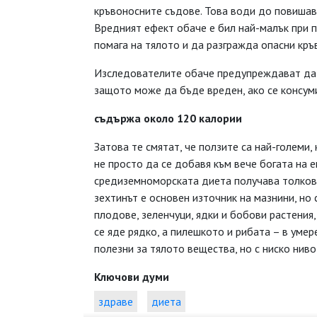
кръвоносните съдове. Това води до повишава
Вредният ефект обаче е бил най-малък при п
помага на тялото и да разгражда опасни кръ
Изследователите обаче предупреждават да н
защото може да бъде вреден, ако се консуми
съдържа около 120 калории
Затова те смятат, че ползите са най-големи,
не просто да се добавя към вече богата на е
средиземноморската диета получава толкова
зехтинът е основен източник на мазнини, но
плодове, зеленчуци, ядки и бобови растения
се яде рядко, а пилешкото и рибата – в умер
полезни за тялото вещества, но с ниско ниво
Ключови думи
здраве
диета