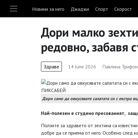
Новини за него
Джаджи
Спорт
Скорост
Дори малко зехти
редовно, забавя 
Здраве
14 June 2026
Павлина Трифон
Дори само да овкусявате салатата си с екстра 
Най-полезен
е студено
пресованият,
защ
Ползите за здравето от зехтина са известни
добре да се приема от него. Особено след ка