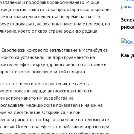
възпаления и подобрява храносмилането. И още
лъжица зехтин, защото това предотвратявало вредния
лезни хранителни вещества по време на сън. По
Зеле
вечето доказват, че зехтинът наистина е полезен, но
риска
лняване, което от своя страна води до редица
 Европейски конгрес по затлъстяване в Истанбул са
Как д
 които са установили, че дори приемането на
ожителен ефект върху здравословното състояние и
просът е колко полифеноли той съдържа.
ат естествено в доста растения, не само в
са много полезни заради антиоксидантното си
ли как приемането им въздейства на
роследявали медицинските показатели и начин на
ие на десетилетие. Открили са, че при
еноли рискът от по-бързо скъсяване на теломерите -
-нисък. Освен това ефектът е най-силно изразен при
азва, че ако човек започне да си ги набавя редовно,