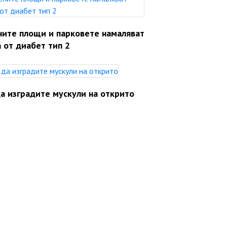
ните площи и парковете намаляват
 от диабет тип 2
а изградите мускули на открито