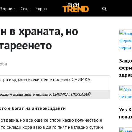
Здраве
Секс
Екран
н в храната, но
стареенето
Защо
ова
ферм
здрав
върджин всеки ден е полезно. СНИМКА: ПИКСАБЕЙ
ото е
богат на
антиоксиданти
Уиз 
показ
 отдавна, но все още се спори какво количество е
то хиляди хора взеха да го пият на гладно сутрин