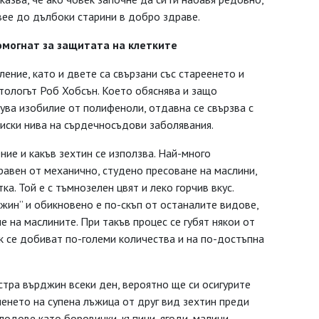
вее до дълбоки старини в добро здраве.
омогнат
за защитата на клетките
ение, като и двете са свързани със стареенето и
етологът Роб Хобсън. Което обяснява и защо
ува изобилие от полифеноли, отдавна се свързва с
иски нива на сърдечносъдови заболявания.
ние и какъв зехтин се използва. Най-много
равен от механично, студено пресоване на маслини,
а. Той е с тъмнозелен цвят и леко горчив вкус.
жин” и обикновено е по-скъп от останалите видове,
е на маслините. При такъв процес се губят някои от
к се добиват по-големи количества и на по-достъпна
кстра върджин всеки ден, вероятно ще си осигурите
енето на супена лъжица от друг вид зехтин преди
плодове като боровинки, къпини, ягоди, малини,