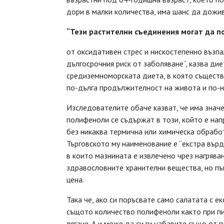
дори в малки количества, има шанс да дожи
“Тези растителни съединения
могат да п
от оксидативен стрес и нискостепенно възпал
дългосрочния риск от заболяване”, казва ди
средиземноморската диета, в която съществ
по-дълга продължителност на живота и по-н
Изследователите обаче казват, че има значе
полифеноли се съдържат в този, който е нап
без никаква термична или химическа обработк
Търговското му наименование е “екстра върд
в които мазнината е извлечено чрез нагряван
здравословните хранителни вещества, но пъ
цена.
Така че, ако си поръсвате само салатата с е
същото количество полифеноли както при пи
лягане. А и може да си ги набавите също от 