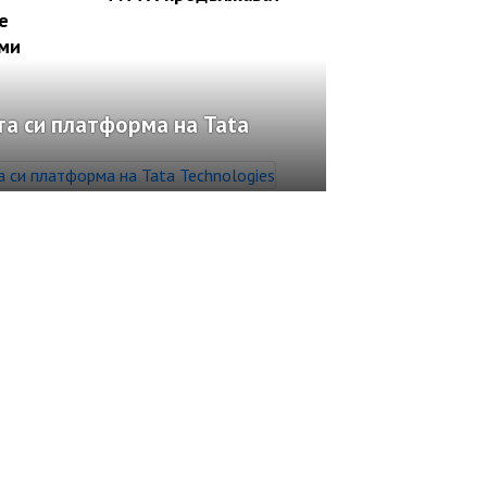
е
 ми
а си платформа на Tata