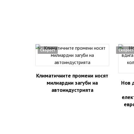
Скорост
Скорост
Климатичните промени носят
милиардни загуби на
Нов 
автоиндустрията
елек
евр