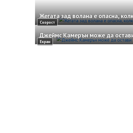
Жегата зад волана е опасна, кол
Скорост
Джеймс Камерън може да остави
Екран