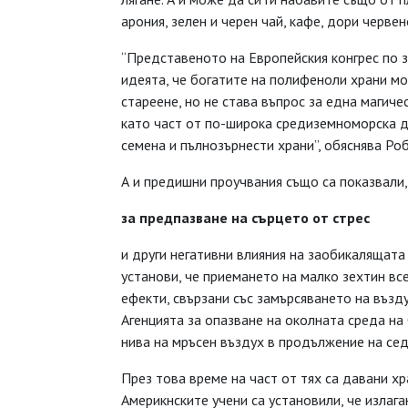
арония, зелен и черен чай, кафе, дори червен
“Представеното на Европейския конгрес по 
идеята, че богатите на полифеноли храни м
стареене, но не става въпрос за една магиче
като част от по-широка средиземноморска ди
семена и пълнозърнести храни”, обяснява Ро
А и предишни проучвания също са показвали
за предпазване на
сърцето от стрес
и други негативни влияния на заобикалящата
установи, че приемането на малко зехтин в
ефекти, свързани със замърсяването на възд
Агенцията за опазване на околната среда на
нива на мръсен въздух в продължение на се
През това време на част от тях са давани х
Америкнските учени са установили, че излаг