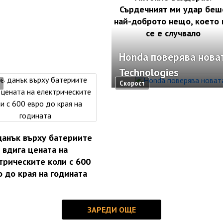
Сърдечният ми удар беш
най-доброто нещо, което
се е случвало
Honda поверява новат
Technologies
Скорост
данък върху батериите
вдига цената на
трическите коли с 600
о до края на годината