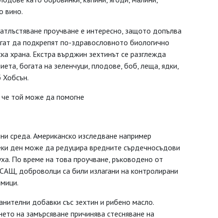
о вино.
затлъстяване проучване е интересно, защото допълва
огат да подкрепят по-здравословното биологично
ска храна. Екстра върджин зехтинът се разглежда
ета, богата на зеленчуци, плодове, боб, леща, ядки,
б Хобсън.
, че той може да помогне
 ни среда. Американско изследване например
секи ден може да редуцира вредните сърдечносъдови
уха. По време на това проучване, ръководено от
 САЩ, доброволци са били излагани на контролирани
дмици.
ранителни добавки със зехтин и рибено масло.
ането на замърсяване причинява стесняване на