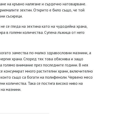
не на кръвно налягане и сърдечно натоварване.
риемалите зехтин. Открито е било също, че той
вни съсиреци.
е се гледа на зехтина като на чудодейна храна,
ра в големи количества. Супена лъжица от него
 когато замества по-малко здравословни мазнини, а
нергия храна. Според тях това обяснява и защо
 голямо внимание през последните години. В нея
 се консумират много растителни храни, включително
, които също са богати на полифеноли. Червено месо
ени количества. Така се постига високо ниво на
 на мазнини.