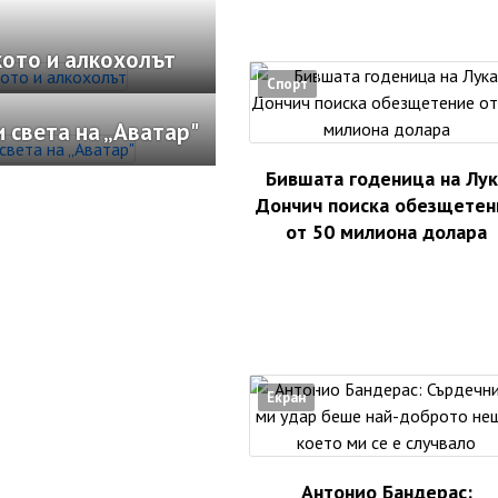
кото и алкохолът
Спорт
 света на „Аватар"
Бившата годеница на Лук
Дончич поиска обезщетен
от 50 милиона долара
Екран
Антонио Бандерас: