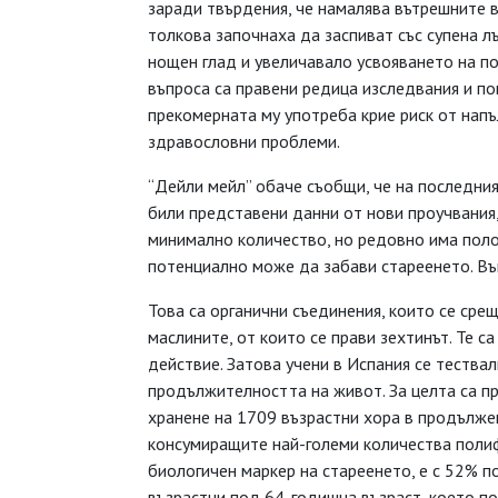
заради твърдения, че намалява вътрешните 
толкова започнаха да заспиват със супена 
нощен глад и увеличавало усвояването на по
въпроса са правени редица изследвания и по
прекомерната му употреба крие риск от напъ
здравословни проблеми.
“Дейли мейл” обаче съобщи, че на последния
били представени данни от нови проучвания,
минимално количество, но редовно има пол
потенциално може да забави стареенето. Въ
Това са органични съединения, които се срещ
маслините, от които се прави зехтинът. Те 
действие. Затова учени в Испания се тества
продължителността на живот. За целта са п
хранене на 1709 възрастни хора в продължен
консумиращите най-големи количества полиф
биологичен маркер на стареенето, е с 52% по
възрастни под 64-годишна възраст, което пок