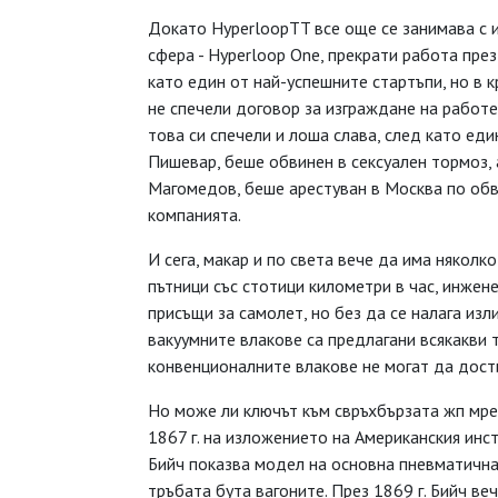
Докато HyperloopTT все още се занимава с и
сфера - Hyperloop One, прекрати работа пре
като един от най-успешните стартъпи, но в к
не спечели договор за изграждане на работе
това си спечели и лоша слава, след като ед
Пишевар, беше обвинен в сексуален тормоз, 
Магомедов, беше арестуван в Москва по обви
компанията.
И сега, макар и по света вече да има някол
пътници със стотици километри в час, инжен
присъщи за самолет, но без да се налага изл
вакуумните влакове са предлагани всякакви т
конвенционалните влакове не могат да дост
Но може ли ключът към свръхбързата жп мре
1867 г. на изложението на Американския ин
Бийч показва модел на основна пневматична 
тръбата бута вагоните. През 1869 г. Бийч ве