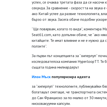
успех, се очаква третата фаза да се насочи 
секунда. За сравнение - скоростта на звука е
ако Китай успее да развие технологията, вл
бързо от звука. Засега обаче подобни ускоре
“Ще повярвам, когато го видя”, коментира Ма
Seat61.com, като допълни обаче, че “ако ня
китайците. Те имат влияние и не е нужно да 
ползите”.
За първи път концепцията за “хиперлуп” поч
изследователска компания HyperloopTT. Тя бе
същата година милиардерът
Илон Мъск
популяризира идеята
за “хиперлуп” технологиите, публикувайки бя
богаташът смяташе, че транспортната систе
до Сан Франциско за по-малко от 30 минути,
нисковакуумни капсули.