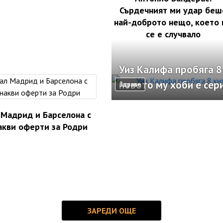
Сърдечният ми удар беш
най-доброто нещо, което
се е случвало
Уиз Калифа пробяга 8
новото му хоби е сер
Здраве
 Мадрид и Барселона с
акви оферти за Родри