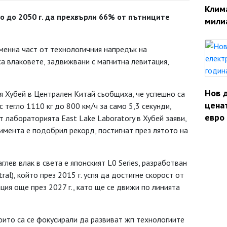
Клим
то до 2050 г. да прехвърли 66% от пътниците
мили
менна част от технологичния напредък на
са влаковете, задвижвани с магнитна левитация,
Нов 
ия Хубей в Централен Китай съобщиха, че успешно са
ценат
 тегло 1110 кг до 800 км/ч за само 5,3 секунди,
евро 
т лабораторията East Lake Laboratory в Хубей заяви,
римента е подобрил рекорд, постигнат през лятото на
лев влак в света е японският L0 Series, разработван
al), който през 2015 г. успя да достигне скорост от
ация още през 2027 г., като ще се движи по линията
оито са се фокусирали да развиват жп технологиите