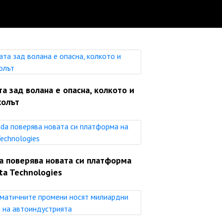
а зад волана е опасна, колкото и
холът
a поверява новата си платформа
ta Technologies