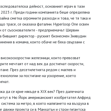
зследователска дейност, основният играч в тази
з 2023 г. Преди години компанията беше определяна
райна сметка огромните разходи и това, че тя така и
що трасе, се оказаха фатални. Hyperloop One освен
ин от съоснователите - предприемачът Шервин
а бившият директор - руският бизнесмен Зиявудин
нения в измама, които обаче не бяха свързани с
ко високоскоростни железници, които превозват
ерите мечтаят от над век да достигнат скорости,
итане. През десетилетията редом с маглев и
ехнологии за постигане на ускорение, което
игнат.
жа да се крие някъде в XIX век? През далечната
ститут в Ню Йорк американският изобретател Алфред
система за метро, в която налягането на въздуха в
че движи проекта си в Манхатън и строи гигантска