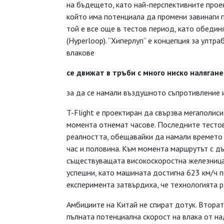
на бъдещето, като най-перспективните проек
който има потенциала да промени завинаги пъ
той е все още в тестов период, като обединя
(Hyperloop). “Хиперлуп” е концепция за ултр
влакове
се движат в тръби
с много ниско наляган
за да се намали въздушното съпротивление и
T-Flight е проектиран да свързва мегаполиси
момента отнемат часове. Последните тестов
реалността, обещавайки да намали времето
час и половина. Към момента маршрутът с д
съществуващата високоскоростна железница.
успешни, като машината достигна 623 км/ч п
експеримента затвърдиха, че технологията р
Амбициите на Китай не спират дотук. Вторат
пълната потенциална скорост на влака от на