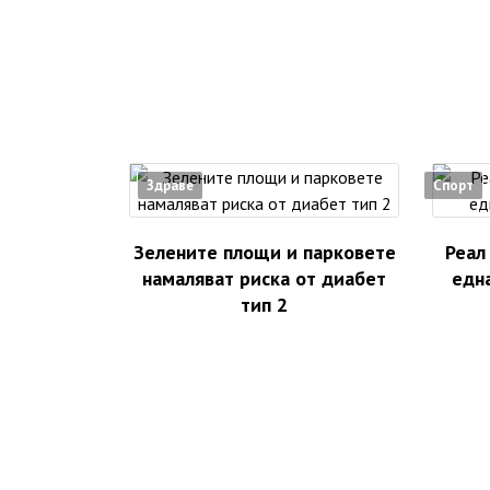
Здраве
Спорт
Зелените площи и парковете
Реал
намаляват риска от диабет
едн
тип 2