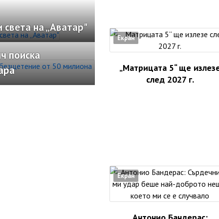
 света на „Аватар"
Екран
ч поиска
„Матрицата 5“ ще излез
ара
след 2027 г.
Екран
Антонио Бандерас: