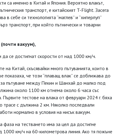
ти са именно в Китай и Япония. Вероятно влакът,
тническия транспорт, е китайският T-Flight. Засега
ва в себе си технологията “маглев” и “хиперлуп”
абърз транспорт, при който пътнически и товарни
е
(почти вакуум),
 да се достигнат скорости от над 1000 км/ч.
те на Китай, скъсявайки много пътуванията, които в
е показаха, че този “плаващ влак” се доближава до
 за пътуване между Пекин и Шанхай до малко под
ължина около 1100 км отнема около 6 часа със
 Първите тестове на влака от февруари 2024 г. бяха
о трасе с дължина 2 км. Няколко последвали
аботи нормално в условия на нисък вакуум.
а фаза на тестването има за цел да достигне
д 1000 км/ч на 60-километрова линия. Ако тя пожъне