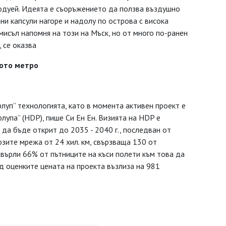
одуей. Идеята е съоръжението да ползва въздушно
ани капсули нагоре и надолу по острова с висока
смисъл напомня на този на Мъск, но от много по-ранен
 се оказва
ото метро
луп” технологията, като в момента активен проект е
лупа” (HDP), пише Си Ен Ен. Визията на HDP е
 да бъде открит до 2035 - 2040 г., последван от
зите мрежа от 24 хил. км, свързваща 130 от
хвърли 66% от пътниците на къси полети към това да
ед оценките цената на проекта възлиза на 981