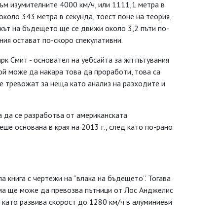
към изумителните 4000 км/ч, или 1111,1 метра в
 около 343 метра в секунда, тоест поне на теория,
акът на бъдещето ще се движи около 3,2 пъти по-
ния остават по-скоро спекулативни.
рк Смит - основател на уебсайта за жп пътувания
кой може да накара това да проработи, това са
се тревожат за неща като анализ на разходите и
на да се разработва от американската
ше основана в края на 2013 г., след като по-рано
ла книга с чертежи на “влака на бъдещето”. Тогава
ма ще може да превозва пътници от Лос Анджелис
 като развива скорост до 1280 км/ч в алуминиеви