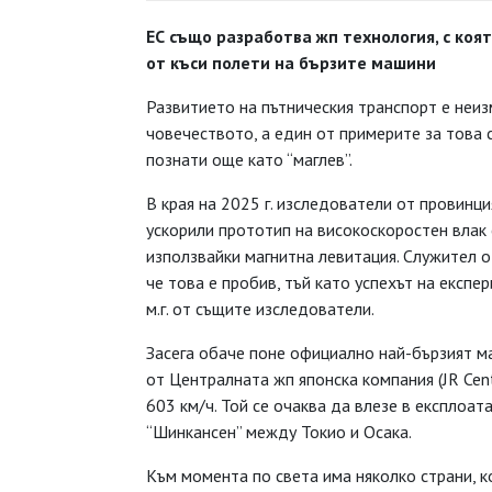
ЕС също разработва жп технология, с коя
от къси полети на бързите машини
Развитието на пътническия транспорт е неиз
човечеството, а един от примерите за това 
познати още като “маглев”.
В края на 2025 г. изследователи от провинц
ускорили прототип на високоскоростен влак с
използвайки магнитна левитация. Служител о
че това е пробив, тъй като успехът на експе
м.г. от същите изследователи.
Засега обаче поне официално най-бързият маг
от Централната жп японска компания (JR Centr
603 км/ч. Той се очаква да влезе в експлоат
“Шинкансен” между Токио и Осака.
Към момента по света има няколко страни, к