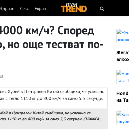
Здраве
Секс
Екран
 4000 км/ч? Според
, но още тестват по-
Жегат
алко
ва
Hond
на Ta
Хубей в Централен Китай съобщиха, че успешно са
гло 1110 кг до 800 км/ч за само 5,3 секунди. СНИМКА: