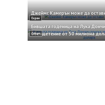
Джеймс Камерън може да остави
Екран
Бившата годеница на Лука Дончи
обезщетение от 50 милиона дол
Спорт