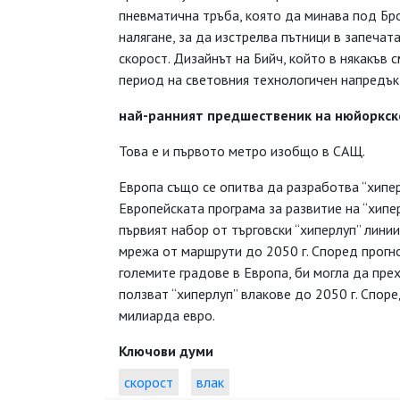
пневматична тръба, която да минава под Бр
налягане, за да изстрелва пътници в запечат
скорост. Дизайнът на Бийч, който в някакъв 
период на световния технологичен напредък,
най-ранният предшественик
на нюйоркск
Това е и първото метро изобщо в САЩ.
Европа също се опитва да разработва “хипер
Европейската програма за развитие на “хипер
първият набор от търговски “хиперлуп” линии
мрежа от маршрути до 2050 г. Според прогно
големите градове в Европа, би могла да пре
ползват “хиперлуп” влакове до 2050 г. Спор
милиарда евро.
Ключови думи
скорост
влак