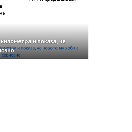
е
 ми
 километра и показа, че
иозно