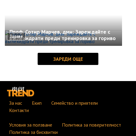
Проф. Сотир Марчев, дмн: Зареждайте с
Здраве
въглехидрати преди тренировка за гориво
За нас
Екип
Семейство и приятели
Контакти
Условия за ползване
Политика за поверителност
Политика за бисквитки