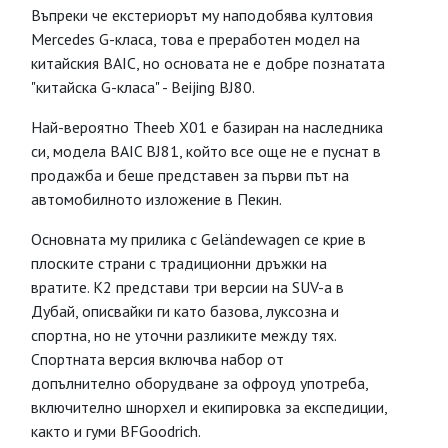
Въпреки че екстериорът му наподобява култовия
Mercedes G-класа, това е преработен модел на
китайския BAIC, но основата не е добре познатата
"китайска G-класа" - Beijing BJ80.
Най-вероятно Theeb X01 е базиран на наследника
си, модела BAIC BJ81, който все още не е пуснат в
продажба и беше представен за първи път на
автомобилното изложение в Пекин.
Основната му прилика с Geländewagen се крие в
плоските страни с традиционни дръжки на
вратите. K2 представи три версии на SUV-а в
Дубай, описвайки ги като базова, луксозна и
спортна, но не уточни разликите между тях.
Спортната версия включва набор от
допълнително оборудване за офроуд употреба,
включително шнорхел и екипировка за експедиции,
както и гуми BFGoodrich.