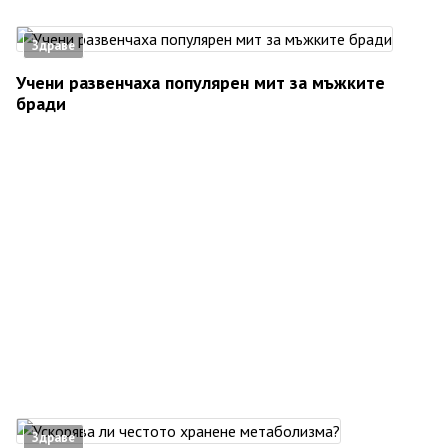
Здраве
Учени развенчаха популярен мит за мъжките
бради
Здраве