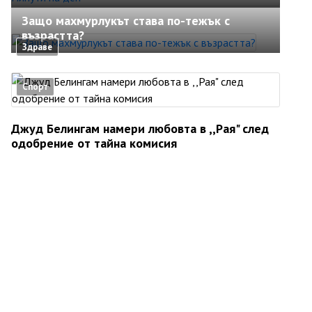
Защо махмурлукът става по-тежък с
възрастта?
Здраве
Спорт
Джуд Белингам намери любовта в ,,Рая" след
одобрение от тайна комисия