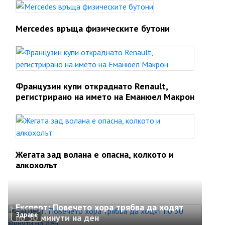
Mercedes връща физическите бутони
Французин купи откраднато Renault,
регистрирано на името на Еманюел Макрон
Жегата зад волана е опасна, колкото и
алкохолът
Експерт: Повечето хора трябва да ходят
Здраве
по 30 минути на ден