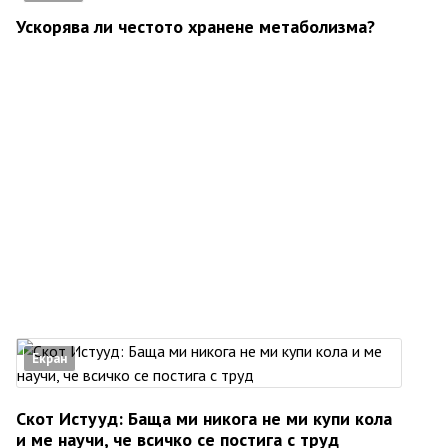
Ускорява ли честото хранене метаболизма?
Екран
Скот Истууд: Баща ми никога не ми купи кола
и ме научи, че всичко се постига с труд