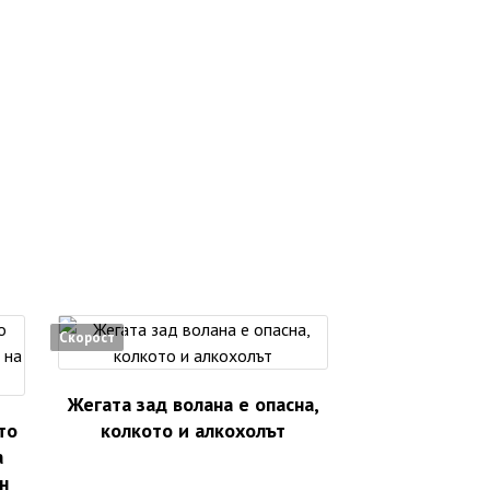
Скорост
Жегата зад волана е опасна,
то
колкото и алкохолът
а
н