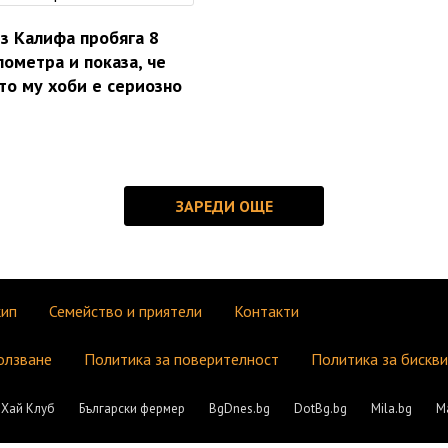
з Калифа пробяга 8
лометра и показа, че
то му хоби е сериозно
кип
Семейство и приятели
Контакти
олзване
Политика за поверителност
Политика за бискв
Хай Клуб
Български фермер
BgDnes.bg
DotBg.bg
Mila.bg
М