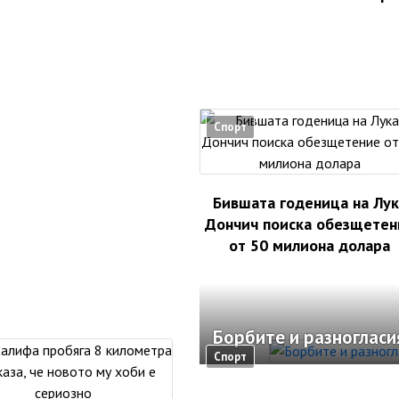
Спорт
Бившата годеница на Лук
Дончич поиска обезщетен
от 50 милиона долара
Борбите и разноглас
Спорт