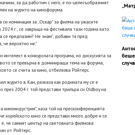
начини, за да работим с него, е по-целесъобразният
„Матр
 член на журито на кинофорума.
а си номинация за „Оскар" за филма на ужасите
 2024 г., се завръща на фестивала тази година като
а се предпазим? Не знам", добави тя пред
, че вероятно не."
Анто
беше
н интелект в конкурсната програма, но дискусията за
случ
твото се превърна в доминираща тема на форума,
което се счита за кино, отбелязва Ройтерс.
вил журито в Кан, разказа как родината му се е
о през 2004 г. той представи трилъра си Oldboy на
та киноиндустрия", каза той на пресконференцията
 че корейското кино се представи много добре и се
 е, че самият център на световната филмова
ран от Ройтерс.