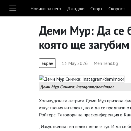
Новини за него
Джаджи
Спорт
Скорост
Деми Мур: Да се б
която ще загубим
Екран
13 May 2026
MenTrend.bg
Деми Мур Снимка: Instagram/demimoor
Холивудската актриса Деми Мур призова фи
изкуствения интелект, но и да се предпази о
Ройтерс. Тя говори на пресконференция в Ка
„Изкуственият интелект вече е тук. И да се 