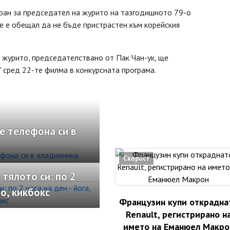
ран за председател на журито на тазгодишното 79-о
че е обещал да не бъде пристрастен към корейския
, журито, председателствано от Пак Чан-ук, ще
" сред 22-те филма в конкурсната програма.
е телефона си в
Скорост
 тялото си: по 2
ло, кикбокс
Французин купи открадна
Renault, регистрирано н
името на Еманюел Макро