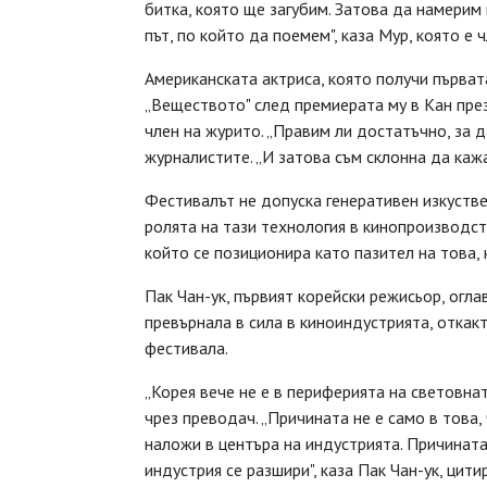
битка, която ще загубим. Затова да намерим 
път, по който да поемем", каза Мур, която е
Американската актриса, която получи първат
„Веществото" след премиерата му в Кан през
член на журито. „Правим ли достатъчно, за д
журналистите. „И затова съм склонна да кажа
Фестивалът не допуска генеративен изкустве
ролята на тази технология в кинопроизводс
който се позиционира като пазител на това, 
Пак Чан-ук, първият корейски режисьор, огла
превърнала в сила в киноиндустрията, откакт
фестивала.
„Корея вече не е в периферията на световна
чрез преводач. „Причината не е само в това,
наложи в центъра на индустрията. Причината
индустрия се разшири", каза Пак Чан-ук, цити