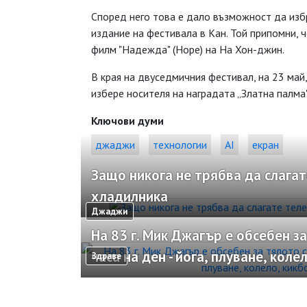
Според него това е дало възможност да изб
издание на фестивала в Кан. Той припомни, 
филм "Надежда" (Hope) на На Хон-джин.
В края на двуседмичния фестивал, на 23 май
избере носителя на наградата „Златна палма
Ключови думи
джаджи
технологии
AI
екран
Защо никога не трябва да слагат
хладилника
Джаджи
На 83 г. Мик Джагър е обсебен за
часа на ден - йога, плуване, коле
Здраве