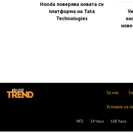
Honda поверява новата си
платформа на Tata
Уи
Technologies
ки
ново
За нас
Е
Условия за п
МГБ
24 Часа
168 Часа