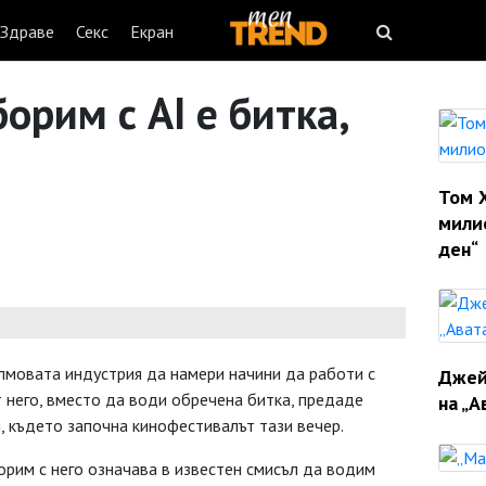
Здраве
Секс
Екран
орим с AI е битка,
Том 
мили
ден“
лмовата индустрия да намери начини да работи с
Джей
т него, вместо да води обречена битка, предаде
на „А
н, където започна кинофестивалът тази вечер.
борим с него означава в известен смисъл да водим