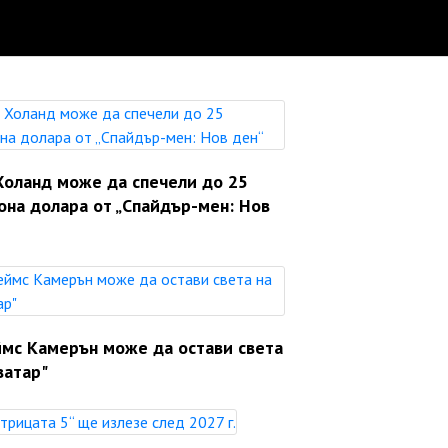
Холанд може да спечели до 25
она долара от „Спайдър-мен: Нов
мс Камерън може да остави света
ватар"