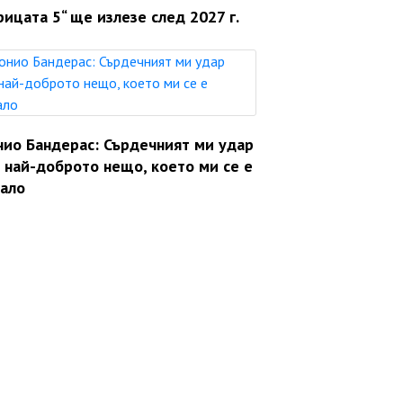
ицата 5“ ще излезе след 2027 г.
нио Бандерас: Сърдечният ми удар
 най-доброто нещо, което ми се е
вало