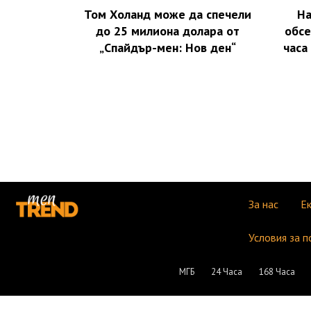
Том Холанд може да спечели
На
до 25 милиона долара от
обсе
„Спайдър-мен: Нов ден“
часа 
За нас
Е
Условия за п
МГБ
24 Часа
168 Часа