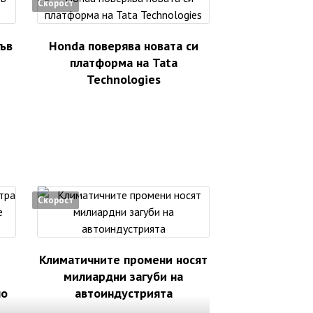
Скорост
във
Honda поверява новата си
платформа на Tata
Technologies
Скорост
Климатичните промени носят
милиардни загуби на
но
автоиндустрията