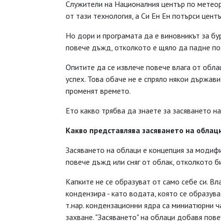
Служители на Националния център по метеор
от тази технология, а Си Ен Ен потърси цент
Но дори и програмата да е виновникът за бу
повече дъжд, отколкото е щяло да падне по 
Опитите да се извлече повече влага от обла
успех. Това обаче не е спряло някои държав
променят времето.
Ето какво трябва да знаете за засяването на
Какво представлява засяването на облац
Засяването на облаци е концепция за модифи
повече дъжд или сняг от облак, отколкото би
Капките не се образуват от само себе си. Вл
кондензира - като водата, която се образува
т.нар. кондензационни ядра са миниатюрни ч
захване. "Засяването" на облаци добавя пов