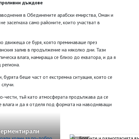
 проливни дъждове
аводнения в Обединените арабски емирства, Оман и
 не засегнаха само районите, които участват в
но движеща се буря, която преминаваше през
нския залив в продължение на няколко дни. Тази
ическа влага, намираща се близо до екватора, и да я
 региона.
, бурята беше част от екстремна ситуация, която се
 случи.
о-чести, тъй като атмосферата продължава да се
че влага и да я отделя под формата на наводняващи
ферментирали