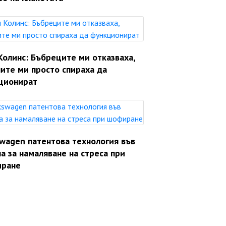
Колинс: Бъбреците ми отказваха,
ите ми просто спираха да
ционират
swagen патентова технология във
а за намаляване на стреса при
ране