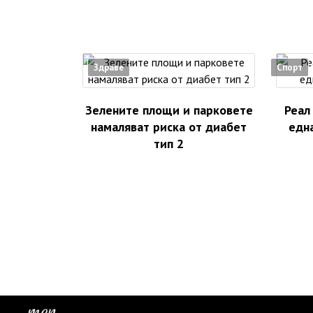
Здраве
Спорт
Зелените площи и парковете
Реал
намаляват риска от диабет
едн
тип 2