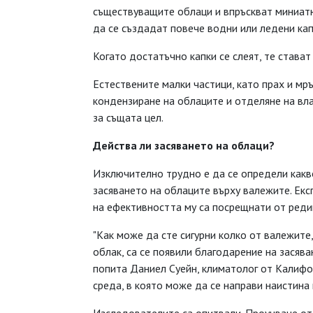
съществуващите облаци и впръскват миниатю
да се създадат повече водни или ледени кап
Когато достатъчно капки се слеят, те стават
Естествените малки частици, като прах и мр
кондензиране на облаците и отделяне на вл
за същата цел.
Действа ли засяването на облаци?
Изключително трудно е да се определи какво
засяването на облаците върху валежите. Ек
на ефективността му са посрещнати от реди
"Как може да сте сигурни колко от валежите
облак, са се появили благодарение на засява
попита Даниел Суейн, климатолог от Калифор
среда, в която може да се направи наистина 