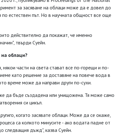
020 г., публикувано в Proceedings of the National
перимент за засяване на облаци може да е довел до
 по естествен път. Но в научната общност все още
които действително да покажат, че именно
начин", твърди Суейн.
 на облаци?
 някои части на света стават все по-горещи и по-
риеме като решение за доставяне на повече вода в
ото време може да направи други по-сухи.
може да бъде създадена или унищожена. Тя може само
атворения си цикъл.
угиго, когато засявате облаци. Може да се окаже,
процеса са колкото минусите - ако водата падне от
до следващия дъжд", казва Суейн.