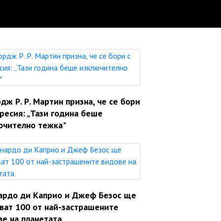
ж Р. Р. Мартин призна, че се бори
ресия: „Тази година беше
ючително тежка"
ардо ди Каприо и Джеф Безос ще
яват 100 от най-застрашените
ве на планетата