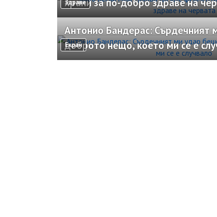
храни за по-добро здраве на че
Здраве
Антонио Бандерас: Сърдечният м
доброто нещо, което ми се е сл
Екран