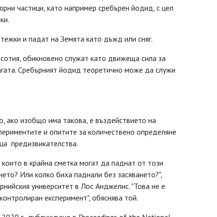
рни частици, като например сребърен йодид, с цел
ки.
 тежки и падат на Земята като дъжд или сняг.
ъсотия, обикновено служат като движеща сила за
агата. Сребърният йодид теоретично може да служи
, ако изобщо има такова, е въздействието на
спериментите и опитите за количествено определяне
ца предизвикателства.
, които в крайна сметка могат да паднат от този
нето? Или колко биха паднали без засяването?",
нийския университет в Лос Анджелис. "Това не е
контролиран експеримент", обяснява той.