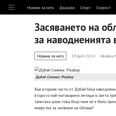
Новини за него
Джаджи
Спорт
Скорост
Засяването на об
за наводненията 
Новини за него
19 April 2024
Ивайла 
Дубай Снимка: Pixabay
Във вторник части от Дубай бяха наводнени.
второто най-натоварено летище в света тря
запитаха дали това бедствие не е било при
емирства за засяване на облаци?