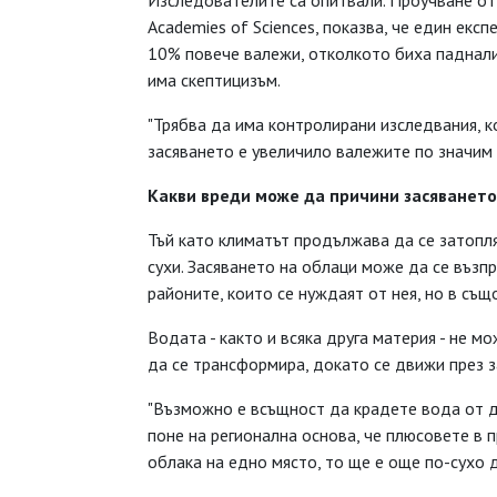
Изследователите са опитвали. Проучване от 2
Academies of Sciences, показва, че един екс
10% повече валежи, отколкото биха паднали
има скептицизъм.
"Трябва да има контролирани изследвания, 
засяването е увеличило валежите по значим 
Какви вреди може да причини засяването
Тъй като климатът продължава да се затопля,
сухи. Засяването на облаци може да се възп
районите, които се нуждаят от нея, но в същ
Водата - както и всяка друга материя - не 
да се трансформира, докато се движи през з
"Възможно е всъщност да крадете вода от др
поне на регионална основа, че плюсовете в 
облака на едно място, то ще е още по-сухо 