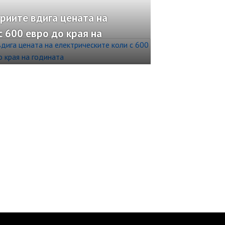
риите вдига цената на
с 600 евро до края на