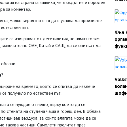
ология на страната заявиха, че дъждът не е породен
ъра за коментар.
рята, малко вероятно е тя да е успяла да произведе
естествен път.
Фил 
ците се извършват от десетилетия, но нямат голям
орган
и, включително ОАЕ, Китай и САЩ, да се опитват да
функ
 облаци.
и?
Volk
волан
циране на времето, която се опитва да извлече
шофи
 се получило по естествен път.
агата се нуждае от нещо, върху което да се
 по стената на студена чаша в горещ ден. В облака
астици във въздуха, за които влагата може да се
ече такива частици. Самолети прелитат през