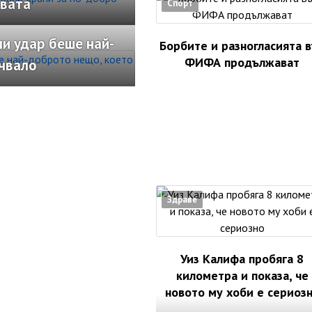
рвата
Спорт
и удар беше най-
Борбите и разногласията 
ФИФА продължават
учвало
Здраве
Уиз Калифа пробяга 8
километра и показа, че
новото му хоби е сериоз