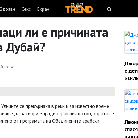
Здраве
Секс
Екран
лаци ли е причината
в Дубай?
Джорд
Митева
с деп
изкл
 Улиците се превърнаха в реки и за известно време
бваше да затвори. Заради страшния потоп, хората се
чинено от програмата на Обединените арабски
Леон
спас
видо