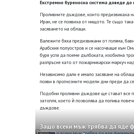
Екстремно буреносна система доведе до
Проливните дъждове, които предизвикаха н
Иран, не се появиха от нищото. Те също така
засяването на облаци.
Валежите бяха предизвикани от голяма, бав
Арабския полуостров и се насочваше към Ома
буря успя да поеме дълбоката, изобилна троп
разпръсне като от пожарникарски маркуч над
Независимо дали е имало засяване на облаци
появи в прогнозните модели дни преди да се
Подобни проливни дъждове ще стават все п
затопля, което ѝ позволява да попива пове
дъждове.
Защо всеки мъж трябва да яде 