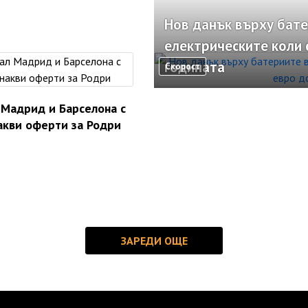
Нов данък върху бате
електрическите коли 
годината
Скорост
 Мадрид и Барселона с
акви оферти за Родри