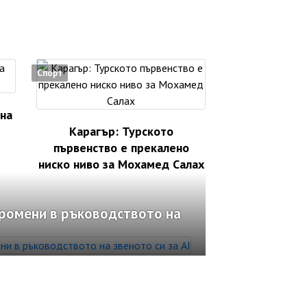
Спорт
 на
Карагър: Турското
първенство е прекалено
ниско ниво за Мохамед Салах
промени в ръководството на