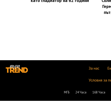
като гладиатор на 62 години
Соли
Герм
път
За нас
Е
Условия за п
МГБ
24 Часа
168 Часа