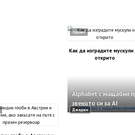
Здраве
Как да изградите мускули
открито
Alphabet с мащабни 
звеното си за AI
Джаджи