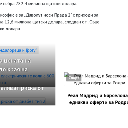
е събра 782,4 милиона щатски долара.
софис е за „Дяволът носи Прада 2" с приходи за
на 12,6 милиона щатски долара, следван от „Овце
ки долара.
далореца и Грогу"
а цената на
до края на
Спорт
аляват риска от
Реал Мадрид и Барселона
еднакви оферти за Родр