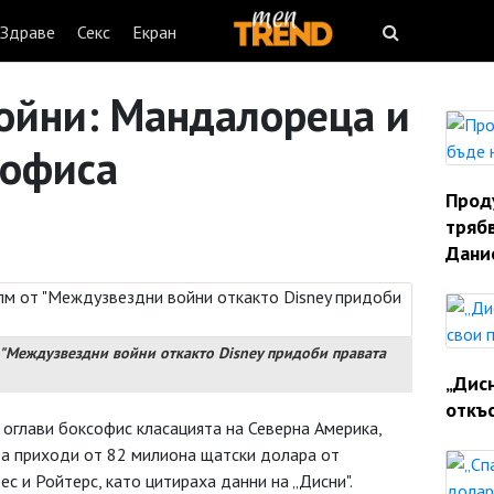
Здраве
Секс
Екран
ойни: Мандалореца и
софиса
Прод
трябв
Дани
 "Междузвездни войни откакто Disney придоби правата
„Дис
откъ
 оглави боксофис класацията на Северна Америка,
ра приходи от 82 милиона щатски долара от
 и Ройтерс, като цитираха данни на „Дисни".