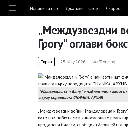
Новини за него
Джаджи
Спорт
Скорост
„Междузвездни в
Грогу” оглави бок
Екран
25 May 2026
MenTrend.bg
"Мандалорецът и Грогу" е най-евтиният филм от
върху поредицата СНИМКА: АРХИВ
„Междузвездни войни: Мандалореца и Грогу"
като при дебюта си в киносалоните реализи
продадени билети, съобщиха Асошиейтед прес