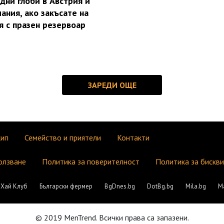
дни глоби в Австрия и
ания, ако закъсате на
я с празен резервоар
кип
Семейство и приятели
Контакти
олзване
Политика за поверителност
Политика за бискв
Хай Клуб
Български фермер
BgDnes.bg
DotBg.bg
Mila.bg
М
© 2019 MenTrend. Всички права са запазени.