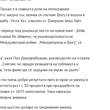
скал е в главната роля на легендарния
о заедно със зелния си спътник Грогу се впуска в
жаба - Рота Хът, озвучен от Джеръми Алън Уайт.
 период под ръководството на новия екип - Дейв
година бе обявено, че ръководителката на
Междузвездни войни: „Мандалореца и Грогу", се
та", каза Пол Дергарабедиян, ръководител на отдела
. „Смятам, че заради реакцията на публиката и
, този филм ще се задържи на екран за дълго".
 постигна добри резултати през втория си уикенд в
отчита ръст с 30 процента при продажбите на
долара от 2655 киносалона. Това нарежда
еверна америка.
иона щатски долара за тридневния уикенд.