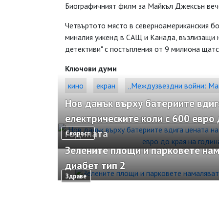
Биографичният филм за Майкъл Джексън веч
Четвъртото място в северноамериканския бок
миналия уикенд в САЩ и Канада, възлизащи 
детективи" с постъпления от 9 милиона щатс
Ключови думи
кино
екран
„Междузвездни войни: Ман
Нов данък върху батериите вдиг
електрическите коли с 600 евро 
годината
Скорост
Зелените площи и парковете нам
диабет тип 2
Здраве