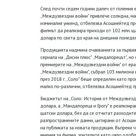
След почти седем години далеч от големия е
„Междузвездни войни" привлече солидна, мак
изминалия уикенд, отбелязва Асошиейтед пре
филмът да реализира приходи от 102 млн. ща
долара по света до края на днешния понедел
Продукцията надмина очакванията за първия 
сериала на „Дисни плюс" „Мандалорецът", но
премиерите на „Междузвездни войни" от ерат
„Междузвездни войни", събрал 103 милиона 
през 2018 г. „Соло" беше определен като про
малко по-различни, отбелязва Асошиейтед п
Бюджетът на „Соло: История от Междузвездн
долара, а „Мандалореца и Грогу" е реализир
щатски долара, без да се отчитат разходите
разпространените данни, цитирани от Асоши
на публиката за новата продукция. Въпреки 
мнения за филма, зрителите като цяло одобр