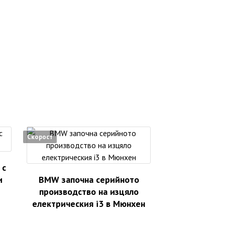
Скорост
 с
и
BMW започна серийното
производство на изцяло
електрическия i3 в Мюнхен