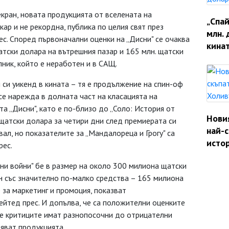
кран, новата продукцията от вселената на
„Спай
ар и не рекордна, публика по целия свят през
млн. 
с. Според първоначални оценки на „Дисни" се очаква
кина
тски долара на вътрешния пазар и 165 млн. щатски
ник, който е неработен и в САЩ.
си уикенд в кината – тя е продължение на спин-оф
 се нарежда в долната част на класацията на
а „Дисни", като е по-близо до „Соло: История от
Нови
щатски долара за четири дни след премиерата си
най-
вал, но показателите за „Мандалореца и Грогу" са
исто
рес.
и войни" бе в размер на около 300 милиона щатски
ан със значително по-малко средства – 165 милиона
 за маркетинг и промоция, показват
ейтед прес. И допълва, че са положителни оценките
че критиците имат разнопосочни до отрицателни
яват продукцията.