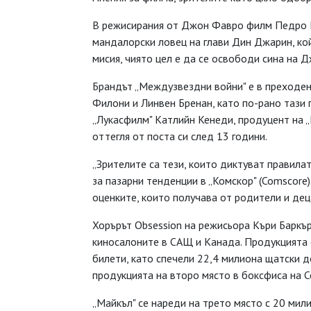
В режисирания от Джон Фавро филм Педро Па
мандалорски ловец на глави Дин Джарин, койт
мисия, чиято цел е да се освободи сина на Д
Брандът „Междузвездни войни" е в преходен
Филони и Линвен Бренан, като по-рано тази 
„Лукасфилм" Катлийн Кенеди, продуцент на „
оттегля от поста си след 13 години.
„Зрителите са тези, които диктуват правила
за пазарни тенденции в „Комскор" (Comscore)
оценките, които получава от родители и деца
Хорърът Obsession на режисьора Къри Баркър
киносалоните в САЩ и Канада. Продукцията 
билети, като спечели 22,4 милиона щатски 
продукцията на второ място в боксфиса на С
„Майкъл" се нареди на трето място с 20 мил