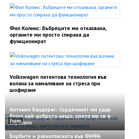
Фил Колинс: Бъбреците ми отказваха,
органите ми просто спираха да
функционират
Volkswagen патентова технология във
волана за намаляване на стреса при
шофиране
Антонио Бандерас: Сърдечният ми удар
беше най-доброто нещо, което ми се е
Екран
случвало
Борбите и разногласията във ФИФА