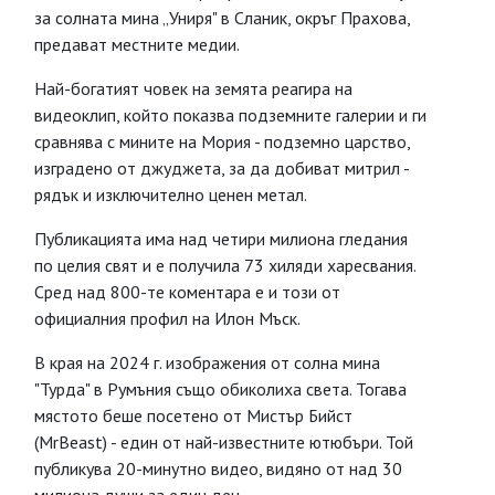
за солната мина „Униря" в Сланик, окръг Прахова,
предават местните медии.
Най-богатият човек на земята реагира на
видеоклип, който показва подземните галерии и ги
сравнява с мините на Мория - подземно царство,
изградено от джуджета, за да добиват митрил -
рядък и изключително ценен метал.
Публикацията има над четири милиона гледания
по целия свят и е получила 73 хиляди харесвания.
Сред над 800-те коментара e и този от
официалния профил на Илон Мъск.
В края на 2024 г. изображения от солна мина
"Турда" в Румъния също обиколиха света. Тогава
мястото беше посетено от Мистър Бийст
(MrBeast) - един от най-известните ютюбъри. Той
публикува 20-минутно видео, видяно от над 30