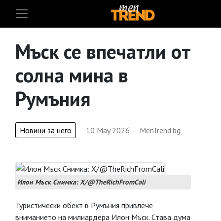
Мъск се впечатли от
солна мина в
Румъния
Новини за него
10 May 2026
MenTrend.bg
Илон Мъск Снимка: X/@TheRichFromCali
Туристически обект в Румъния привлече
вниманието на милиардера Илон Мъск. Става дума