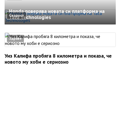
Honda поверява новата си платформа на
Скорост
Tata Technologies
Здраве
Уиз Калифа пробяга 8 километра и показа, че
новото му хоби е сериозно