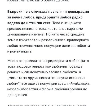
изразят напълно като брачна двойка.
Въпреки че включвала постоянни декларации
за вечна любов, придворната любов рядко
водела до истински секс.
Това е нещо като
предшественик на това, което днес наричаме
„емоционална измама“. Но като често срещана
тема в изкуството и развлеченията, придворната
любов променя много популярни идеи за любовта
и романтиката.
Много от правилата на придворната любов (като
това „подозрителност към любимия поражда
ревност и следователно засилва любовта“ и
„мисълта за другия никога не напуска истинския
любим“) все още са популярни сред тийнейджъри,
незрели възрастни и герои в любовни романи до
ден днешен.