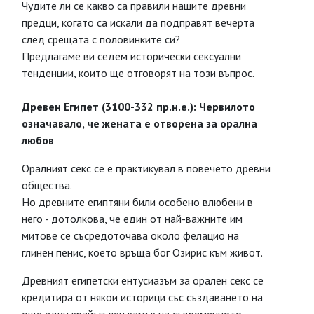
Чудите ли се какво са правили нашите древни
предци, когато са искали да подправят вечерта
след срещата с половинките си?
Предлагаме ви седем исторически сексуални
тенденции, които ще отговорят на този въпрос.
Древен Египет (3100-332 пр.н.е.): Червилото
означавало, че жената е отворена за орална
любов
Оралният секс се е практикувал в повечето древни
общества.
Но древните египтяни били особено влюбени в
него - дотолкова, че един от най-важните им
митове се съсредоточава около фелацио на
глинен пенис, което връща бог Озирис към живот.
Древният египетски ентусиазъм за орален секс се
кредитира от някои историци със създаването на