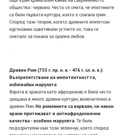
още един крайъгълен камък на съвременното
общество: червило. Често се смята, че египтяните
са били първата култура, която е слагала грим.
Според тази теория, когато древните египетски
куртизанки оцветявали устните си, това се
смятало за покана за орална любов.
Древен Рим (753 г. пр. н. е. - 476 г. сл. н. е.):
Възпрепятстване на импотентността,
избягвайки марулята
Вярата в храната като афродизиак е била често
срещана в много древни култури, включително в
древен Рим.
Но римляните са вярвали, че някои
храни притежават и антиафродизиачни
качества - особено марулята
. Те били
подозрителни към този зеленчук, която според