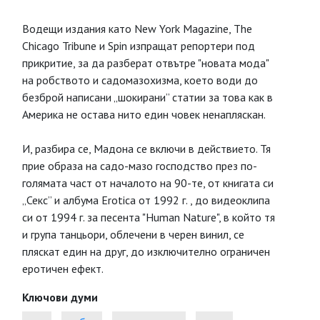
Водещи издания като New York Magazine, The
Chicago Tribune и Spin изпращат репортери под
прикритие, за да разберат отвътре "новата мода"
на робството и садомазохизма, което води до
безброй написани „шокирани” статии за това как в
Америка не остава нито един човек ненапляскан.
И, разбира се, Мадона се включи в действието. Тя
прие образа на садо-мазо господство през по-
голямата част от началото на 90-те, от книгата си
„Секс” и албума Erotica от 1992 г. , до видеоклипа
си от 1994 г. за песента "Human Nature", в който тя
и група танцьори, облечени в черен винил, се
пляскат един на друг, до изключително ограничен
еротичен ефект.
Ключови думи