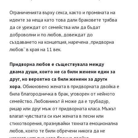
Ограниченията върху секса, както и промяната на
идеите за неща като това дали браковете трябва
да се уреждат от семейства или да бъдат
доброволни и по любов, довеждат до
създаването на концепция, наречена „придворна
любов“ в края на 11 век.
Придворна любов е съществувала между
двама души, които не са били женени един за
друг, но вероятно са били женени за други
хора.
Обикновено жената в придворната двойка е
била благородничка в брак, уговорен от нейното
семейство. Любовникът й може да е трубадур,
рицар или друг мъж от придворната класа. Мъжът
влагал чувствата си към жената в песни или
стихотворения, празнувайки тяхната емоционална
любов, която те били обречени никога да не