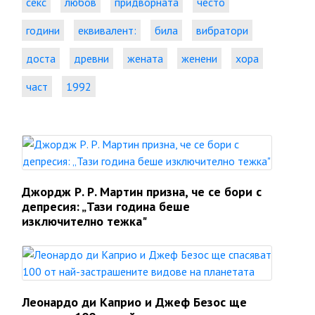
секс
любов
придворната
често
години
еквивалент:
била
вибратори
доста
древни
жената
женени
хора
част
1992
Джордж Р. Р. Мартин призна, че се бори с
депресия: „Тази година беше
изключително тежка"
Леонардо ди Каприо и Джеф Безос ще