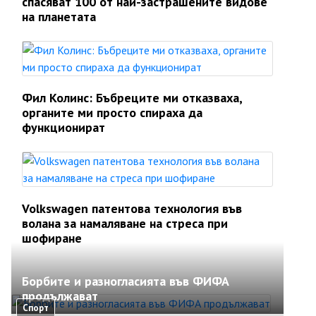
спасяват 100 от най-застрашените видове
на планетата
Фил Колинс: Бъбреците ми отказваха,
органите ми просто спираха да
функционират
Volkswagen патентова технология във
волана за намаляване на стреса при
шофиране
Борбите и разногласията във ФИФА
продължават
Спорт