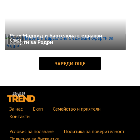
Реал Мадрид и Барселона с еднакви
Спорт
оферти за Родри
За нас
Екип
Семейство и приятели
Контакти
Условия за ползване
Политика за поверителност
Политика за бисквитки