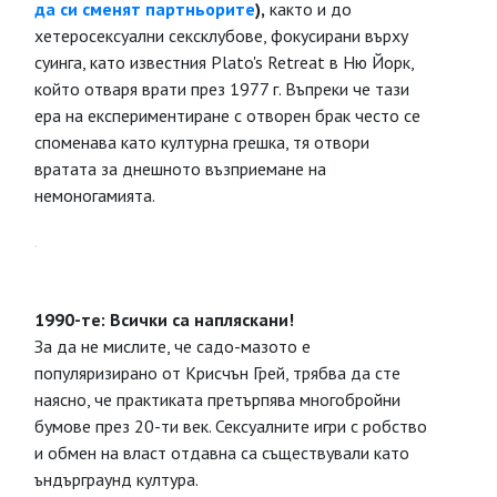
да си сменят партньорите
),
както и до
хетеросексуални сексклубове, фокусирани върху
суинга, като известния Plato's Retreat в Ню Йорк,
който отваря врати през 1977 г. Въпреки че тази
ера на експериментиране с отворен брак често се
споменава като културна грешка, тя отвори
вратата за днешното възприемане на
немоногамията.
1990-те: Всички са напляскани!
За да не мислите, че садо-мазото е
популяризирано от Крисчън Грей, трябва да сте
наясно, че практиката претърпява многобройни
бумове през 20-ти век. Сексуалните игри с робство
и обмен на власт отдавна са съществували като
ъндърграунд култура.