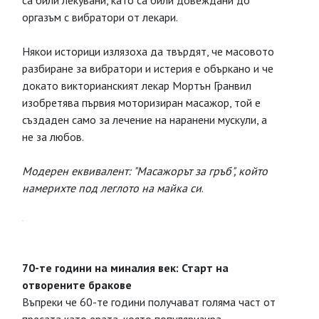
са били лекувани, като са били довеждани до
оргазъм с вибратори от лекари.
Някои историци излязоха да твърдят, че масовото
разбиране за вибратори и истерия е объркано и че
докато викторианският лекар Мортън Гранвил
изобретява първия моторизиран масажор, той е
създаден само за лечение на наранени мускули, а
не за любов.
Модерен еквивалент: "Масажорът за гръб", който
намерихте под леглото на майка си
.
70-те години на миналия век: Старт на
отворените бракове
Въпреки че 60-те години получават голяма част от