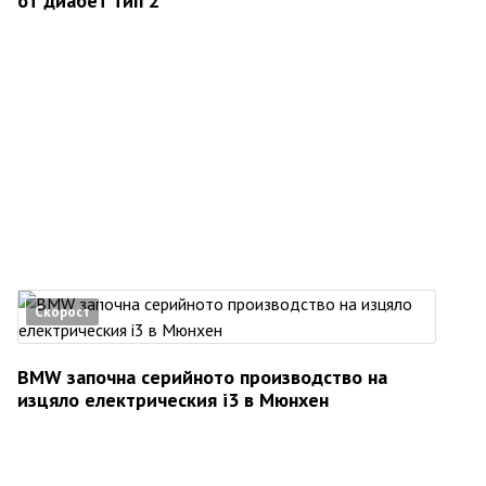
от диабет тип 2
Скорост
BMW започна серийното производство на
изцяло електрическия i3 в Мюнхен