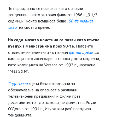
Те периодично се появяват като основни
тенденции – като хитовия филм от 1986 г. „9 1/2
седмици”, който всъщност беше „
50-те нюанса
сиво
” на своето време.
Но садо-мазото наистина се появи като глътка
въздух в мейнстрийма през 90-те.
Неговите
стилистични елементи - от винил
фетиш дрехи
до
камшици като аксесоари - станаха доста модерни,
като колекцията на Versace от 1992 г., наречена
"Miss S&M".
Садо-мазо
сцени бяха използвани за
обозначаване на опасност в различни
телевизионни предавания и филми през
десетилетието - дотолкова, че филмът на Роузи
О'Донъл от 1994 г. „Изход към рая” пародира
тенденцията.