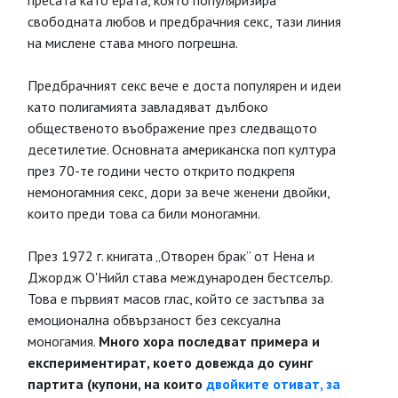
пресата като ерата, която популяризира
свободната любов и предбрачния секс, тази линия
на мислене става много погрешна.
Предбрачният секс вече е доста популярен и идеи
като полигамията завладяват дълбоко
общественото въображение през следващото
десетилетие. Основната американска поп култура
през 70-те години често открито подкрепя
немоногамния секс, дори за вече женени двойки,
които преди това са били моногамни.
През 1972 г. книгата „Отворен брак” от Нена и
Джордж О'Нийл става международен бестселър.
Това е първият масов глас, който се застъпва за
емоционална обвързаност без сексуална
моногамия.
Много хора последват примера и
експериментират, което довежда до суинг
партита (купони, на които
двойките отиват, за