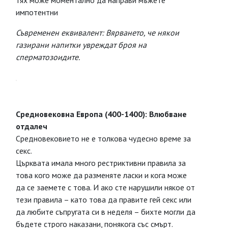
тях може моментално да направи мъжете
импотентни
Съвременен еквивалент: Вярването, че някои
газирани напитки увреждат броя на
сперматозоидите.
Средновековна Европа (400-1400): Влюбване
отдалеч
Средновековието не е толкова чудесно време за
секс.
Църквата имала много рестриктивни правила за
това кого може да разменяте ласки и кога може
да се заемете с това. И ако сте нарушили някое от
тези правила – като това да правите гей секс или
да любите съпругата си в неделя – бихте могли да
бъдете строго наказани, понякога със смърт.