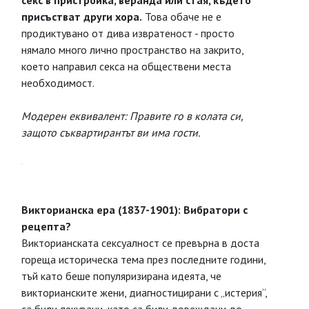
секс в пристройка, веранда или стая, където
присъстват други хора.
Това обаче не е
продиктувано от дива извратеност - просто
нямало много лично пространство на закрито,
което направил секса на обществени места
необходимост.
Модерен еквивалент: Правите го в колата си,
защото съквартирантът ви има гости.
Викторианска ера (1837-1901): Вибратори с
рецепта?
Викторианската сексуалност се превърна в доста
гореща историческа тема през последните години,
тъй като беше популяризирана идеята, че
викторианските жени, диагностицирани с „истерия“,