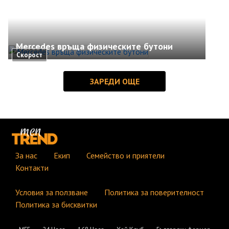
Mercedes връща физическите бутони
Скорост
За нас
Екип
Семейство и приятели
Контакти
Условия за ползване
Политика за поверителност
Политика за бисквитки