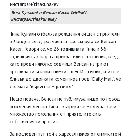
Тина Кунакей и Венсан Касел СНИМКА:
инстаграм/tinakunakey
Тина Кунаки отбеляза рождения си ден с приятели
в Лондон след "раздялата" със съпруга си Венсан
Касел. Говори се, че 26-годишната Тина и 56-
годишният актьор са прекратили отношения, след
като преди няколко седмици Венсан изтри от
профила си всички снимки с нея. Източник, който е
близък до двойката коментира пред "Daily Mail", че
двамата "вървят към развод".
Нещо повече, Венсан не публикува нищо по повод
рождения ден на Тина - въпреки че моделът качи
множество пожелания от приятелите си в
собствения си профил.
За последен път той е харесал някоя от снимките й