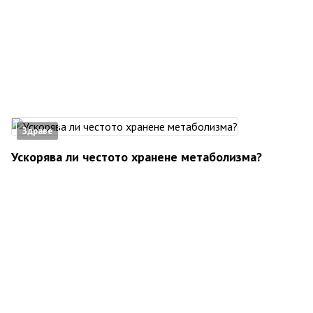
Здраве
Ускорява ли честото хранене метаболизма?