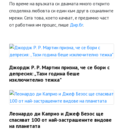
По време на връзката си двамата много открито
споделяха любовта си един към друг в социалните
мрежи. Сега това, което качват, е предимно част
от работния им процес, пише
Дир.бг
.
Джордж Р. Р. Мартин призна, че се бори с
депресия: „Тази година беше
изключително тежка"
Леонардо ди Каприо и Джеф Безос ще
спасяват 100 от най-застрашените видове
на планетата