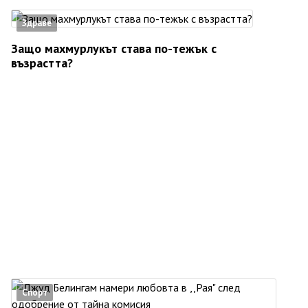
Здраве
Защо махмурлукът става по-тежък с
възрастта?
Спорт