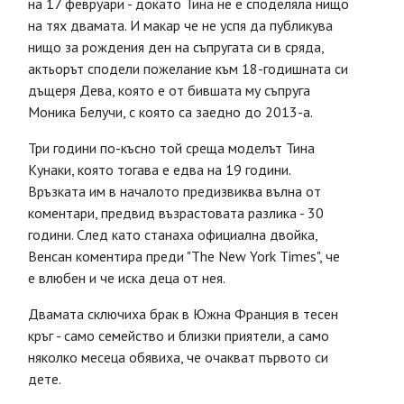
на 17 февруари - докато Тина не е споделяла нищо
на тях двамата. И макар че не успя да публикува
нищо за рождения ден на съпругата си в сряда,
актьорът сподели пожелание към 18-годишната си
дъщеря Дева, която е от бившата му съпруга
Моника Белучи, с която са заедно до 2013-а.
Три години по-късно той среща моделът Тина
Кунаки, която тогава е едва на 19 години.
Връзката им в началото предизвиква вълна от
коментари, предвид възрастовата разлика - 30
години. След като станаха официална двойка,
Венсан коментира преди "The New York Times", че
е влюбен и че иска деца от нея.
Двамата сключиха брак в Южна Франция в тесен
кръг - само семейство и близки приятели, а само
няколко месеца обявиха, че очакват първото си
дете.