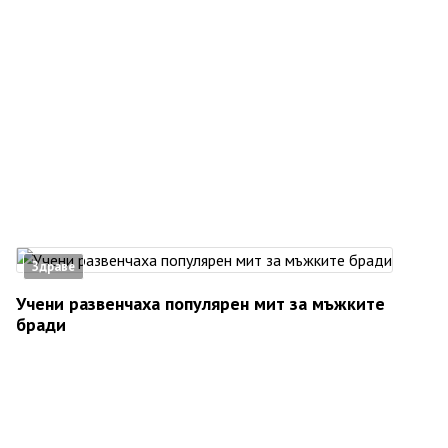
Здраве
Учени развенчаха популярен мит за мъжките
бради