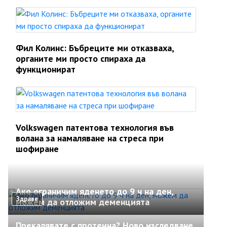
Фил Колинс: Бъбреците ми отказваха,
органите ми просто спираха да
функционират
Volkswagen патентова технология във
волана за намаляване на стреса при
шофиране
Ако ограничим яденето до 9 ч на ден,
Здраве
можем да отложим деменцията
Прекалявате с протеина? Ново изследване