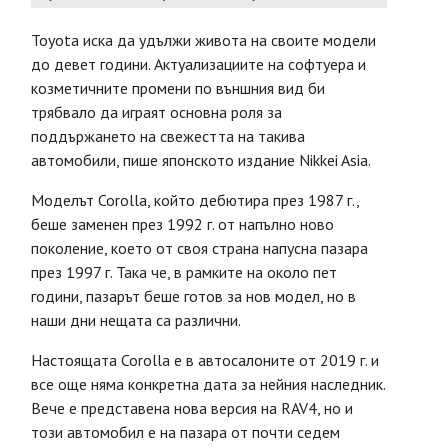
Toyota иска да удължи живота на своите модели
до девет години. Актуализациите на софтуера и
козметичните промени по външния вид би
трябвало да играят основна роля за
поддържането на свежестта на такива
автомобили, пише японското издание Nikkei Asia.
Моделът Corolla, който дебютира през 1987 г.,
беше заменен през 1992 г. от напълно ново
поколение, което от своя страна напусна пазара
през 1997 г. Така че, в рамките на около пет
години, пазарът беше готов за нов модел, но в
наши дни нещата са различни.
Настоящата Corolla е в автосалоните от 2019 г. и
все още няма конкретна дата за нейния наследник.
Вече е представена нова версия на RAV4, но и
този автомобил е на пазара от почти седем