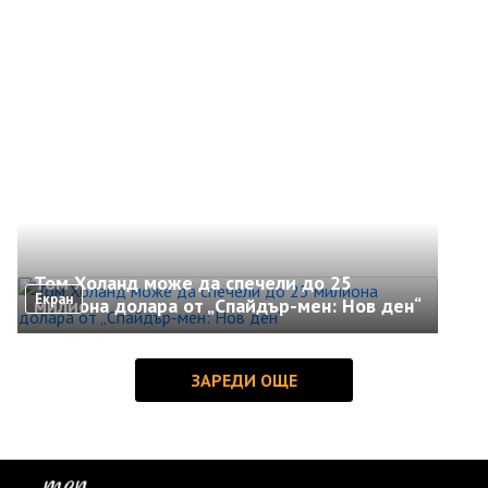
Том Холанд може да спечели до 25
Екран
милиона долара от „Спайдър-мен: Нов ден“