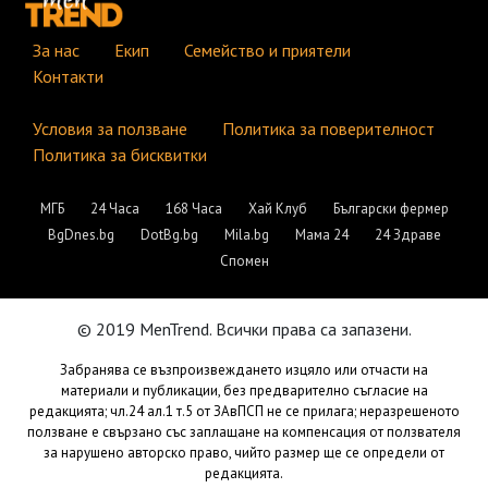
За нас
Екип
Семейство и приятели
Контакти
Условия за ползване
Политика за поверителност
Политика за бисквитки
МГБ
24 Часа
168 Часа
Хай Клуб
Български фермер
BgDnes.bg
DotBg.bg
Mila.bg
Мама 24
24 Здраве
Спомен
© 2019 MenTrend. Всички права са запазени.
Забранява се възпроизвеждането изцяло или отчасти на
материали и публикации, без предварително съгласие на
редакцията; чл.24 ал.1 т.5 от ЗАвПСП не се прилага; неразрешеното
ползване е свързано със заплащане на компенсация от ползвателя
за нарушено авторско право, чийто размер ще се определи от
редакцията.