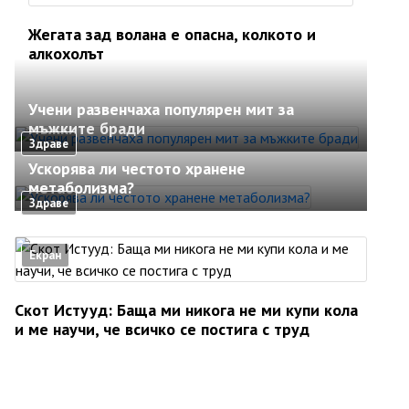
Жегата зад волана е опасна, колкото и
алкохолът
Учени развенчаха популярен мит за
мъжките бради
Здраве
Ускорява ли честото хранене
метаболизма?
Здраве
Екран
Скот Истууд: Баща ми никога не ми купи кола
и ме научи, че всичко се постига с труд