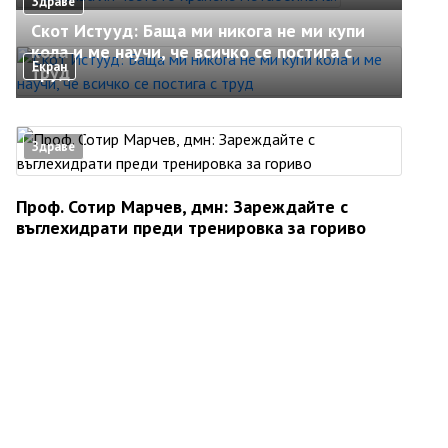
Здраве
Скот Истууд: Баща ми никога не ми купи
кола и ме научи, че всичко се постига с
Екран
труд
Здраве
Проф. Сотир Марчев, дмн: Зареждайте с
въглехидрати преди тренировка за гориво