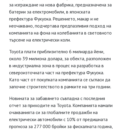
за изграждане на нова фабрика, предназначена за
батерии за електромобили, в японската
префектура Фукуока. Решението, макар и не
неочаквано, подчертава предпазливия подход на
компанията на фона на колебанията в световното
търсене на електрически коли.
Toyota плати приблизително 6 милиарда йени,
около 39 милиона долара, за обекта, разположен
в индустриална зона в процес на разработка в
североизточната част на префектура Фукуока.
Като част от покупката компанията се съгласи да
започне строителството в рамките на три години.
Новината за забавянето съвпадна с последния
отчет за приходите на Toyota. Компанията намали
очакванията си за глобалните продажби на
електрически автомобили с 10% от предишната
прогноза за 277 000 бройки за фискалната година,