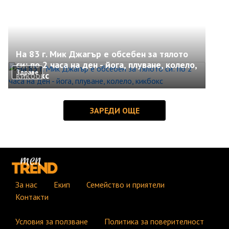
На 83 г. Мик Джагър е обсебен за тялото
си: по 2 часа на ден - йога, плуване, колело,
Здраве
кикбокс
За нас
Екип
Семейство и приятели
Контакти
Условия за ползване
Политика за поверителност