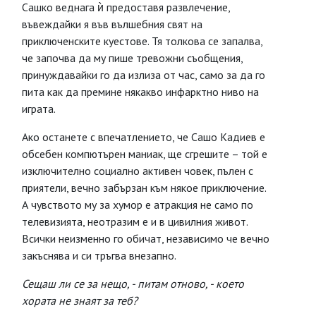
Сашко веднага ѝ предоставя развлечение,
въвеждайки я във вълшебния свят на
приключенските куестове. Тя толкова се запалва,
че започва да му пише тревожни съобщения,
принуждавайки го да излиза от час, само за да го
пита как да премине някакво инфарктно ниво на
играта.
Ако останете с впечатлението, че Сашо Кадиев е
обсебен компютърен маниак, ще сгрешите – той е
изключително социално активен човек, пълен с
приятели, вечно забързан към някое приключение.
А чувството му за хумор е атракция не само по
телевизията, неотразим е и в цивилния живот.
Всички неизменно го обичат, независимо че вечно
закъснява и си тръгва внезапно.
Сещаш ли се за нещо, - питам отново, - което
хората не знаят за теб?