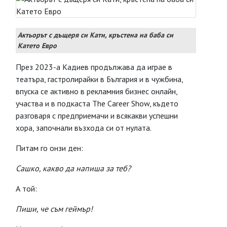
Актьорът с дъщеря си Кати, кръстена на баба си
Катето Евро
През 2023-а Кадиев продължава да играе в
театъра, гастролирайки в България и в чужбина,
впуска се активно в рекламния бизнес онлайн,
участва и в подкаста The Career Show, където
разговаря с предприемачи и всякакви успешни
хора, започнали възхода си от нулата.
Питам го онзи ден:
Сашко, какво да напиша за теб?
А той:
Пиши, че съм геймър!