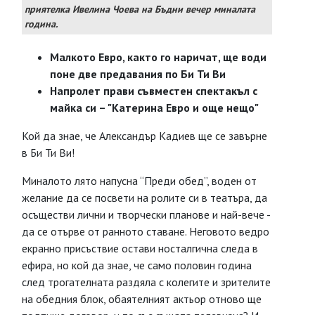
приятелка Ивелина Чоева на Бъдни вечер миналата
година.
Малкото Евро, както го наричат, ще води
поне две предавания по Би Ти Ви
Напролет прави съвместен спектакъл с
майка си – "Катерина Евро и още нещо"
Кой да знае, че Александър Кадиев ще се завърне
в Би Ти Ви!
Миналото лято напусна “Преди обед”, воден от
желание да се посвети на ролите си в театъра, да
осъществи лични и творчески планове и най-вече -
да се отърве от ранното ставане. Неговото ведро
екранно присъствие остави носталгична следа в
ефира, но кой да знае, че само половин година
след трогателната раздяла с колегите и зрителите
на обедния блок, обаятелният актьор отново ще