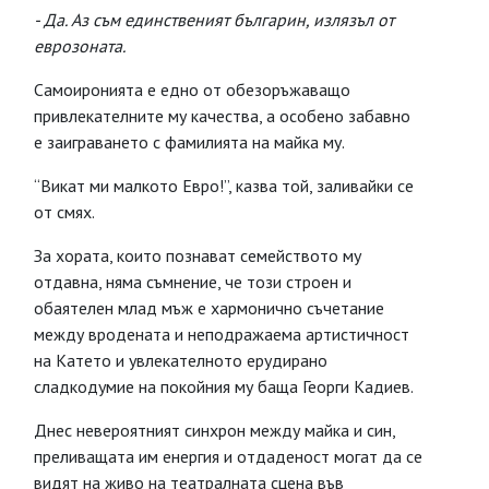
- Да. Аз съм единственият българин, излязъл от
еврозоната.
Самоиронията е едно от обезоръжаващо
привлекателните му качества, а особено забавно
е заиграването с фамилията на майка му.
“Викат ми малкото Евро!”, казва той, заливайки се
от смях.
За хората, които познават семейството му
отдавна, няма съмнение, че този строен и
обаятелен млад мъж е хармонично съчетание
между вродената и неподражаема артистичност
на Катето и увлекателното ерудирано
сладкодумие на покойния му баща Георги Кадиев.
Днес невероятният синхрон между майка и син,
преливащата им енергия и отдаденост могат да се
видят на живо на театралната сцена във