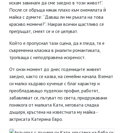
искам завинаги да сме заедно в този живот!”.
После се обръща някак плахо към онемялата ѝ
майка с думите: “Даваш ли ми ръката на това
красиво момиче?”. Накрая всички щастливо се
прегръщат, смеят се и се целуват.
Който е пропуснал тази сцена, да я гледа, тя е
съвременна класика в риалити романтиката,
трогваща с неподправена искреност.
От онзи момент до днес годениците живеят
заедно, както се казва, на семейни начала. Вземат
си малко къдраво кученце с благ характер и
преобладаващо пуделски профил, работят,
забавляват се, пътуват по света, придружавани
понякога от малката Кати, неговата сладка
дъщеря, кръстена на известната му майка -
актрисата Катерина Евро.