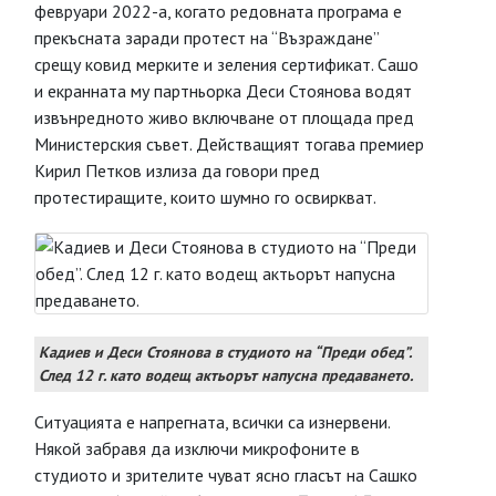
февруари 2022-а, когато редовната програма е
прекъсната заради протест на “Възраждане”
срещу ковид мерките и зеления сертификат. Сашо
и екранната му партньорка Деси Стоянова водят
извънредното живо включване от площада пред
Министерския съвет. Действащият тогава премиер
Кирил Петков излиза да говори пред
протестиращите, които шумно го освиркват.
Кадиев и Деси Стоянова в студиото на “Преди обед”.
След 12 г. като водещ актьорът напусна предаването.
Ситуацията е напрегната, всички са изнервени.
Някой забравя да изключи микрофоните в
студиото и зрителите чуват ясно гласът на Сашко