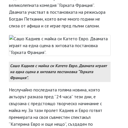
великолепната комедия “Горката Франция”.
Двамата участват в постановката на режисьора
Богдан Петканин, която вече много години не
слиза от афиша и се играе пред пълни салони.
Сашо Кадиев с майка си Катето Евро. Двамата играят
на една сцена в хитовата постановка “Горката
Франция”.
Неслучайно последната голяма новина, която
актьорът разказа пред “24 часа” тези дни, е
свързана с предстоящо творческо начинание с
майка му. За тази пролет Кадиев и Евро готвят
премиерата на своя съвместен спектакъл
“Катерина Евро и още нещо”, създаден по