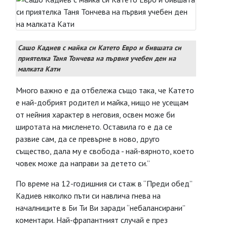
Сашо Кадиев с майка си Катето Евро и бившата си
приятелка Таня Тончева на първия учебен ден на
малката Кати
Много важно е да отбележа също така, че Катето
е най-добрият родител и майка, нищо не усещам
от нейния характер в неговия, освен може би
широтата на мисленето. Оставила го е да се
развие сам, да се превърне в ново, друго
същество, дала му е свобода - най-вярното, което
човек може да направи за детето си.”
По време на 12-годишния си стаж в “Преди обед”
Кадиев няколко пъти си навлича гнева на
началниците в Би Ти Ви заради “небалансирани”
коментари. Най-фрапантният случай е през