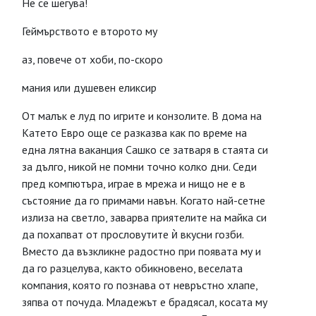
Не се шегува!
Геймърството е второто му
аз, повече от хоби, по-скоро
мания или душевен еликсир
От малък е луд по игрите и конзолите. В дома на
Катето Евро още се разказва как по време на
една лятна ваканция Сашко се затваря в стаята си
за дълго, никой не помни точно колко дни. Седи
пред компютъра, играе в мрежа и нищо не е в
състояние да го примами навън. Когато най-сетне
излиза на светло, заварва приятелите на майка си
да похапват от прословутите ѝ вкусни гозби.
Вместо да възкликне радостно при появата му и
да го разцелува, както обикновено, веселата
компания, която го познава от невръстно хлапе,
зяпва от почуда. Младежът е брадясал, косата му