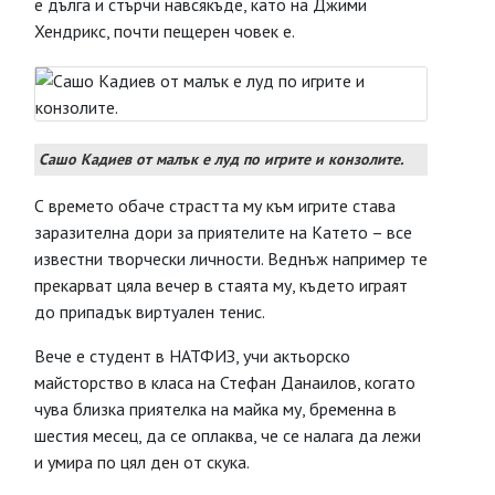
е дълга и стърчи навсякъде, като на Джими
Хендрикс, почти пещерен човек е.
Сашо Кадиев от малък е луд по игрите и конзолите.
С времето обаче страстта му към игрите става
заразителна дори за приятелите на Катето – все
известни творчески личности. Веднъж например те
прекарват цяла вечер в стаята му, където играят
до припадък виртуален тенис.
Вече е студент в НАТФИЗ, учи актьорско
майсторство в класа на Стефан Данаилов, когато
чува близка приятелка на майка му, бременна в
шестия месец, да се оплаква, че се налага да лежи
и умира по цял ден от скука.