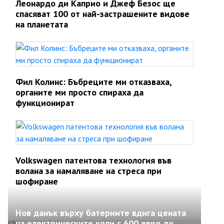
Леонардо ди Каприо и Джеф Безос ще
спасяват 100 от най-застрашените видове
на планетата
Фил Колинс: Бъбреците ми отказваха,
органите ми просто спираха да
функционират
Volkswagen патентова технология във
волана за намаляване на стреса при
шофиране
Нов данък върху батериите вдига цената
на електрическите коли с 600 евро до