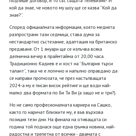
подпише договор, и то със същата телевизия? И
кой да знае, че новото му шоу ще се казва “Кой да
знае?”.
Според официалната информация, която медията
разпространи тази седмица, става дума за
нестандартно състезание, адаптация на британско
предаване. От 1 януари ще се излъчва всяка
делнична вечер в праймтайма от 20,00 часа.
Традиционно Кадиев е и хост на “България търси
талант”, така че е логично и напълно оправдано да
се направи прогнозата, че през настъпващата
2024-а му е писан висок рейтинг и ще води най-
малко два формата по Би Ти Ви (а защо не и три?).
Но не само професионалната кариера на Сашко,
както го наричат близките му, е във върхова
позиция тези дни. На финала на отиващата си
година той поднася още една гръмка новина, най-
радостна и трепетна от всички - двамата с