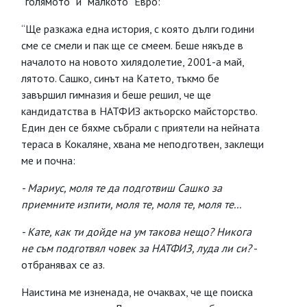
“голямото” и “малкото” Евро:
“Ще разкажа една история, с която дълги години
сме се смели и пак ще се смеем. Беше някъде в
началото на новото хилядолетие, 2001-а май,
лятото. Сашко, синът на Катето, тъкмо бе
завършил гимназия и беше решил, че ще
кандидатства в НАТФИЗ актьорско майсторство.
Един ден се бяхме събрали с приятели на нейната
тераса в Кокаляне, хвана ме неподготвен, заклещи
ме и почна:
- Мариус, моля те да подготвиш Сашко за
приемните изпити, моля те, моля те, моля те...
- Кате, как ти дойде на ум такова нещо? Никога
не съм подготвял човек за НАТФИЗ, луда ли си?
-
отбранявах се аз.
Наистина ме изненада, не очаквах, че ще поиска