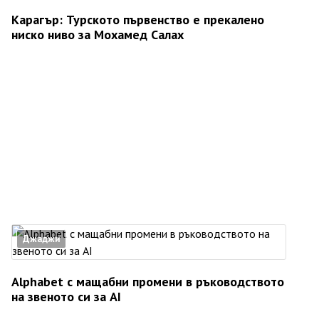
Карагър: Турското първенство е прекалено
ниско ниво за Мохамед Салах
Джаджи
Alphabet с мащабни промени в ръководството
на звеното си за AI