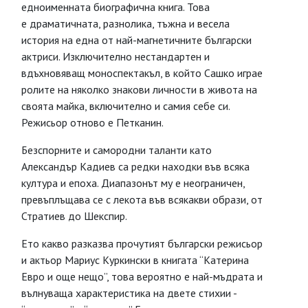
едноименната биографична книга. Това
е драматичната, разнолика, тъжна и весела
история на една от най-магнетичните български
актриси. Изключително нестандартен и
вдъхновяващ моноспектакъл, в който Сашко играе
ролите на няколко знакови личности в живота на
своята майка, включително и самия себе си.
Режисьор отново е Петканин.
Безспорните и самородни таланти като
Александър Кадиев са редки находки във всяка
култура и епоха. Диапазонът му е неограничен,
превъплъщава се с лекота във всякакви образи, от
Стратиев до Шекспир.
Ето какво разказва прочутият български режисьор
и актьор Мариус Куркински в книгата “Катерина
Евро и още нещо”, това вероятно е най-мъдрата и
вълнуваща характеристика на двете стихии -