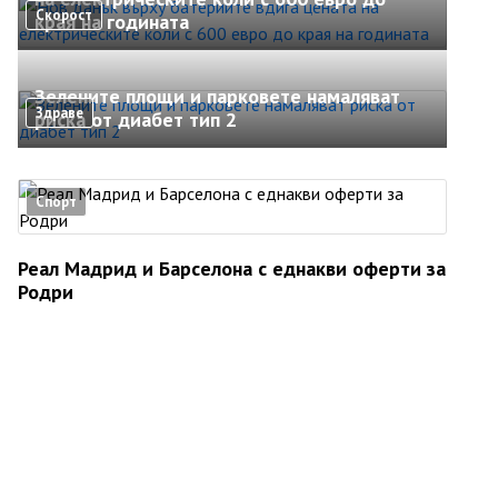
Скорост
края на годината
Зелените площи и парковете намаляват
Здраве
риска от диабет тип 2
Спорт
Реал Мадрид и Барселона с еднакви оферти за
Родри