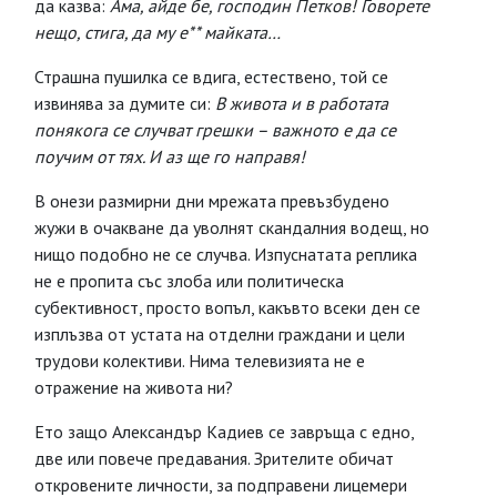
да казва:
Ама, айде бе, господин Петков! Говорете
нещо, стига, да му е** майката…
Страшна пушилка се вдига, естествено, той се
извинява за думите си:
В живота и в работата
понякога се случват грешки – важното е да се
поучим от тях. И аз ще го направя!
В онези размирни дни мрежата превъзбудено
жужи в очакване да уволнят скандалния водещ, но
нищо подобно не се случва. Изпуснатата реплика
не е пропита със злоба или политическа
субективност, просто вопъл, какъвто всеки ден се
изплъзва от устата на отделни граждани и цели
трудови колективи. Нима телевизията не е
отражение на живота ни?
Ето защо Александър Кадиев се завръща с едно,
две или повече предавания. Зрителите обичат
откровените личности, за подправени лицемери