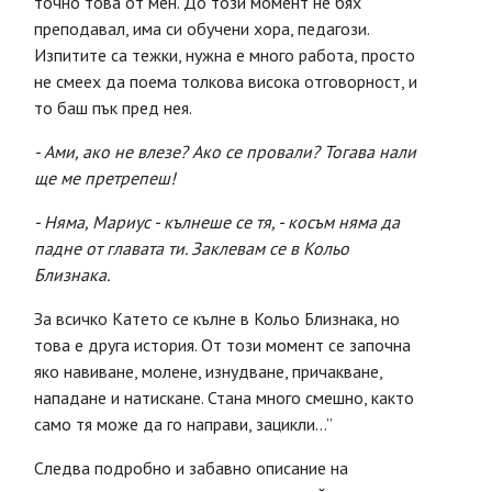
точно това от мен. До този момент не бях
преподавал, има си обучени хора, педагози.
Изпитите са тежки, нужна е много работа, просто
не смеех да поема толкова висока отговорност, и
то баш пък пред нея.
- Ами, ако не влезе? Ако се провали? Тогава нали
ще ме претрепеш!
- Няма, Мариус - кълнеше се тя, - косъм няма да
падне от главата ти. Заклевам се в Кольо
Близнака.
За всичко Катето се кълне в Кольо Близнака, но
това е друга история. От този момент се започна
яко навиване, молене, изнудване, причакване,
нападане и натискане. Стана много смешно, както
само тя може да го направи, зацикли…”
Следва подробно и забавно описание на