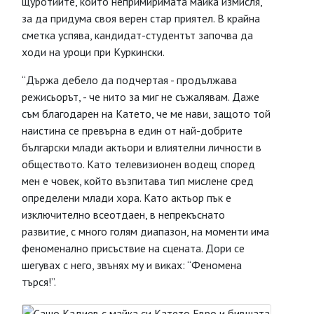
щуротиите, които непримиримата майка измисля,
за да придума своя верен стар приятел. В крайна
сметка успява, кандидат-студентът започва да
ходи на уроци при Куркински.
“Държа дебело да подчертая - продължава
режисьорът, - че нито за миг не съжалявам. Даже
съм благодарен на Катето, че ме нави, защото той
наистина се превърна в един от най-добрите
български млади актьори и влиятелни личности в
обществото. Като телевизионен водещ според
мен е човек, който възпитава тип мислене сред
определени млади хора. Като актьор пък е
изключително всеотдаен, в непрекъснато
развитие, с много голям диапазон, на моменти има
феноменално присъствие на сцената. Дори се
шегувах с него, звънях му и виках: “Феномена
търся!”.