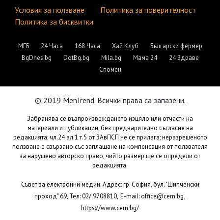
Условия за ползване
Политика за поверителност
Политика за бисквитки
МГБ
24 Часа
168 Часа
Хай Клуб
Български фермер
BgDnes.bg
DotBg.bg
Mila.bg
Мама 24
24 Здраве
Спомен
© 2019 MenTrend. Всички права са запазени.
Забранява се възпроизвеждането изцяло или отчасти на
материали и публикации, без предварително съгласие на
редакцията; чл.24 ал.1 т.5 от ЗАвПСП не се прилага; неразрешеното
ползване е свързано със заплащане на компенсация от ползвателя
за нарушено авторско право, чийто размер ще се определи от
редакцията.
Съвет за електронни медии: Адрес: гр. София, бул. "Шипченски
,
проход" 69, Тел: 02/ 9708810,
E-mail:
office@cem.bg
https://www.cem.bg/