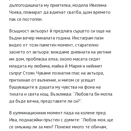
дългогодишната му приятелка, модела Ивелина
Чоева, планират да вдигнат сватба, щом времето
пак се постопли.
Всъщност актьорът ѝ предлага сърцето си още на
Бъдни вечер миналата година. Инстаграм пази
видео от този паметен момент, старателно
заснето от актьора: виждаме дневната на уютния
им дом, проблясва елха, около масата седят
младата му любима, майка ѝ Мария и нейният
съпруг Стоян. Чуваме познатия глас на актьора,
притихнал от вълнение, и мигом се усещат
бушуващите в душата му чувства на фона на
тихата и свята нощ. Възкликва: “Любовта би могла
да бъде вечна, представяте ли си?”.
В кулминационния момент пада на колене пред
Ива, поднасяйки пръстен с думите: “Любов моя, ще
се омъжиш ли за мен? Понеже много те обичам,