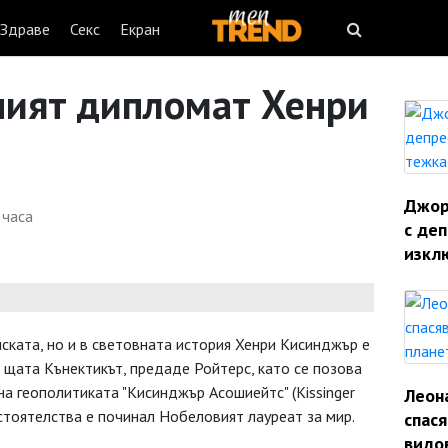
Здраве
Секс
Екран
ният дипломат Хенри
Джорд
 часа
с деп
изкл
ската, но и в световната история Хенри Кисинджър е
 щата Кънектикът, предаде Ройтерс, като се позова
на геополитиката "Кисинджър Асошиейтс" (Kissinger
Леон
обстоятелства е починал Нобеловият лауреат за мир.
спас
видо