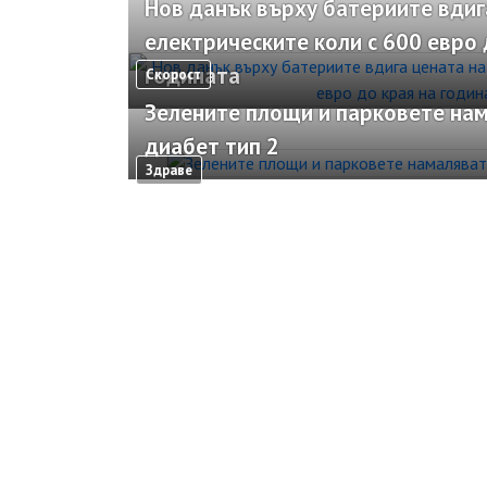
Нов данък върху батериите вдиг
електрическите коли с 600 евро 
годината
Скорост
Зелените площи и парковете нам
диабет тип 2
Здраве