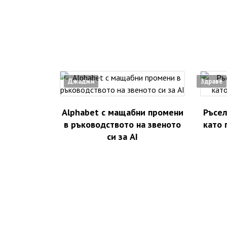
Джаджи
Здраве
Alphabet с мащабни промени
Ръсел
в ръководството на звеното
като 
си за AI