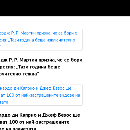
ж Р. Р. Мартин призна, че се бори
ресия: „Тази година беше
ючително тежка"
ардо ди Каприо и Джеф Безос ще
яват 100 от най-застрашените
ве на планетата