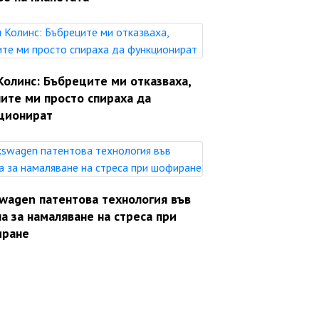
Колинс: Бъбреците ми отказваха,
ите ми просто спираха да
ционират
swagen патентова технология във
а за намаляване на стреса при
ране