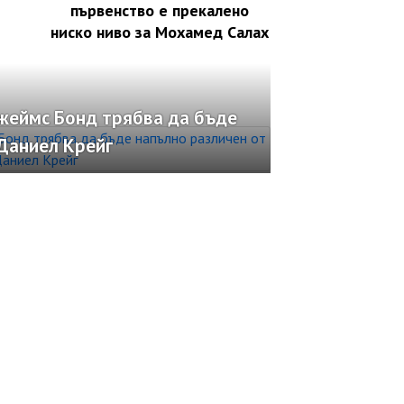
първенство е прекалено
ниско ниво за Мохамед Салах
жеймс Бонд трябва да бъде
Даниел Крейг