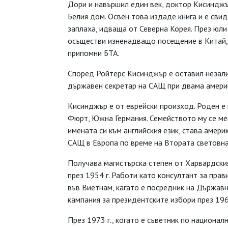
Дори и навършил един век, доктор Кисинджъ
Белия дом. Освен това издаде книга и е сви
заплаха, идваща от Северна Корея. През юл
осъществи изненадващо посещение в Китай, 
припомни БТА.
Според Ройтерс Кисинджър е оставил незали
държавен секретар на САЩ при двама амери
Кисинджър е от еврейски произход. Роден е 
Фюрт, Южна Германия. Семейството му се ме
имената си към английския език, става амери
САЩ в Европа по време на Втората световна
Получава магистърска степен от Харвардския
през 1954 г. Работи като консултант за прав
във Виетнам, кагато е посредник на Държав
кампания за президентските избори през 196
През 1973 г., когато е съветник по национал