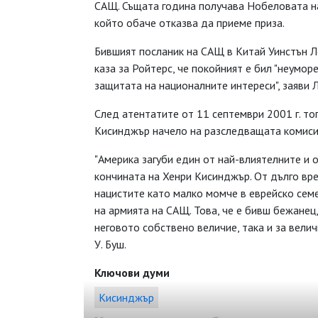
САЩ. Същата година получава Нобеловата на
който обаче отказва да приеме приза.
Бившият посланик на САЩ в Китай Уинстън Л
каза за Ройтерс, че покойният е бил "неуморе
защитата на националните интереси", заяви 
След атентатите от 11 септември 2001 г. т
Кисинджър начело на разследващата комисия
"Америка загуби един от най-влиятелните и 
кончината на Хенри Кисинджър. От дълго вре
нацистите като малко момче в еврейско семе
на армията на САЩ. Това, че е бивш бежанец,
неговото собствено величие, така и за вели
У. Буш.
Ключови думи
Кисинджър