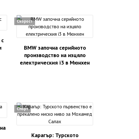
Скорост
 с
и
BMW започна серийното
производство на изцяло
електрическия i3 в Мюнхен
Спорт
 на
Карагър: Турското