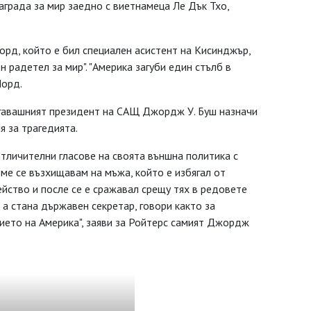
града за мир заедно с виетнамеца Ле Дък Тхо,
орд, който е бил специален асистент на Кисинджър,
н радетел за мир". "Америка загуби един стълб в
Лорд.
огавашният президент на САЩ Джордж У. Буш назначи
 за трагедията.
отличителни гласове на своята външна политика с
ме се възхищавам на мъжа, който е избягал от
йство и после се е сражавал срещу тях в редовете
 а стана държавен секретар, говори както за
чието на Америка", заяви за Ройтерс самият Джордж