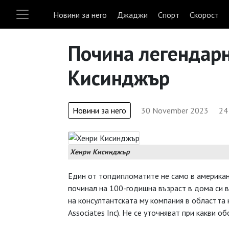
Новини за него
Джаджи
Спорт
Скорост
Почина легендар
Кисинджър
Новини за него
30 November 2023
24
Хенри Кисинджър
Един от топдипломатите не само в американ
починал на 100-годишна възраст в дома си в
на консултантската му компания в областта 
Associates Inc). Не се уточняват при какви 