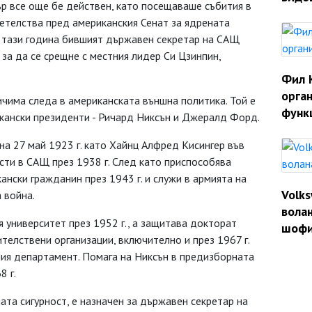
р все още бе действен, като посещаваше събития в
детелства пред американския Сенат за ядрената
и тази година бившият държавен секретар на САЩ
за да се срещне с местния лидер Си Цзинпин,
Фил 
орган
чима следа в американската външна политика. Той е
функ
кански президенти - Ричард Никсън и Джералд Форд.
на 27 май 1923 г. като Хайнц Алфред Кисингер във
сти в САЩ през 1938 г. След като приспособява
кански гражданин през 1943 г. и служи в армията на
Volk
 война.
волан
 университет през 1952 г., а защитава докторат
шофи
ителствени организации, включително и през 1967 г.
ния департамент. Помага на Никсън в предизборната
8 г.
ната сигурност, е назначен за държавен секретар на