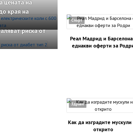
а цената на
до края на
Спорт
аляват риска от
Реал Мадрид и Барселона
еднакви оферти за Родр
Здраве
Как да изградите мускули
открито