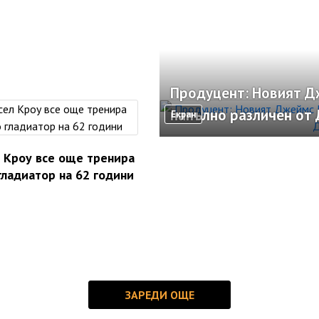
Продуцент: Новият Д
напълно различен от 
Екран
 Кроу все още тренира
гладиатор на 62 години