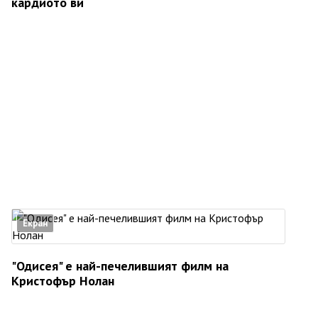
кардиото ви
Екран
"Одисея" е най-печелившият филм на
Кристофър Нолан