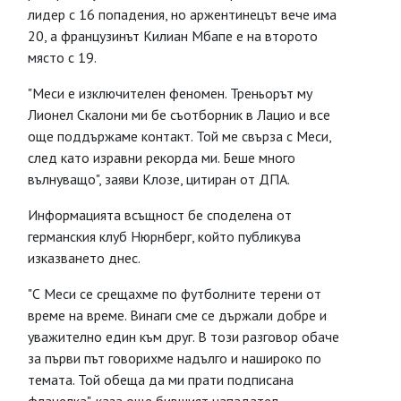
лидер с 16 попадения, но аржентинецът вече има
20, а французинът Килиан Мбапе е на второто
място с 19.
"Меси е изключителен феномен. Треньорът му
Лионел Скалони ми бе съотборник в Лацио и все
още поддържаме контакт. Той ме свърза с Меси,
след като изравни рекорда ми. Беше много
вълнуващо", заяви Клозе, цитиран от ДПА.
Информацията всъщност бе споделена от
германския клуб Нюрнберг, който публикува
изказването днес.
"С Меси се срещахме по футболните терени от
време на време. Винаги сме се държали добре и
уважително един към друг. В този разговор обаче
за първи път говорихме надълго и нашироко по
темата. Той обеща да ми прати подписана