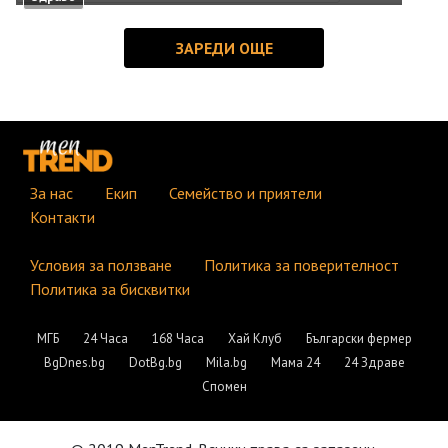
За нас
Екип
Семейство и приятели
Контакти
Условия за ползване
Политика за поверителност
Политика за бисквитки
МГБ
24 Часа
168 Часа
Хай Клуб
Български фермер
BgDnes.bg
DotBg.bg
Mila.bg
Мама 24
24 Здраве
Спомен