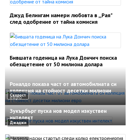
Джуд Белингам намери любовта в ,,Рая"
след одобрение от тайна комисия
Бившата годеница на Лука Дончич поиска
обезщетение от 50 милиона долара
Роналдо показа част от автомобилната си
колекция на стойност десетки милиони
Скорост
евро
Зукърбърг пуска нов модел изкуствен
интелект
Джаджи