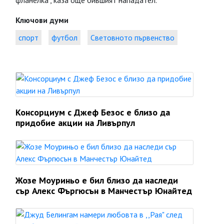
фланелка", каза още бившият нападател.
Ключови думи
спорт
футбол
Световното първенство
Консорциум с Джеф Безос е близо да
придобие акции на Ливърпул
Жозе Моуриньо е бил близо да наследи
сър Алекс Фъргюсън в Манчестър Юнайтед