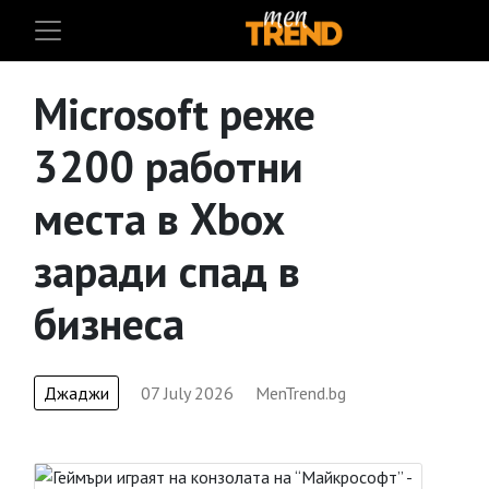
Microsoft реже
3200 работни
места в Xbox
заради спад в
бизнеса
Джаджи
07 July 2026
MenTrend.bg