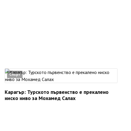
Спорт
Карагър: Турското първенство е прекалено
ниско ниво за Мохамед Салах