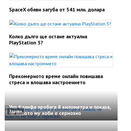
SpaceX обяви загуба от 541 млн. долара
Колко дълго ще остане актуална
PlayStation 5?
Прекомерното време онлайн повишава
стреса и влошава настроението
Уиз Калифа пробяга 8 километра и показа,
Здраве
че новото му хоби е сериозно