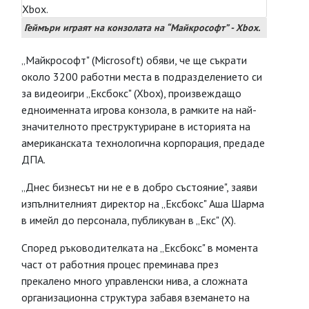
Геймъри играят на конзолата на “Майкрософт” - Xbox.
„Майкрософт" (Microsoft) обяви, че ще съкрати
около 3200 работни места в подразделението си
за видеоигри „Ексбокс" (Xbox), произвеждащо
едноименната игрова конзола, в рамките на най-
значителното преструктуриране в историята на
американската технологична корпорация, предаде
ДПА.
„Днес бизнесът ни не е в добро състояние", заяви
изпълнителният директор на „Ексбокс" Аша Шарма
в имейл до персонала, публикуван в „Екс" (X).
Според ръководителката на „Ексбокс" в момента
част от работния процес преминава през
прекалено много управленски нива, а сложната
организационна структура забавя вземането на