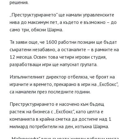
решения.
„Преструктурирането" ще намали управленските
нива до максимум пет, а където е възможно – до
само три, обясни Шарма.
Тя заяви още, че 1600 работни позиции ще бъдат
съкратени незабавно, а останалите – в рамките на
12 месеца. Освен това четири игрови студия,
разработващи игри ще напуснат групата.
Изпълнителният директор отбеляза, че броят на
играчите и времето, прекарано в игри на „Ексбокс",
са намалели през последните години.
Преструктурирането е насочено към бъдещ
растеж на бизнеса с „Ексбокс", като целта е
компанията в крайна сметка да достигне над 1
милиард потребители на ден, изтъкна Шарма.
„Майкрософт" вече съкрати хиляди работни места