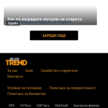
Как да изградите мускули на открито
Здраве
За нас
Екип
Семейство и приятели
Контакти
Условия за ползване
Политика за поверителност
Политика за бисквитки
МГБ
24 Часа
168 Часа
Хай Клуб
Български фермер