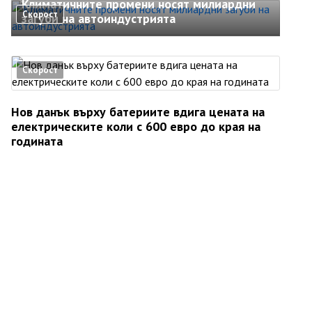
Климатичните промени носят милиардни
Скорост
загуби на автоиндустрията
Скорост
Нов данък върху батериите вдига цената на
електрическите коли с 600 евро до края на
годината