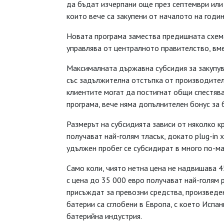
да бъдат изчерпани още през септември или
които вече са закупени от началото на годин
Новата програма замества предишната схема 
управлява от централното правителство, вме
Максималната държавна субсидия за закупув
със задължителна отстъпка от производител
клиентите могат да постигнат общи спестява
програма, вече няма допълнителен бонус за 
Размерът на субсидията зависи от няколко к
получават най-голям тласък, докато plug-in
удължен пробег се субсидират в много по-ма
Само коли, чиято нетна цена не надвишава 4
с цена до 35 000 евро получават най-голям 
присъждат за превозни средства, произведен
батерии са сглобени в Европа, с което Испа
батерийна индустрия.