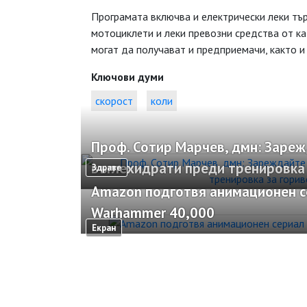
Програмата включва и електрически леки тър
мотоциклети и леки превозни средства от ка
могат да получават и предприемачи, както и
Ключови думи
скорост
коли
Проф. Сотир Марчев, дмн: Зареж
въглехидрати преди тренировка 
Здраве
Amazon подготвя анимационен с
Warhammer 40,000
Екран