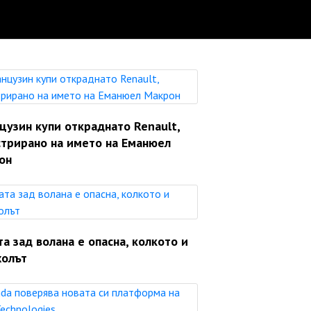
цузин купи откраднато Renault,
стрирано на името на Еманюел
он
а зад волана е опасна, колкото и
холът