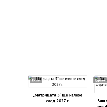
Екран
Здраве
„Матрицата 5“ ще излезе
след 2027 г.
Защо
яде 