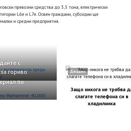
говски превозни средства до 3,5 тона, електрически
тегории L6e и L7e. Освен граждани, субсидии ще
 малки и средни предприятия.
дайте с
за гориво
Джаджи
ериал по
Защо никога не трябва д
слагате телефона си в
хладилника