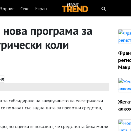
Здраве
Секс
Екран
 нова програма за
трически коли
Фран
реги
Макр
 за субсидиране на закупуването на електрически
Жегат
 се подават със задна дата за превозни средства,
алко
ро, но оценките показват, че средствата биха могли