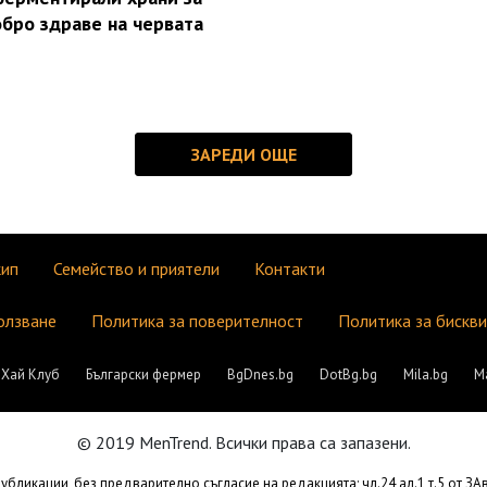
бро здраве на червата
кип
Семейство и приятели
Контакти
олзване
Политика за поверителност
Политика за бискв
Хай Клуб
Български фермер
BgDnes.bg
DotBg.bg
Mila.bg
М
© 2019 MenTrend. Всички права са запазени.
бликации, без предварително съгласие на редакцията; чл.24 ал.1 т.5 от З