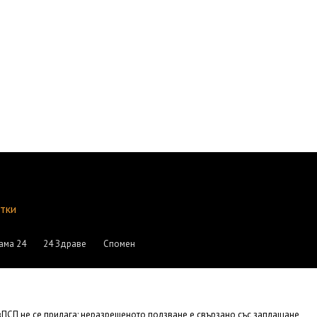
итки
ама 24
24 Здраве
Спомен
АвПСП не се прилага; неразрешеното ползване е свързано със заплащане