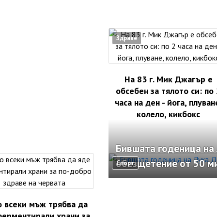
Здраве
На 83 г. Мик Джагър е
обсебен за тялото си: по 
часа на ден - йога, плуван
колело, кикбокс
Бившата годеница на 
обезщетение от 50 м
Спорт
 всеки мъж трябва да
ферментирали храни за