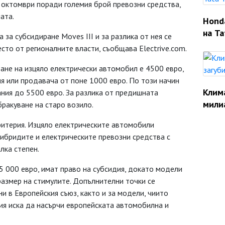
 октомври поради големия брой превозни средства,
ата.
Hond
на Ta
за субсидиране Moves III и за разлика от нея се
сто от регионалните власти, съобщава Electrive.com.
ане на изцяло електрически автомобил е 4500 евро,
я или продавача от поне 1000 евро. По този начин
Клим
ния до 5500 евро. За разлика от предишната
мили
бракуване на старо возило.
ритерия. Изцяло електрическите автомобили
 хибридите и електрическите превозни средства с
лка степен.
5 000 евро, имат право на субсидия, докато модели
размер на стимулите. Допълнителни точки се
и в Европейския съюз, както и за модели, чиито
ния иска да насърчи европейската автомобилна и