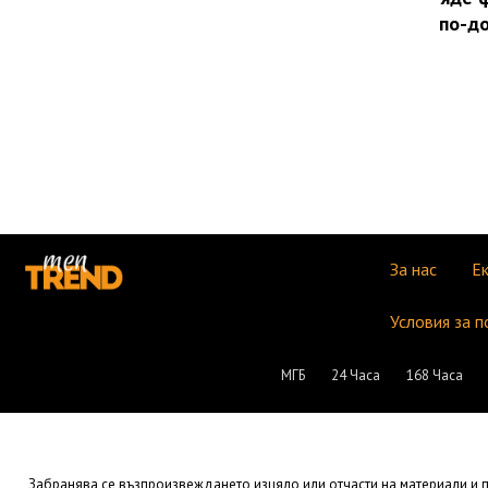
по-до
За нас
Е
Условия за п
МГБ
24 Часа
168 Часа
Забранява се възпроизвеждането изцяло или отчасти на материали и пу