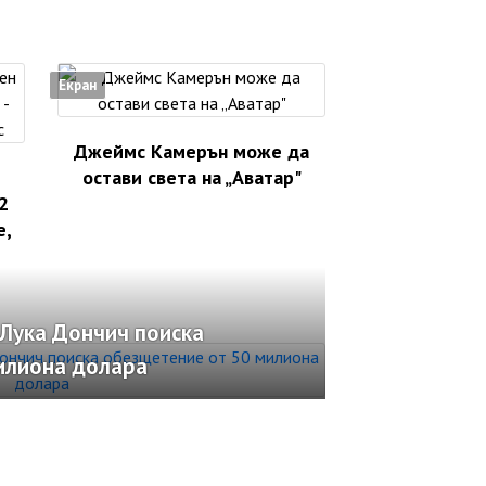
Екран
Джеймс Камерън може да
остави света на „Аватар"
2
е,
Лука Дончич поиска
илиона долара