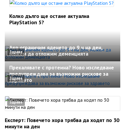
Колко дълго ще остане актуална
PlayStation 5?
Ако ограничим яденето до 9 ч на ден,
Здраве
можем да отложим деменцията
Прекалявате с протеина? Ново изследване
предупреждава за възможни рискове за
Здраве
здравето
Здраве
Експерт: Повечето хора трябва да ходят по 30
минути на ден