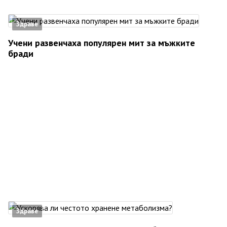
Здраве
Учени развенчаха популярен мит за мъжките
бради
Здраве