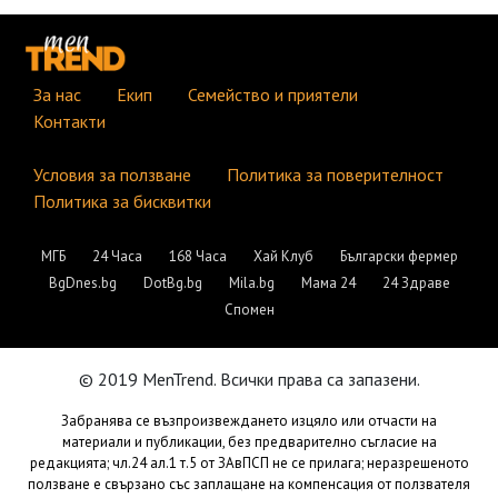
За нас
Екип
Семейство и приятели
Контакти
Условия за ползване
Политика за поверителност
Политика за бисквитки
МГБ
24 Часа
168 Часа
Хай Клуб
Български фермер
BgDnes.bg
DotBg.bg
Mila.bg
Мама 24
24 Здраве
Спомен
© 2019 MenTrend. Всички права са запазени.
Забранява се възпроизвеждането изцяло или отчасти на
материали и публикации, без предварително съгласие на
редакцията; чл.24 ал.1 т.5 от ЗАвПСП не се прилага; неразрешеното
ползване е свързано със заплащане на компенсация от ползвателя