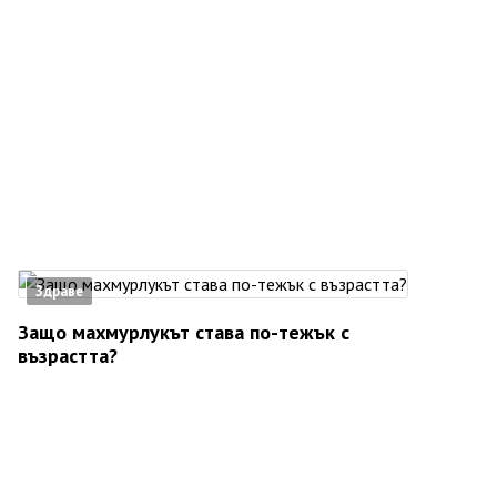
Здраве
Защо махмурлукът става по-тежък с
възрастта?