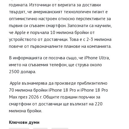
годината. Източници от веригата за доставки
твърдят, че американският технологичен гигант е
оптимистично настроен относно перспективите за
първия си сгъваем смартфон. Запознати са научили,
че Apple е поръчала 10 милиона бройки от
устройството от доставчици. Това е с 2-3 милиона
повече от първоначалните планове на компанията.
В информацията се посочва също, че iPhone Ultra,
името на сгъваемия телефон, ще струва около
2500 долара.
Apple възнамерява да произведе приблизително
70 милиона бройки iPhone 18 Pro и iPhone 18 Pro
Max през 2026 г. Общите годишни поръчки за
смартфони от доставчици ще възлизат на 220
милиона бройки.
Ключови думи