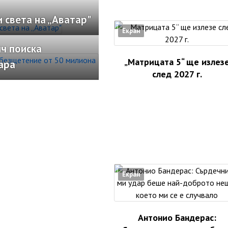
 света на „Аватар"
Екран
ч поиска
„Матрицата 5“ ще излез
ара
след 2027 г.
Екран
Антонио Бандерас: