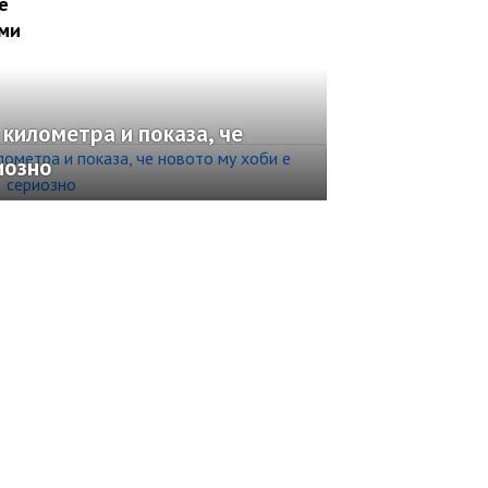
е
 ми
 километра и показа, че
иозно