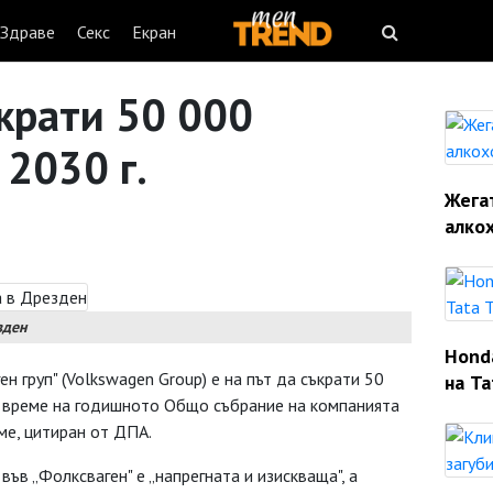
Здраве
Секс
Екран
крати 50 000
 2030 г.
Жегат
алко
зден
Hond
 груп" (Volkswagen Group) е на път да съкрати 50
на Ta
по време на годишното Общо събрание на компанията
ме, цитиран от ДПА.
във „Фолксваген" е „напрегната и изискваща", а