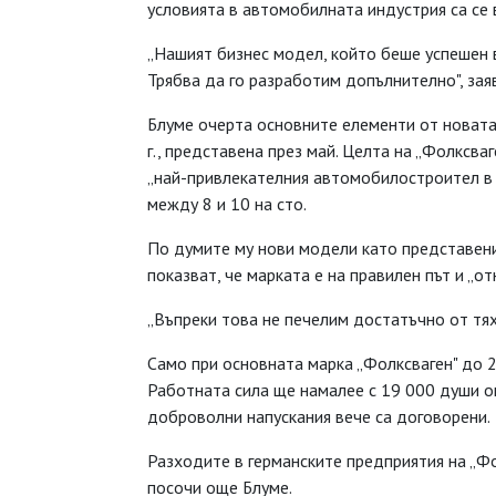
условията в автомобилната индустрия са се 
„Нашият бизнес модел, който беше успешен в
Трябва да го разработим допълнително", зая
Блуме очерта основните елементи от новат
г., представена през май. Целта на „Фолксва
„най-привлекателния автомобилостроител в 
между 8 и 10 на сто.
По думите му нови модели като представени
показват, че марката е на правилен път и „от
„Въпреки това не печелим достатъчно от тях
Само при основната марка „Фолксваген" до 2
Работната сила ще намалее с 19 000 души ощ
доброволни напускания вече са договорени.
Разходите в германските предприятия на „Фол
посочи още Блуме.