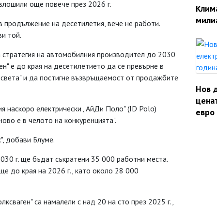
влошили още повече през 2026 г.
Клим
мили
 продължение на десетилетия, вече не работи.
ви той.
а стратегия на автомобилния производител до 2030
ген" е до края на десетилетието да се превърне в
света" и да постигне възвръщаемост от продажбите
Нов 
ценат
я наскоро електрически „АйДи Поло" (ID Polo)
евро 
ново е в челото на конкуренцията".
", добави Блуме.
030 г. ще бъдат съкратени 35 000 работни места.
е до края на 2026 г., като около 28 000
ксваген" са намалели с над 20 на сто през 2025 г.,