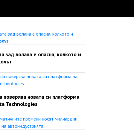
а зад волана е опасна, колкото и
холът
a поверява новата си платформа
ta Technologies