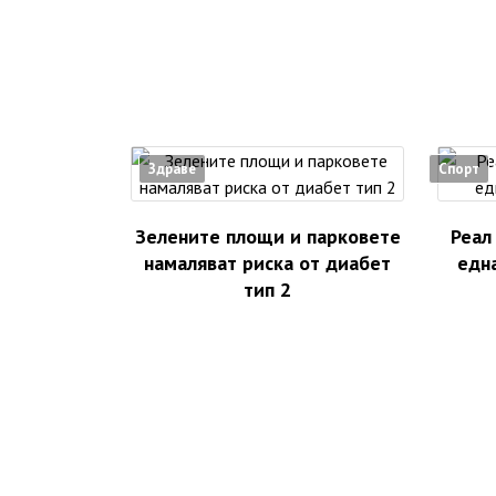
Здраве
Спорт
Зелените площи и парковете
Реал
намаляват риска от диабет
едн
тип 2