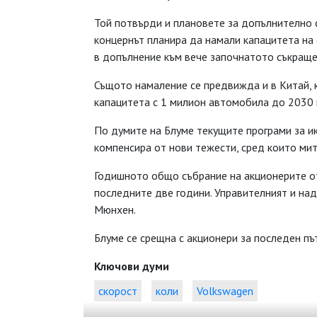
Той потвърди и плановете за допълнително с
концернът планира да намали капацитета на
в допълнение към вече започнатото съкраще
Същото намаление се предвижда и в Китай, 
капацитета с 1 милион автомобила до 2030 г
По думите на Блуме текущите програми за ик
компенсира от нови тежести, сред които мит
Годишното общо събрание на акционерите от
последните две години. Управителният и над
Мюнхен.
Блуме се срещна с акционери за последен път
Ключови думи
скорост
коли
Volkswagen