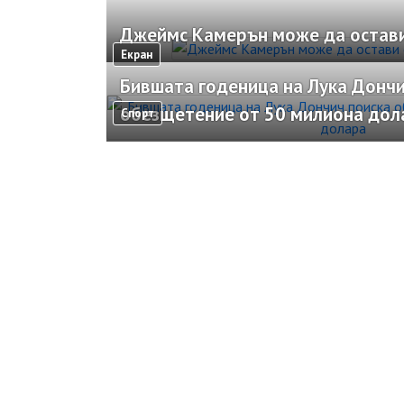
Джеймс Камерън може да остави
Екран
Бившата годеница на Лука Дончи
обезщетение от 50 милиона дол
Спорт