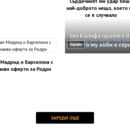
Сърдечният ми удар беш
най-доброто нещо, което
се е случвало
Уиз Калифа пробяга 8
новото му хоби е сер
Здраве
 Мадрид и Барселона с
акви оферти за Родри