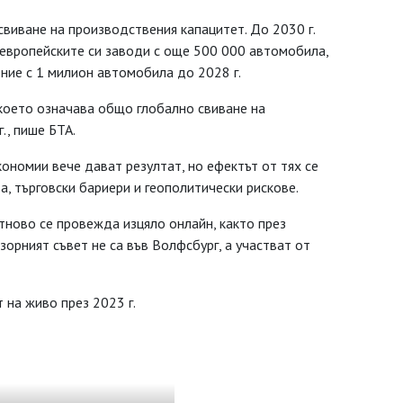
виване на производствения капацитет. До 2030 г.
 европейските си заводи с още 500 000 автомобила,
ние с 1 милион автомобила до 2028 г.
което означава общо глобално свиване на
., пише БТА.
ономии вече дават резултат, но ефектът от тях се
а, търговски бариери и геополитически рискове.
ново се провежда изцяло онлайн, както през
зорният съвет не са във Волфсбург, а участват от
 на живо през 2023 г.