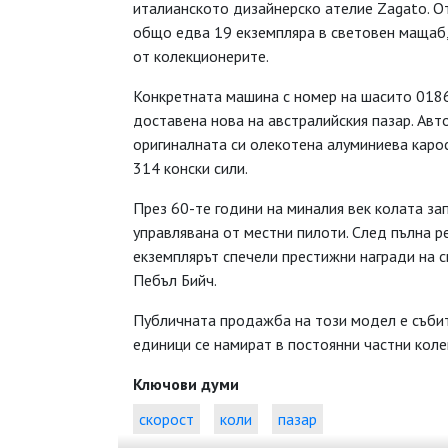
италианското дизайнерско ателие Zagato. О
общо едва 19 екземпляра в световен мащаб,
от колекционерите.
Конкретната машина с номер на шасито 0186/
доставена нова на австралийския пазар. Авт
оригиналната си олекотена алуминиева карос
314 конски сили.
През 60-те години на миналия век колата за
управлявана от местни пилоти. След пълна ре
екземплярът спечели престижни награди на с
Пебъл Бийч.
Публичната продажба на този модел е събит
единици се намират в постоянни частни коле
Ключови думи
скорост
коли
пазар