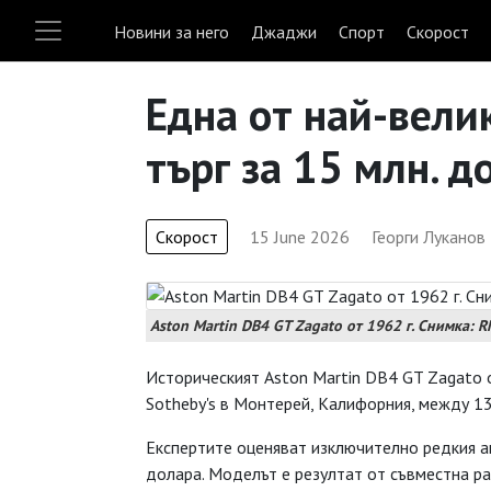
Новини за него
Джаджи
Спорт
Скорост
Една от най-вели
търг за 15 млн. д
Скорост
15 June 2026
Георги Луканов
Aston Martin DB4 GT Zagato от 1962 г. Снимка: R
Историческият Aston Martin DB4 GT Zagato 
Sotheby's в Монтерей, Калифорния, между 13 
Експертите оценяват изключително редкия 
долара. Моделът е резултат от съвместна р