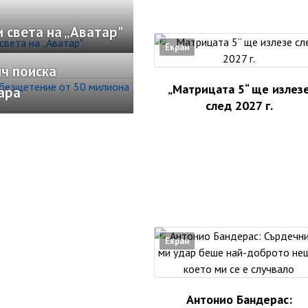
 света на „Аватар"
Екран
ч поиска
„Матрицата 5“ ще излез
ара
след 2027 г.
Екран
Антонио Бандерас: