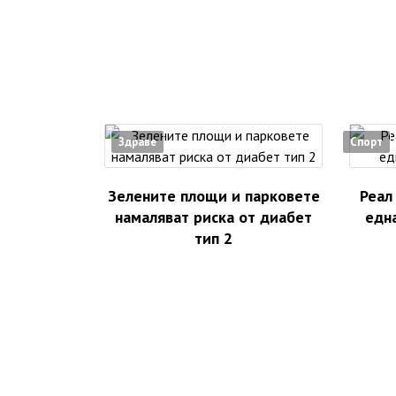
Здраве
Спорт
Зелените площи и парковете
Реал
намаляват риска от диабет
едн
тип 2