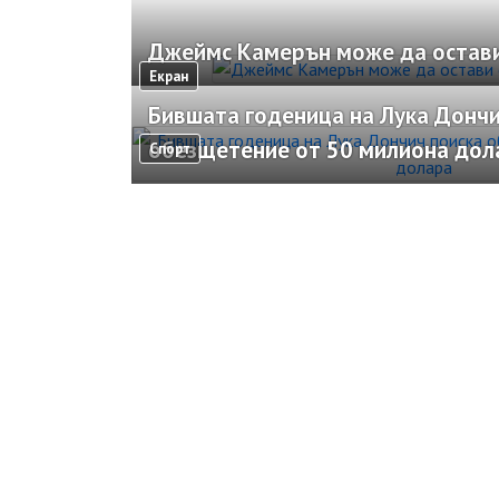
Джеймс Камерън може да остави
Екран
Бившата годеница на Лука Дончи
обезщетение от 50 милиона дол
Спорт