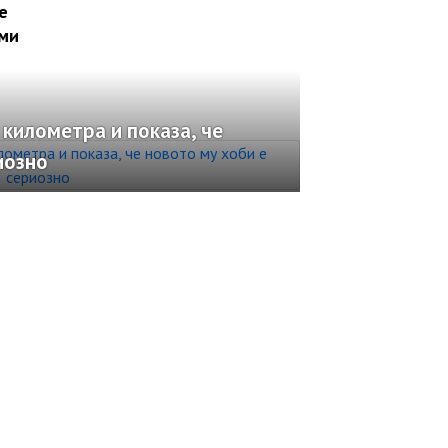
е
 ми
 километра и показа, че
иозно