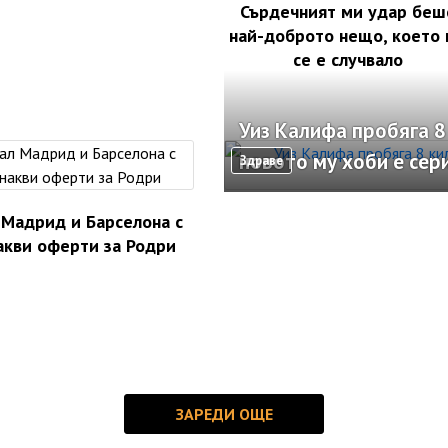
Сърдечният ми удар беш
най-доброто нещо, което
се е случвало
Уиз Калифа пробяга 8
новото му хоби е сер
Здраве
 Мадрид и Барселона с
акви оферти за Родри