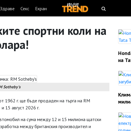
Здраве
Секс
Екран
ките спортни коли на
олара!
Hond
на Ta
M Sotheby's
Клим
от 1962 г. ще бъде продаден на търга на RM
мили
и 15 август 2026 г.
автомобил на сума между 12 и 15 милиона щатски
азработка между британския производител и