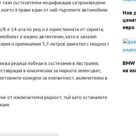
т тази състезателна модификация са произведени
 което я прави един от най-търсените автомобили
Нов 
ценат
евро 
R е 14-ата по ред и е единствената от серията,
омобилът е изцяло автентичен, като е запазил
ерия и оригиналния 3,7-литров двигател с мощност
BMW 
писва редица победи в състезания в Австралия,
на из
ставрация в класическия за марката зелен цвят,
ветовните конкурси за елегантност, включително в
ие от изключителна рядкост, тъй като останалите
кции.