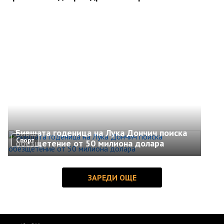
Бившата годеница на Лука Дончич поиска
Спорт
обезщетение от 50 милиона долара