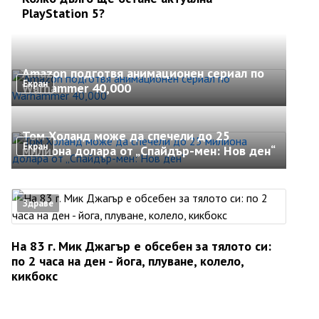
PlayStation 5?
Amazon подготвя анимационен сериал по
Екран
Warhammer 40,000
Том Холанд може да спечели до 25
Екран
милиона долара от „Спайдър-мен: Нов ден“
Здраве
На 83 г. Мик Джагър е обсебен за тялото си:
по 2 часа на ден - йога, плуване, колело,
кикбокс