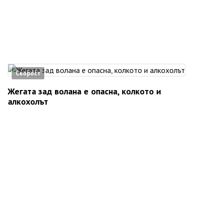
Скорост
Жегата зад волана е опасна, колкото и
алкохолът