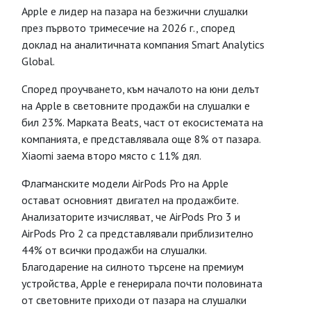
Apple е лидер на пазара на безжични слушалки
през първото тримесечие на 2026 г., според
доклад на аналитичната компания Smart Analytics
Global.
Според проучването, към началото на юни делът
на Apple в световните продажби на слушалки е
бил 23%. Марката Beats, част от екосистемата на
компанията, е представлявала още 8% от пазара.
Xiaomi заема второ място с 11% дял.
Флагманските модели AirPods Pro на Apple
остават основният двигател на продажбите.
Анализаторите изчисляват, че AirPods Pro 3 и
AirPods Pro 2 са представлявали приблизително
44% от всички продажби на слушалки.
Благодарение на силното търсене на премиум
устройства, Apple е генерирала почти половината
от световните приходи от пазара на слушалки