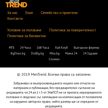
За нас
Екип
Семейство и приятели
Контакти
Условия за ползване
Политика за поверителност
Политика за бисквитки
МГБ
24 Часа
168 Часа
Хай Клуб
Български фермер
BgDnes.bg
DotBg.bg
Mila.bg
Мама 24
24 Здраве
Спомен
© 2019 MenTrend. Всички права са запазени.
Забранява се възпроизвеждането изцяло или отчасти на
материали и публикации, без предварително съгласие на
редакцията; чл.24 ал.1 т.5 от ЗАвПСП не се прилага; неразрешеното
ползване е свързано със заплащане на компенсация от ползвателя
за нарушено авторско право, чийто размер ще се определи от
редакцията.