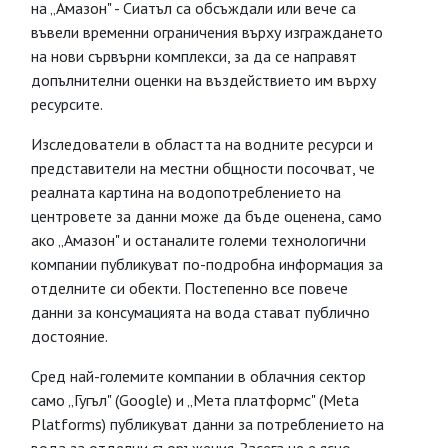
на „Амазон" - Сиатъл са обсъждали или вече са
въвели временни ограничения върху изграждането
на нови сървърни комплекси, за да се направят
допълнителни оценки на въздействието им върху
ресурсите.
Изследователи в областта на водните ресурси и
представители на местни общности посочват, че
реалната картина на водопотреблението на
центровете за данни може да бъде оценена, само
ако „Амазон" и останалите големи технологични
компании публикуват по-подробна информация за
отделните си обекти. Постепенно все повече
данни за консумацията на вода стават публично
достояние.
Сред най-големите компании в облачния сектор
само „Гугъл" (Google) и „Мета платформс" (Meta
Platforms) публикуват данни за потреблението на