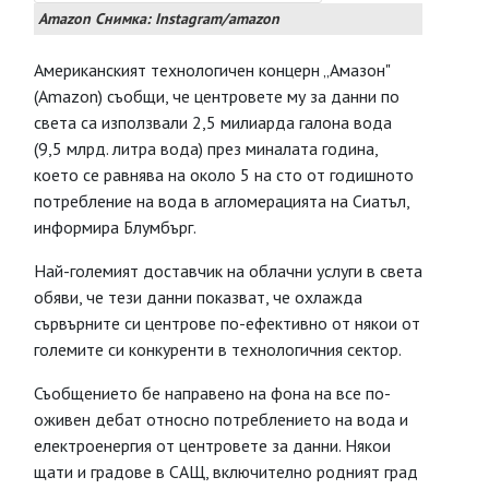
Amazon Снимка: Instagram/amazon
Американският технологичен концерн „Амазон"
(Amazon) съобщи, че центровете му за данни по
света са използвали 2,5 милиарда галона вода
(9,5 млрд. литра вода) през миналата година,
което се равнява на около 5 на сто от годишното
потребление на вода в агломерацията на Сиатъл,
информира Блумбърг.
Най-големият доставчик на облачни услуги в света
обяви, че тези данни показват, че охлажда
сървърните си центрове по-ефективно от някои от
големите си конкуренти в технологичния сектор.
Съобщението бе направено на фона на все по-
оживен дебат относно потреблението на вода и
електроенергия от центровете за данни. Някои
щати и градове в САЩ, включително родният град