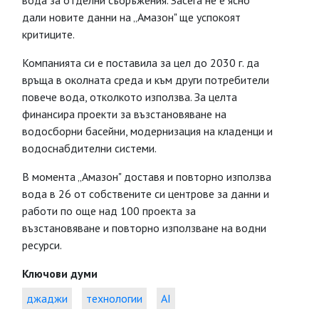
вода за отделни съоръжения. Засега не е ясно
дали новите данни на „Амазон" ще успокоят
критиците.
Компанията си е поставила за цел до 2030 г. да
връща в околната среда и към други потребители
повече вода, отколкото използва. За целта
финансира проекти за възстановяване на
водосборни басейни, модернизация на кладенци и
водоснабдителни системи.
В момента „Амазон" доставя и повторно използва
вода в 26 от собствените си центрове за данни и
работи по още над 100 проекта за
възстановяване и повторно използване на водни
ресурси.
Ключови думи
джаджи
технологии
AI