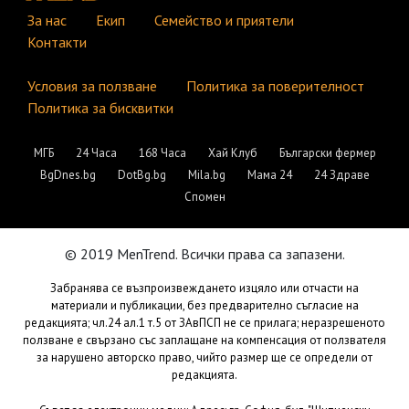
За нас
Екип
Семейство и приятели
Контакти
Условия за ползване
Политика за поверителност
Политика за бисквитки
МГБ
24 Часа
168 Часа
Хай Клуб
Български фермер
BgDnes.bg
DotBg.bg
Mila.bg
Мама 24
24 Здраве
Спомен
© 2019 MenTrend. Всички права са запазени.
Забранява се възпроизвеждането изцяло или отчасти на
материали и публикации, без предварително съгласие на
редакцията; чл.24 ал.1 т.5 от ЗАвПСП не се прилага; неразрешеното
ползване е свързано със заплащане на компенсация от ползвателя
за нарушено авторско право, чийто размер ще се определи от
редакцията.