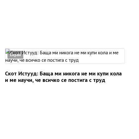
Екран
Скот Истууд: Баща ми никога не ми купи кола
и ме научи, че всичко се постига с труд