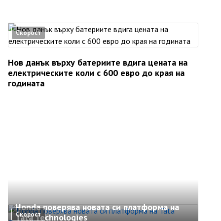
Скорост
Нов данък върху батериите вдига цената на
електрическите коли с 600 евро до края на
годината
Honda поверява новата си платформа на
Скорост
Tata Technologies