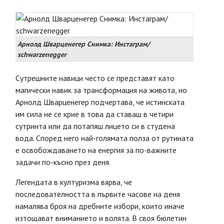
Арнолд Шварценегер Снимка: Инстаграм/
schwarzenegger
Сутрешните навици често се представят като
магически навик за трансформация на живота, но
Арнолд Шварценегер подчертава, че истинската
им сила не се крие в това да ставаш в четири
сутринта или да потапяш лицето си в студена
вода. Според него най-голямата полза от рутината
е освобождаването на енергия за по-важните
задачи по-късно през деня.
Легендата в културизма вярва, че
последователността в първите часове на деня
намалява броя на дребните избори, които иначе
изтощават вниманието и волята. В своя бюлетин