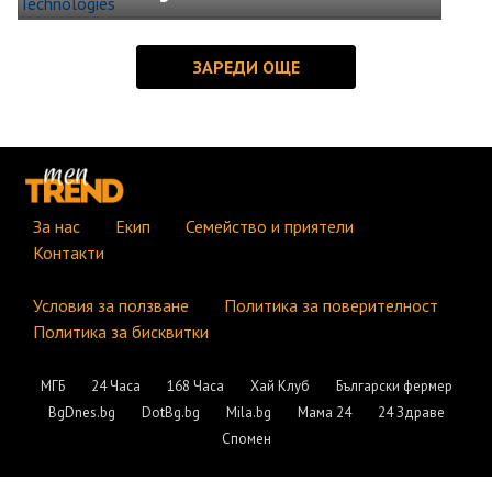
За нас
Екип
Семейство и приятели
Контакти
Условия за ползване
Политика за поверителност
Политика за бисквитки
МГБ
24 Часа
168 Часа
Хай Клуб
Български фермер
BgDnes.bg
DotBg.bg
Mila.bg
Мама 24
24 Здраве
Спомен