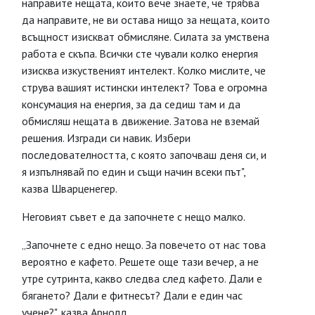
направите нещата, които вече знаете, че трябва
да направите, не ви остава нищо за нещата, които
всъщност изискват обмисляне. Силата за умствена
работа е скъпа. Всички сте чували колко енергия
изисква изкуственият интелект. Колко мислите, че
струва вашият истински интелект? Това е огромна
консумация на енергия, за да седиш там и да
обмисляш нещата в движение. Затова не вземай
решения. Изгради си навик. Избери
последователността, с която започваш деня си, и
я изпълнявай по един и същи начин всеки път",
казва Шварценегер.
Неговият съвет е да започнете с нещо малко.
„Започнете с едно нещо. За повечето от нас това
вероятно е кафето. Решете още тази вечер, а не
утре сутринта, какво следва след кафето. Дали е
бягането? Дали е фитнесът? Дали е един час
учене?", казва Арнолд.