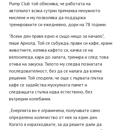
Pump Club той обяснява, че работата на
автопилот всяка сутрин премахва ненужното
мислене и му позволява да поддържа
тренировките си ежедневно, дори на 78 години.
"Всеки ден правя едно и също нещо за начало",
пише Арнолд. Той се събужда, прави си кафе, храни
животните, изпива кафето си, качва се на
велосипеда, кара до залата, тренира и след това
отива на закуска. Тялото му следва познатата
последователност, без да се налага да взема
решения. Той споделя, че още с първата глътка
кафе се задейства мускулната памет и
следващата стъпка идва естествено, без
вътрешни колебания.
„Енергията ви е ограничена, получавате само
определено количество от нея за един ден.
Когато я изразходвате, за да решите дали да