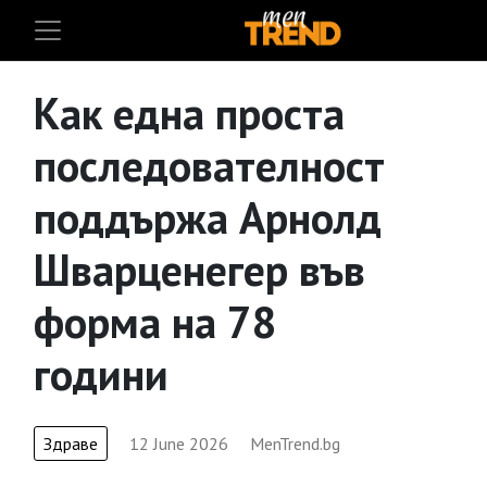
Как една проста
последователност
поддържа Арнолд
Шварценегер във
форма на 78
години
Здраве
12 June 2026
MenTrend.bg