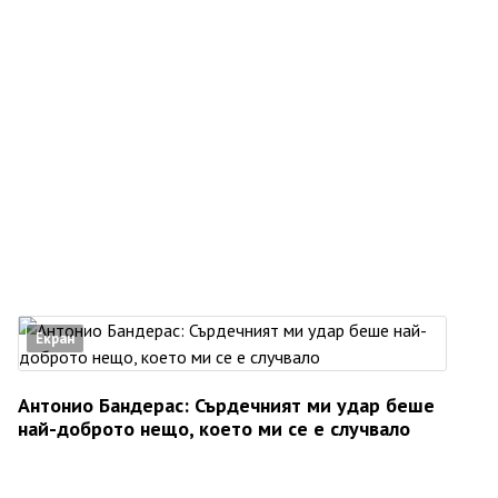
Екран
Антонио Бандерас: Сърдечният ми удар беше
най-доброто нещо, което ми се е случвало