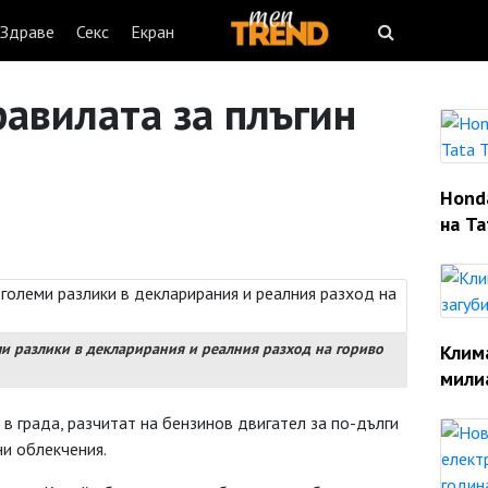
Здраве
Секс
Екран
авилата за плъгин
Hond
на Ta
ми разлики в декларирания и реалния разход на гориво
Клим
мили
в града, разчитат на бензинов двигател за по-дълги
ни облекчения.