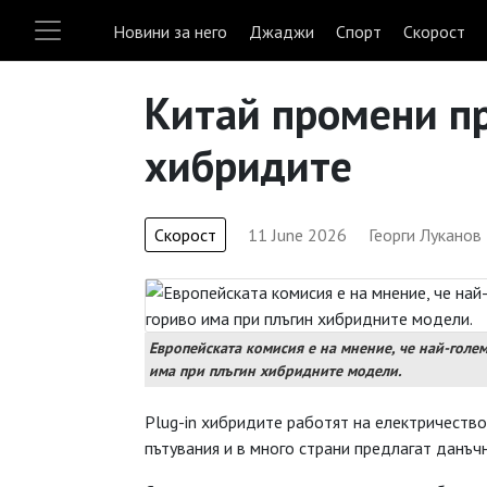
Новини за него
Джаджи
Спорт
Скорост
Китай промени пр
хибридите
Скорост
11 June 2026
Георги Луканов
Европейската комисия е на мнение, че най-голе
има при плъгин хибридните модели.
Plug-in хибридите работят на електричество 
пътувания и в много страни предлагат данъч