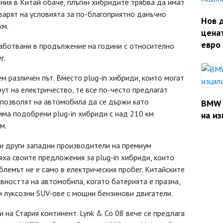
ния в Китай обаче, плъгин хибридите трябва да имат
оварят на условията за по-благоприятно данъчно
Нов 
км.
ценат
евро 
аботвани в продължение на години с относително
г.
м различен път. Вместо plug-in хибриди, които могат
т на електричество, те все по-често предлагат
 позволят на автомобила да се държи като
BMW 
има подобрени plug-in хибриди с над 210 км
на из
м.
r и други западни производители на премиум
ха своите предложения за plug-in хибриди, които
блемът не е само в електрическия пробег. Китайските
вността на автомобила, когато батерията е празна,
и луксозни SUV-ове с мощни бензинови двигатели.
и на Стария континент. Lynk & Co 08 вече се предлага