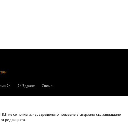
итки
ама 24
24 Здраве
Спомен
АвПСП не се прилага; неразрешеното ползване е свързано със заплащане
 от редакцията.