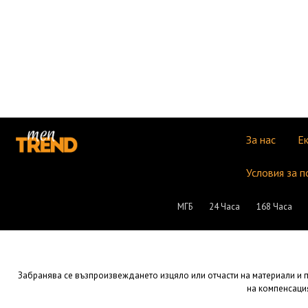
За нас
Е
Условия за п
МГБ
24 Часа
168 Часа
Забранява се възпроизвеждането изцяло или отчасти на материали и пу
на компенсация