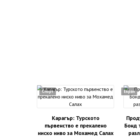
Спорт
Екран
Карагър: Турското
Прод
първенство е прекалено
Бонд 
ниско ниво за Мохамед Салах
разл