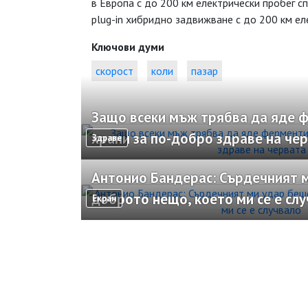
в Европа с до 200 км електрически пробег с
plug-in хибридно задвижване с до 200 км ел
Ключови думи
скорост
коли
пазар
Защо всеки мъж трябва да яде 
храни за по-добро здраве на че
Здраве
Антонио Бандерас: Сърдечният м
доброто нещо, което ми се е сл
Екран