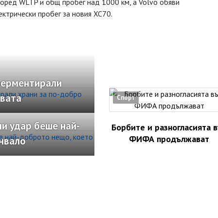
поред WLTP и общ пробег над 1000 км, а Volvo обяви
ектрически пробег за новия XC70.
ферментирали
рвата
Спорт
и удар беше най-
Борбите и разногласията 
ФИФА продължават
учвало