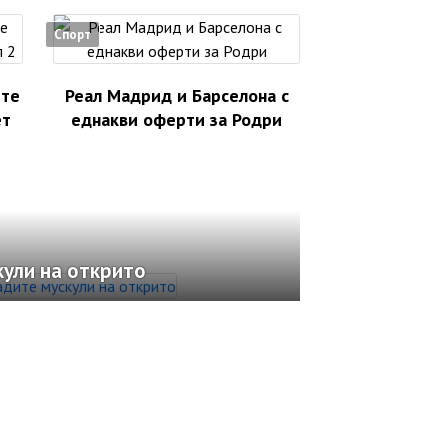
Спорт
ете
Реал Мадрид и Барселона с
ет
еднакви оферти за Родри
кули на открито