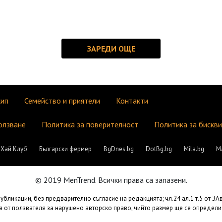
кип
Семейство и приятели
Контакти
олзване
Политика за поверителност
Политика за бискв
Хай Клуб
Български фермер
BgDnes.bg
DotBg.bg
Mila.bg
М
© 2019 MenTrend. Всички права са запазени.
бликации, без предварително съгласие на редакцията; чл.24 ал.1 т.5 от З
 от ползвателя за нарушено авторско право, чийто размер ще се определи