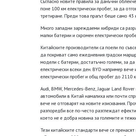
Съгласно новите правила за данъчни облекче
поне 100 км електрически пробег, за да отг
третиране. Преди това прагът беше само 43 
Много западни зареждаеми хибриди са разр
малки батерии и скромен електрически пробе
Китайските производители са поели по съвсе
да покриват само ежедневния градски маршру
модели с батерии, достатъчно големи, за да
електрически всеки ден. BYD например вече 
електрически пробег и общ пробег до 2110 к
Audi, BMW, Mercedes-Benz, Jaguar Land Rove
автомобили в Китай намалиха или почти спря
вече не отговарят на новите изисквания. Про
разпоредби все по-често разглеждат ефекти
което не е добра новина за големите и тежк
Тези китайските стандарти вече се пренасят 