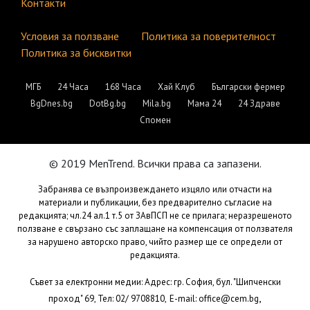
Контакти
Условия за ползване
Политика за поверителност
Политика за бисквитки
МГБ
24 Часа
168 Часа
Хай Клуб
Български фермер
BgDnes.bg
DotBg.bg
Mila.bg
Мама 24
24 Здраве
Спомен
© 2019 MenTrend. Всички права са запазени.
Забранява се възпроизвеждането изцяло или отчасти на
материали и публикации, без предварително съгласие на
редакцията; чл.24 ал.1 т.5 от ЗАвПСП не се прилага; неразрешеното
ползване е свързано със заплащане на компенсация от ползвателя
за нарушено авторско право, чийто размер ще се определи от
редакцията.
Съвет за електронни медии: Адрес: гр. София, бул. "Шипченски
,
проход" 69, Тел: 02/ 9708810,
E-mail:
office@cem.bg