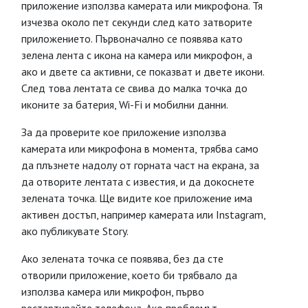
приложение използва камерата или микрофона. Тя
изчезва около пет секунди след като затворите
приложението. Първоначално се появява като
зелена лента с икона на камера или микрофон, а
ако и двете са активни, се показват и двете икони.
След това лентата се свива до малка точка до
иконите за батерия, Wi-Fi и мобилни данни.
За да проверите кое приложение използва
камерата или микрофона в момента, трябва само
да плъзнете надолу от горната част на екрана, за
да отворите лентата с известия, и да докоснете
зелената точка. Ще видите кое приложение има
активен достъп, например камерата или Instagram,
ако публикувате Story.
Ако зелената точка се появява, без да сте
отворили приложение, което би трябвало да
използва камера или микрофон, първо