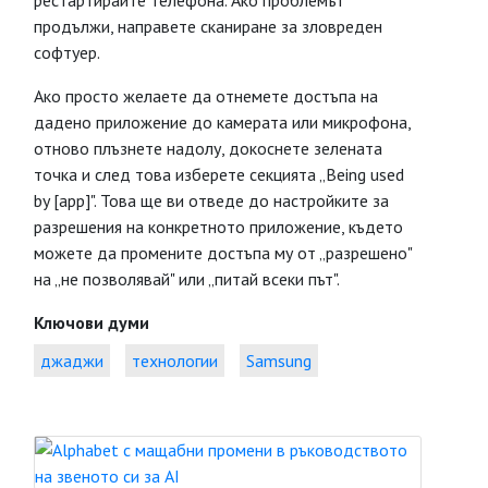
рестартирайте телефона. Ако проблемът
продължи, направете сканиране за зловреден
софтуер.
Ако просто желаете да отнемете достъпа на
дадено приложение до камерата или микрофона,
отново плъзнете надолу, докоснете зелената
точка и след това изберете секцията „Being used
by [app]". Това ще ви отведе до настройките за
разрешения на конкретното приложение, където
можете да промените достъпа му от „разрешено"
на „не позволявай" или „питай всеки път".
Ключови думи
джаджи
технологии
Samsung