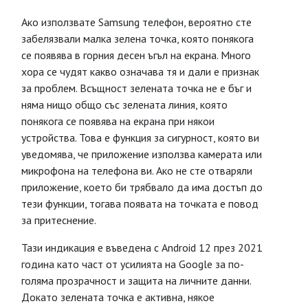
Ако използвате Samsung телефон, вероятно сте
забелязвали малка зелена точка, която понякога
се появява в горния десен ъгъл на екрана. Много
хора се чудят какво означава тя и дали е признак
за проблем. Всъщност зелената точка не е бъг и
няма нищо общо със зелената линия, която
понякога се появява на екрана при някои
устройства. Това е функция за сигурност, която ви
уведомява, че приложение използва камерата или
микрофона на телефона ви. Ако не сте отваряли
приложение, което би трябвало да има достъп до
тези функции, тогава появата на точката е повод
за притеснение.
Тази индикация е въведена с Android 12 през 2021
година като част от усилията на Google за по-
голяма прозрачност и защита на личните данни.
Докато зелената точка е активна, някое