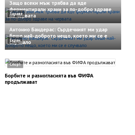
Защо всеки мъж трябва да яде
ферментирали храни за по-добро здраве
Здраве
на червата
Антонио Бандерас: Сърдечният ми удар
беше най-доброто нещо, което ми се е
Екран
случвало
Спорт
Борбите и разногласията във ФИФА
продължават