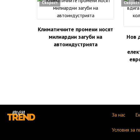
Скорост
Скорост
Климатичните промени носят
милиардни загуби на
Нов 
автоиндустрията
елек
евр
За нас
Е
Условия за п