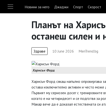
Новини за него
Джаджи
Спорт
Скорост
Планът на Харисъ
останеш силен и 
Здраве
10 June 2026
MenTrend.bg
Харисън Форд
Харисън Форд сякаш напълно опровергава за
остава изключително активен и често може д
Първият му сериозен досег с тренировките в
когато е на четиридесет и се подготвя за ро
Макар вече да е доказал естествената си ат