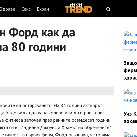
Здраве
Секс
Екран
н Форд как да
на 80 години
Защо
ферм
здрав
коните на остаряването. На 83 години актьорът
а бъде видян да кара колело или да играе тенис
Уиз 
ъв фитнеса започва през ранните осемдесет години,
показ
лята си в „Индиана Джоунс и Храмът на обречените".
летичност в първия филм, Форд осъзнава, че голяма