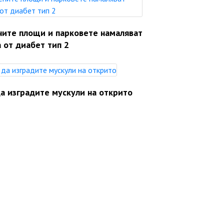
ните площи и парковете намаляват
 от диабет тип 2
а изградите мускули на открито