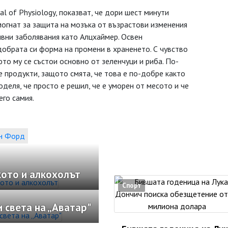
al of Physiology, показват, че дори шест минути
огнат за защита на мозъка от възрастови изменения
ивни заболявания като Алцхаймер. Освен
добрата си форма на промени в храненето. С чувство
нюто му се състои основно от зеленчуци и риба. По-
е продукти, защото смята, че това е по-добре както
оделя, че просто е решил, че е уморен от месото и че
его самия.
н Форд
кото и алкохолът
Спорт
 света на „Аватар"