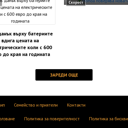
Скорост
данък върху батериите
вдига цената на
трическите коли с 600
о до края на годината
кип
Семейство и приятели
Контакти
олзване
Политика за поверителност
Политика за бискв