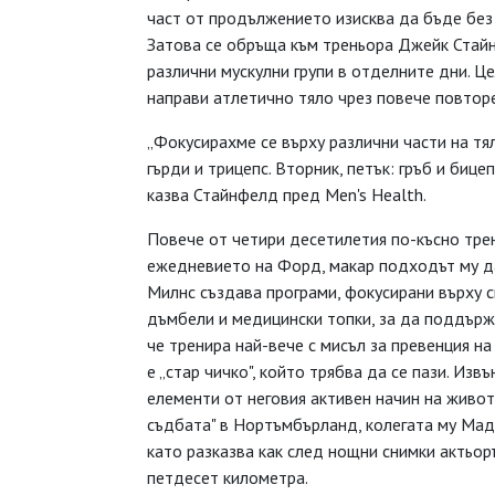
част от продължението изисква да бъде без 
Затова се обръща към треньора Джейк Стайн
различни мускулни групи в отделните дни. Це
направи атлетично тяло чрез повече повторе
„Фокусирахме се върху различни части на тя
гърди и трицепс. Вторник, петък: гръб и бицеп
казва Стайнфелд пред Men's Health.
Повече от четири десетилетия по-късно тре
ежедневието на Форд, макар подходът му д
Милнс създава програми, фокусирани върху с
дъмбели и медицински топки, за да поддърж
че тренира най-вече с мисъл за превенция на
е „стар чичко", който трябва да се пази. Из
елементи от неговия активен начин на живо
съдбата" в Нортъмбърланд, колегата му Мад
като разказва как след нощни снимки актьор
петдесет километра.