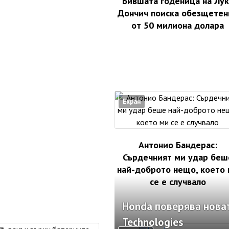
Бившата годеница на Лук
Дончич поиска обезщетен
от 50 милиона долара
Екран
Антонио Бандерас:
Сърдечният ми удар беш
най-доброто нещо, което
се е случвало
Honda поверява новат
Technologies