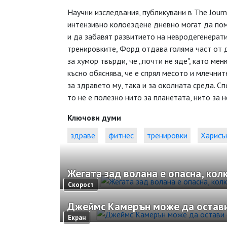
Научни изследвания, публикувани в The Journ
интензивно колоездене дневно могат да пом
и да забавят развитието на невродегенерат
тренировките, Форд отдава голяма част от 
за хумор твърди, че „почти не яде", като ме
късно обяснява, че е спрял месото и млечнит
за здравето му, така и за околната среда. Сп
то не е полезно нито за планетата, нито за н
Ключови думи
здраве
фитнес
тренировки
Харисъ
Жегата зад волана е опасна, кол
Скорост
Джеймс Камерън може да остави
Екран