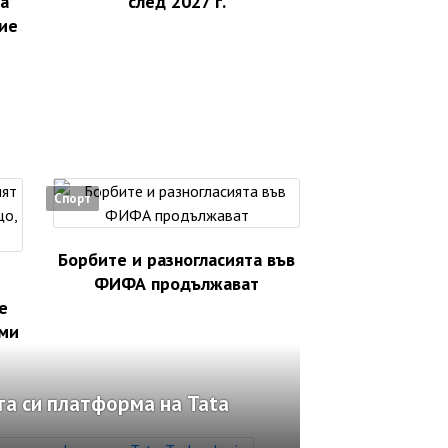
а
след 2027 г.
ие
Спорт
Борбите и разногласията във
ФИФА продължават
е
 ми
а си платформа на Tata