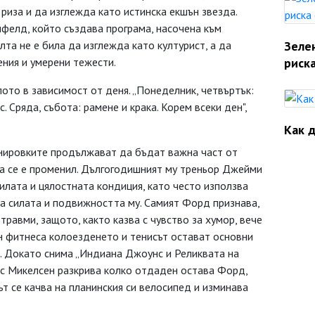
риза и да изглежда като истинска екшън звезда.
фелд, който създава програма, насочена към
лта не е била да изглежда като културист, а да
Зеле
ния и умерени тежести.
риска
лото в зависимост от деня. „Понеделник, четвъртък:
с. Сряда, събота: рамене и крака. Корем всеки ден",
Как д
нировките продължават да бъдат важна част от
а се е променил. Дългогодишният му треньор Джейми
илата и цялостната кондиция, като често използва
а силата и подвижността му. Самият Форд признава,
 травми, защото, както казва с чувство за хумор, вече
вън фитнеса колоезденето и тенисът остават основни
т. Докато снима „Индиана Джоунс и Реликвата на
с Микелсен разкрива колко отдаден остава Форд,
ът се качва на планинския си велосипед и изминава