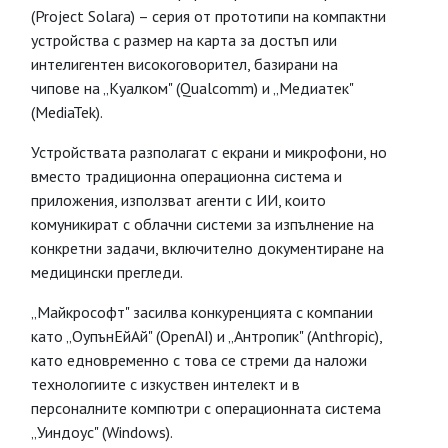
(Project Solara) – серия от прототипи на компактни
устройства с размер на карта за достъп или
интелигентен високоговорител, базирани на
чипове на „Куалком" (Qualcomm) и „Медиатек"
(MediaTek).
Устройствата разполагат с екрани и микрофони, но
вместо традиционна операционна система и
приложения, използват агенти с ИИ, които
комуникират с облачни системи за изпълнение на
конкретни задачи, включително документиране на
медицински прегледи.
„Майкрософт" засилва конкуренцията с компании
като „ОупънЕйАй" (OpenAI) и „Антропик" (Anthropic),
като едновременно с това се стреми да наложи
технологиите с изкуствен интелект и в
персоналните компютри с операционната система
„Уиндоус" (Windows).