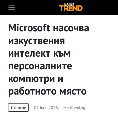
Microsoft насочва
изкуствения
интелект към
персоналните
компютри и
работното място
Джаджи
03 June 2026
MenTrend.bg