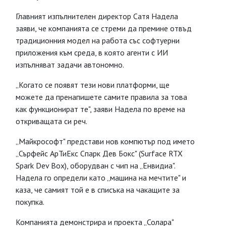
Главният изпълнителен директор Сатя Надела
заяви, че компанията се стреми да премине отвъд
традиционния модел на работа със софтуерни
приложения към среда, в която агенти с ИИ
изпълняват задачи автономно.
„Когато се появят тези нови платформи, ще
можете да пренапишете самите правила за това
как функционират те", заяви Надела по време на
откриващата си реч.
„Майкрософт" представи нов компютър под името
„Сърфейс АрТиЕкс Спарк Дев Бокс" (Surface RTX
Spark Dev Box), оборудван с чип на „Енвидиа".
Надела го определи като „машина на мечтите" и
каза, че самият той е в списъка на чакащите за
покупка.
Компанията демонстрира и проекта „Солара"