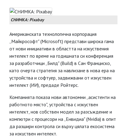
СНИМКА: Pixabay
Американската технологична корпорация
„Майкрософт" (Microsoft) представи широка гама
от нови инициативи в областта на изкуствения
интелект по време на годишната си конференция
за разработчици „Билд" (Build) в Сан Франциско,
като очерта стратегия за навлизане в нова ера на
устройства и софтуер, задвижвани от изкуствен
интелект (ИИ), предаде Ройтерс.
Компанията показа нови автономни „асистенти на
работното място", устройства с изкуствен
интелект, нов собствен модел за разсъждение и
компютри с процесори на „Енвидиа" (Nvidia) в опит
да разшири контрола си върху цялата екосистема
за изкуствен интелект.