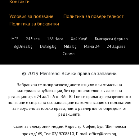
Контакти
Условия за ползване
Политика за поверителност
Политика за бисквитки
МГБ
24 Часа
168 Часа
Хай Клуб
Български фермер
BgDnes.bg
DotBg.bg
Mila.bg
Мама 24
24 Здраве
Спомен
© 2019 MenTrend. Всички права са запазени.
Забранява се възпроизвеждането изцяло или отчасти на
материали и публикации, без предварително съгласие на
редакцията; чл.24 ал.1 т.5 от ЗАвПСП не се прилага; неразрешеното
ползване е свързано със заплащане на компенсация от ползвателя
за нарушено авторско право, чийто размер ще се определи от
редакцията.
Съвет за електронни медии: Адрес: гр. София, бул. "Шипченски
,
проход" 69, Тел: 02/ 9708810,
E-mail:
office@cem.bg