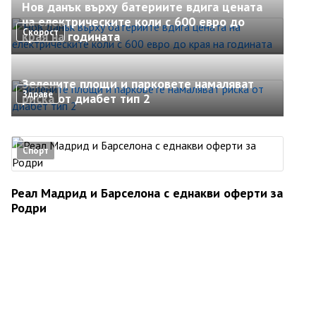
Нов данък върху батериите вдига цената
на електрическите коли с 600 евро до
Скорост
края на годината
Зелените площи и парковете намаляват
Здраве
риска от диабет тип 2
Спорт
Реал Мадрид и Барселона с еднакви оферти за
Родри