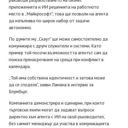
ръководи разработването на бизнес
приложенията и ИИ решенията на работното
място в „Майкрософт", това ще позволи на агента
да изпълнява по-широк набор от задачи
автономно.
По думите му „Скаут" ще може самостоятелно да
комуникира с други служители и системи. Като
пример той посочи възможността агентът сам да
поиска пренасрочване на среща при конфликт в
календара.
„Той има собствена идентичност и затова може
да се споделя", заяви Ламана в интервю за
Блумбърг.
Компанията демонстрира и сценарии, при които
търговски екипи могат да задават въпроси
директно към агента с ИИ на свой ръководител,
без самият мениджър да участва в комуникацията.