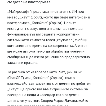
създател на платформата.
„Майкрософт" представи и нов агент с ИИ под
името „Скаут" (Scout), който ще бъде интегриран в
платформата „Копайлът" (Copilot). Новият
инструмент с изкуствен интелект ще може да
функционира във вътрешните корпоративни
системи като самостоятелен „служител", съобщи
компанията по време на конференцията. Агентът
ще може автоматично да обработва имейли и
съобщения и да взема решения по предварително
зададени правила.
За разлика от чатботове като „ЧатДжиПиТи"
(ChatGPT) или „Копайлът" (Copilot), които
взаимодействат директно с отделния потребител,
„Скаут" ще присъства във вътрешните системи за
електронна поща и календар като отделен
дигитален участник. Според Чарлз Ламана, който