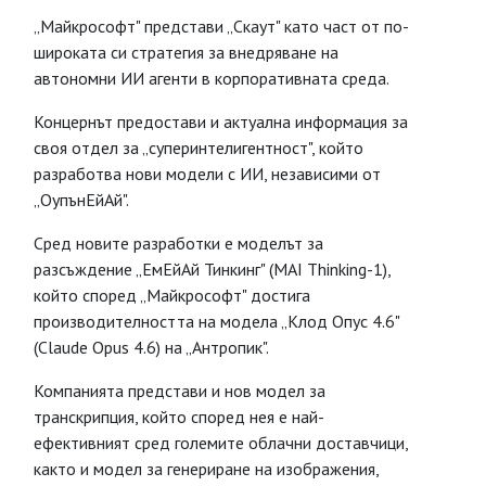
„Майкрософт" представи „Скаут" като част от по-
широката си стратегия за внедряване на
автономни ИИ агенти в корпоративната среда.
Концернът предостави и актуална информация за
своя отдел за „суперинтелигентност", който
разработва нови модели с ИИ, независими от
„ОупънЕйАй".
Сред новите разработки е моделът за
разсъждение „ЕмЕйАй Тинкинг" (MAI Thinking-1),
който според „Майкрософт" достига
производителността на модела „Клод Опус 4.6"
(Claude Opus 4.6) на „Антропик".
Компанията представи и нов модел за
транскрипция, който според нея е най-
ефективният сред големите облачни доставчици,
както и модел за генериране на изображения,