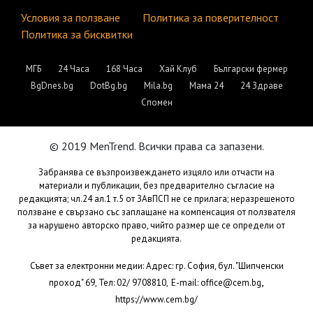
Условия за ползване
Политика за поверителност
Политика за бисквитки
МГБ
24 Часа
168 Часа
Хай Клуб
Български фермер
BgDnes.bg
DotBg.bg
Mila.bg
Мама 24
24 Здраве
Спомен
© 2019 MenTrend. Всички права са запазени.
Забранява се възпроизвеждането изцяло или отчасти на
материали и публикации, без предварително съгласие на
редакцията; чл.24 ал.1 т.5 от ЗАвПСП не се прилага; неразрешеното
ползване е свързано със заплащане на компенсация от ползвателя
за нарушено авторско право, чийто размер ще се определи от
редакцията.
Съвет за електронни медии: Адрес: гр. София, бул. "Шипченски
,
проход" 69, Тел: 02/ 9708810,
E-mail:
office@cem.bg
https://www.cem.bg/