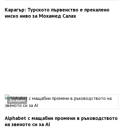
Карагър: Турското първенство е прекалено
ниско ниво за Мохамед Салах
Джаджи
Alphabet с мащабни промени в ръководството
на звеното си за AI