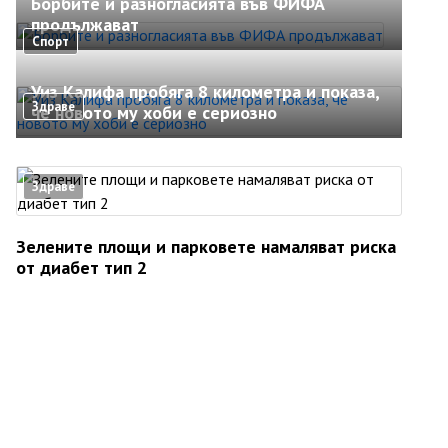
Борбите и разногласията във ФИФА
продължават
Спорт
Уиз Калифа пробяга 8 километра и показа,
Здраве
че новото му хоби е сериозно
Здраве
Зелените площи и парковете намаляват риска
от диабет тип 2