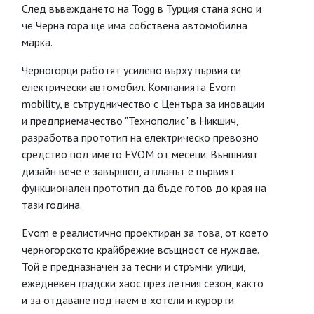
След въвеждането на Togg в Турция стана ясно и
че Черна гора ще има собствена автомобилна
марка.
Черногорци работят усилено върху първия си
електрически автомобил. Компанията Evom
mobility, в сътрудничество с Центъра за иновации
и предприемачество "Технополис" в Никшич,
разработва прототип на електрическо превозно
средство под името EVOM от месеци. Външният
дизайн вече е завършен, а планът е първият
функционален прототип да бъде готов до края на
тази година.
Evom е реалистично проектиран за това, от което
черногорското крайбрежие всъщност се нуждае.
Той е предназначен за тесни и стръмни улици,
ежедневен градски хаос през летния сезон, както
и за отдаване под наем в хотели и курорти.