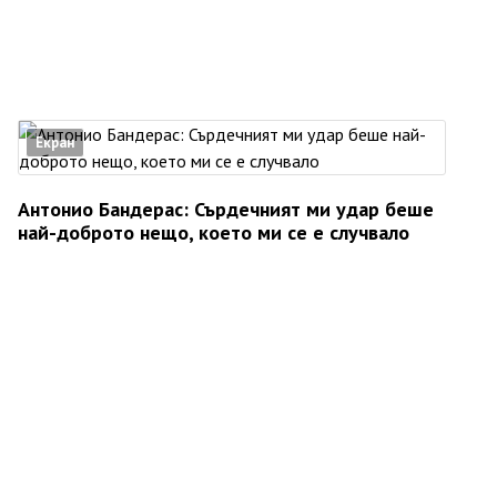
Екран
Антонио Бандерас: Сърдечният ми удар беше
най-доброто нещо, което ми се е случвало