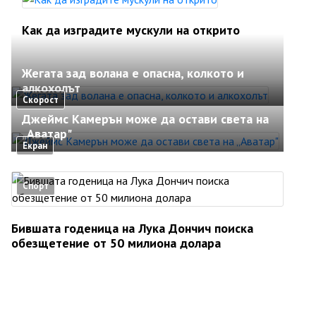
Как да изградите мускули на открито
Жегата зад волана е опасна, колкото и
алкохолът
Скорост
Джеймс Камерън може да остави света на
„Аватар"
Екран
Спорт
Бившата годеница на Лука Дончич поиска
обезщетение от 50 милиона долара