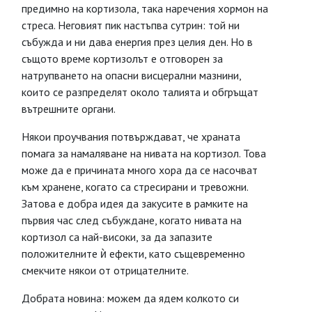
предимно на кортизола, така наречения хормон на
стреса. Неговият пик настъпва сутрин: той ни
събужда и ни дава енергия през целия ден. Но в
същото време кортизолът е отговорен за
натрупването на опасни висцерални мазнини,
които се разпределят около талията и обгръщат
вътрешните органи.
Някои проучвания потвърждават, че храната
помага за намаляване на нивата на кортизол. Това
може да е причината много хора да се насочват
към хранене, когато са стресирани и тревожни.
Затова е добра идея да закусите в рамките на
първия час след събуждане, когато нивата на
кортизол са най-високи, за да запазите
положителните ѝ ефекти, като същевременно
смекчите някои от отрицателните.
Добрата новина: можем да ядем колкото си