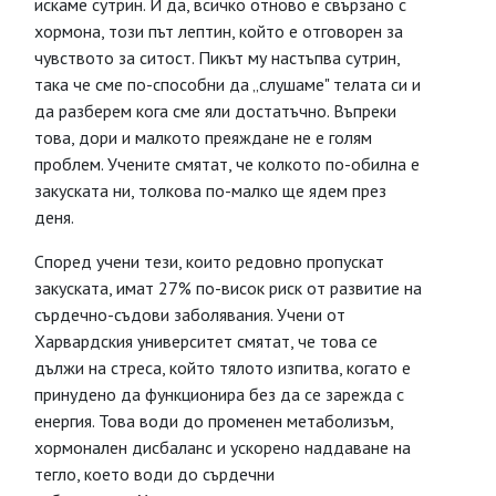
искаме сутрин. И да, всичко отново е свързано с
хормона, този път лептин, който е отговорен за
чувството за ситост. Пикът му настъпва сутрин,
така че сме по-способни да „слушаме" телата си и
да разберем кога сме яли достатъчно. Въпреки
това, дори и малкото преяждане не е голям
проблем. Учените смятат, че колкото по-обилна е
закуската ни, толкова по-малко ще ядем през
деня.
Според учени тези, които редовно пропускат
закуската, имат 27% по-висок риск от развитие на
сърдечно-съдови заболявания. Учени от
Харвардския университет смятат, че това се
дължи на стреса, който тялото изпитва, когато е
принудено да функционира без да се зарежда с
енергия. Това води до променен метаболизъм,
хормонален дисбаланс и ускорено наддаване на
тегло, което води до сърдечни