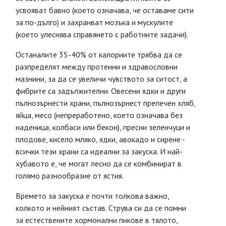
усвояват бавно (което означава, че оставаме сити
за по-дълго) и захранват мозъка и мускулите
(което улеснява справянето с работните задачи).
Останалите 35-40% от калориите трябва да се
разпределят между протеини и здравословни
мазнини, за да се увеличи чувството за ситост, а
фибрите са задължителни. Овесени ядки и други
пълнозърнести храни, пълнозърнест препечен хляб,
яйца, месо (непреработено, което означава без
наденица, колбаси или бекон), пресни зеленчуци и
плодове, кисело мляко, ядки, авокадо и сирене -
всички тези храни са идеални за закуска. И най-
хубавото е, че могат лесно да се комбинират в
голямо разнообразие от ястия.
Времето за закуска е почти толкова важно,
колкото и нейният състав. Струва си да се помни
за естествените хормонални пикове в тялото,