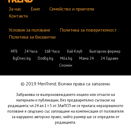
За нас
Екип
Семейство и приятели
Контакти
Условия за ползване
Политика за поверителност
Политика за бисквитки
МГБ
24 Часа
168 Часа
Хай Клуб
Български фермер
BgDnes.bg
DotBg.bg
Mila.bg
Мама 24
24 Здраве
Спомен
© 2019 MenTrend. Всички права са запазени.
Забранява се възпроизвеждането изцяло или отчасти на
материали и публикации, без предварително съгласие на
редакцията; чл.24 ал.1 т.5 от ЗАвПСП не се прилага; неразрешеното
ползване е свързано със заплащане на компенсация от ползвателя
за нарушено авторско право, чийто размер ще се определи от
редакцията.