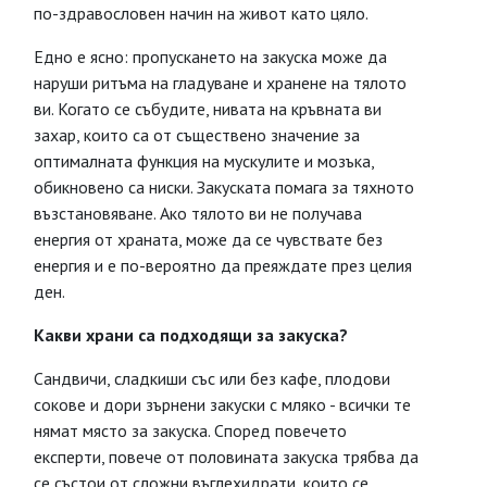
по-здравословен начин на живот като цяло.
Едно е ясно: пропускането на закуска може да
наруши ритъма на гладуване и хранене на тялото
ви. Когато се събудите, нивата на кръвната ви
захар, които са от съществено значение за
оптималната функция на мускулите и мозъка,
обикновено са ниски. Закуската помага за тяхното
възстановяване. Ако тялото ви не получава
енергия от храната, може да се чувствате без
енергия и е по-вероятно да преяждате през целия
ден.
Какви храни са подходящи за закуска?
Сандвичи, сладкиши със или без кафе, плодови
сокове и дори зърнени закуски с мляко - всички те
нямат място за закуска. Според повечето
експерти, повече от половината закуска трябва да
се състои от сложни въглехидрати, които се