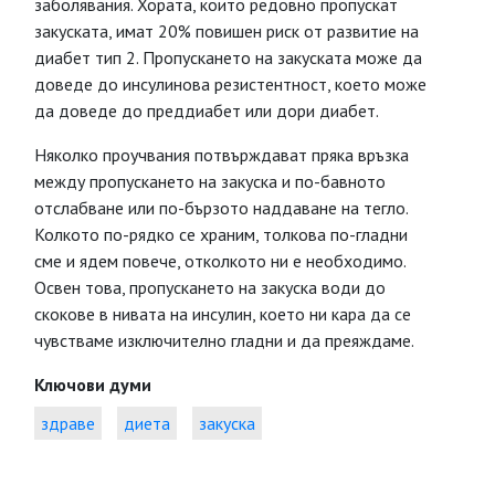
заболявания. Хората, които редовно пропускат
закуската, имат 20% повишен риск от развитие на
диабет тип 2. Пропускането на закуската може да
доведе до инсулинова резистентност, което може
да доведе до преддиабет или дори диабет.
Няколко проучвания потвърждават пряка връзка
между пропускането на закуска и по-бавното
отслабване или по-бързото наддаване на тегло.
Колкото по-рядко се храним, толкова по-гладни
сме и ядем повече, отколкото ни е необходимо.
Освен това, пропускането на закуска води до
скокове в нивата на инсулин, което ни кара да се
чувстваме изключително гладни и да преяждаме.
Ключови думи
здраве
диета
закуска