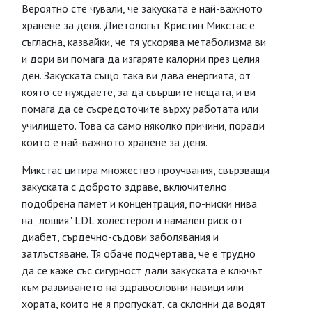
Вероятно сте чували, че закуската е най-важното
хранене за деня. Диетологът Кристин Микстас е
съгласна, казвайки, че тя ускорява метаболизма ви
и дори ви помага да изгаряте калории през целия
ден. Закуската също така ви дава енергията, от
която се нуждаете, за да свършите нещата, и ви
помага да се съсредоточите върху работата или
училището. Това са само няколко причини, поради
които е най-важното хранене за деня.
Микстас цитира множество проучвания, свързващи
закуската с доброто здраве, включително
подобрена памет и концентрация, по-ниски нива
на „лошия" LDL холестерол и намален риск от
диабет, сърдечно-съдови заболявания и
затлъстяване. Тя обаче подчертава, че е трудно
да се каже със сигурност дали закуската е ключът
към развиването на здравословни навици или
хората, които не я пропускат, са склонни да водят