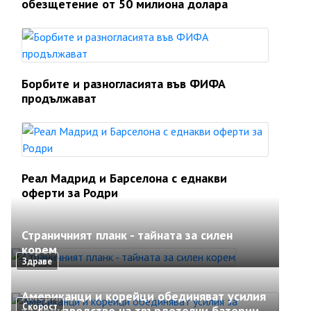
обезщетение от 50 милиона долара
Борбите и разногласията във ФИФА
продължават
Реал Мадрид и Барселона с еднакви
оферти за Родри
Страничният планк - тайната за силен
корем
Здраве
Американци и корейци обединяват усилия
Скорост
за производство на твърдотелни батерии