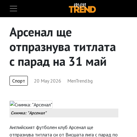
Арсенал ще
отпразнува титлата
с парад на 31 май
Спорт
20 May 2026
MenTrend.bg
Снимка: "Арсенал"
Английският футболен клуб Арсенал ще
отпразнува титлата си от Висшата лига с парад по