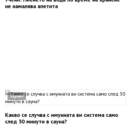
не намалява апетита
Здраве
Какво се случва с имунната ви система само
след 30 минути в сауна?