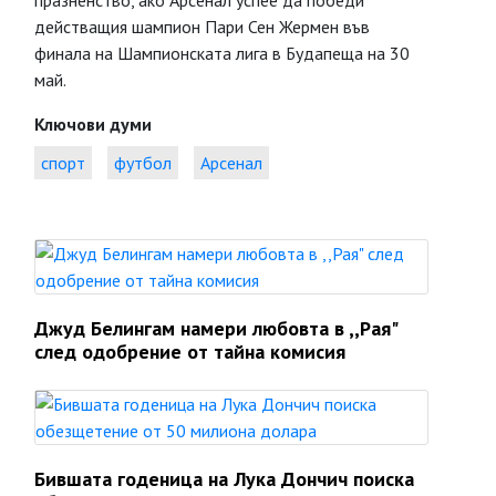
празненство, ако Арсенал успее да победи
действащия шампион Пари Сен Жермен във
финала на Шампионската лига в Будапеща на 30
май.
Ключови думи
спорт
футбол
Арсенал
Джуд Белингам намери любовта в ,,Рая"
след одобрение от тайна комисия
Бившата годеница на Лука Дончич поиска