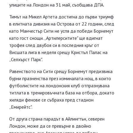
улиците на Лондон на 31 май, съобщава ДПА.
Тимът на Микел Артета достигна до първи триумф
в елитната дивизия на Острова от 22 години, след
като Манчестър Сити не успя да победи Борнемут
като гост снощи. „Артилерситите" ще вдигнат
трофея след двубоя си в последния кръг от
Висшата лига в неделя срещу Кристъл Палас на
„Селхърст Парк".
Равенството на Сити срещу Борнемут предизвика
бурни празненства през изминалата нощ, в които
футболистите на лондонския клуб отпразнуваха
титлата в тренировъчната база на отбора, докато
хиляди фенове се събраха пред стадион
„Емирейтс".
От друга страна парадът в Айлингтън, северен
Лондон, може да се превърне в двойно