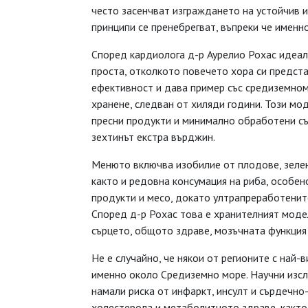
често засенчват изграждането на устойчив и
принципи се пренебрегват, въпреки че именн
Според кардиолога д-р Аурелио Рохас идеал
проста, отколкото повечето хора си предста
ефективност и дава пример със средиземном
хранене, следван от хиляди години. Този мо
пресни продукти и минимално обработени със
зехтинът екстра върджин.
Менюто включва изобилие от плодове, зеленч
както и редовна консумация на риба, особен
продукти и месо, докато ултрапреработенит
Според д-р Рохас това е хранителният моде
сърцето, общото здраве, мозъчната функция
Не е случайно, че някои от регионите с най
именно около Средиземно море. Научни изсл
намали риска от инфаркт, инсулт и сърдечн
холестерола и метаболитното здраве, както 