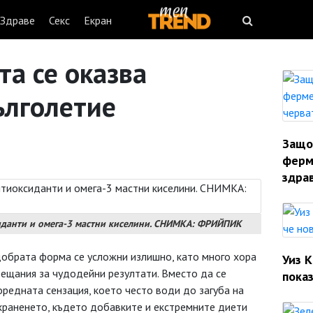
Здраве
Секс
Екран
та се оказва
ълголетие
Защо
ферм
здрав
иданти и омега-3 мастни киселини. СНИМКА: ФРИЙПИК
добрата форма се усложни излишно, като много хора
Уиз 
бещания за чудодейни резултати. Вместо да се
показ
оредната сензация, което често води до загуба на
 храненето, където добавките и екстремните диети