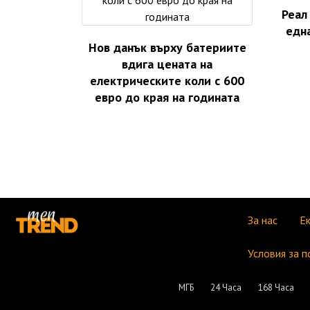
Реал
едн
Нов данък върху батериите
вдига цената на
електрическите коли с 600
евро до края на годината
За нас
Е
Условия за п
МГБ
24 Часа
168 Часа