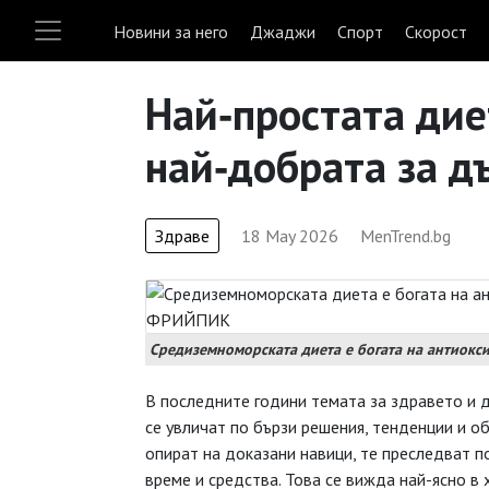
Новини за него
Джаджи
Спорт
Скорост
Най‑простата дие
най‑добрата за д
Здраве
18 May 2026
MenTrend.bg
Средиземноморската диета е богата на антиокс
В последните години темата за здравето и 
се увличат по бързи решения, тенденции и о
опират на доказани навици, те преследват п
време и средства. Това се вижда най-ясно в