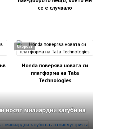
най-доброто нещо, което ми
се е случвало
Скорост
във
Honda поверява новата си
платформа на Tata
Technologies
и носят милиардни загуби на