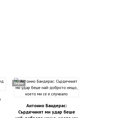
Екран
е
Антонио Бандерас:
Сърдечният ми удар беше