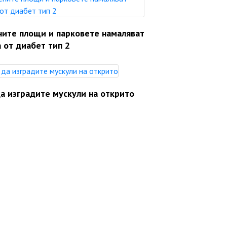
ните площи и парковете намаляват
 от диабет тип 2
а изградите мускули на открито