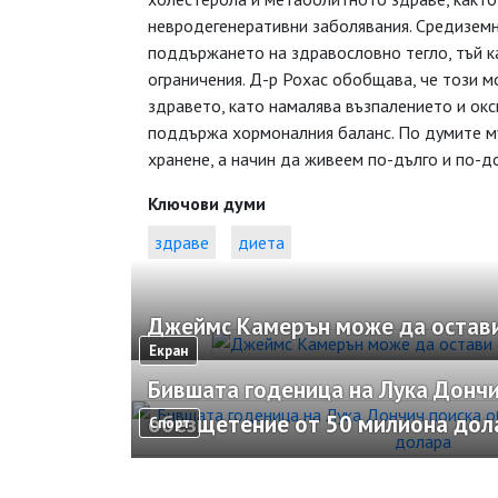
невродегенеративни заболявания. Средизем
поддържането на здравословно тегло, тъй ка
ограничения. Д-р Рохас обобщава, че този м
здравето, като намалява възпалението и ок
поддържа хормоналния баланс. По думите му
хранене, а начин да живеем по-дълго и по-д
Ключови думи
здраве
диета
Джеймс Камерън може да остави
Екран
Бившата годеница на Лука Дончи
обезщетение от 50 милиона дол
Спорт