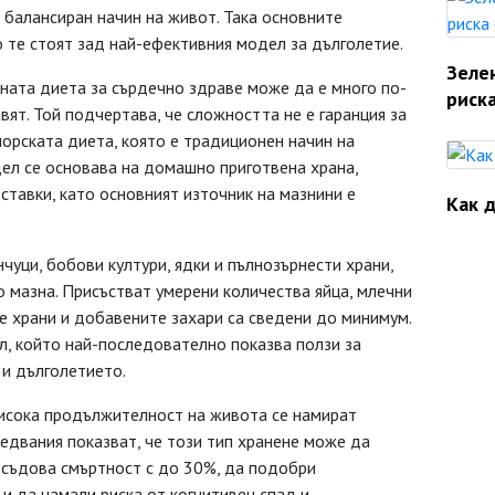
 балансиран начин на живот. Така основните
о те стоят зад най-ефективния модел за дълголетие.
Зеле
ната диета за сърдечно здраве може да е много по-
риска
вят. Той подчертава, че сложността не е гаранция за
орската диета, която е традиционен начин на
дел се основава на домашно приготвена храна,
тавки, като основният източник на мазнини е
Как д
уци, бобови култури, ядки и пълнозърнести храни,
о мазна. Присъстват умерени количества яйца, млечни
е храни и добавените захари са сведени до минимум.
л, който най-последователно показва ползи за
 и дълголетието.
-висока продължителност на живота се намират
едвания показват, че този тип хранене може да
о-съдова смъртност с до 30%, да подобри
и да намали риска от когнитивен спад и