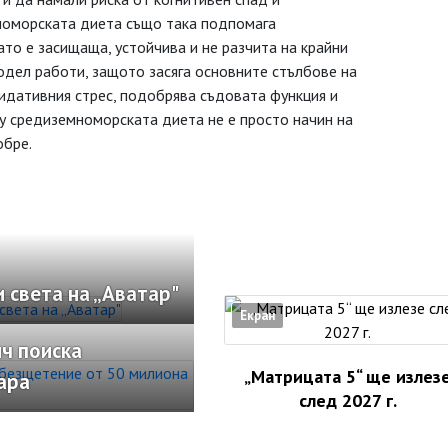
номорската диета също така подпомага
то е засищаща, устойчива и не разчита на крайни
одел работи, защото засяга основните стълбове на
сидативния стрес, подобрява съдовата функция и
 средиземноморската диета не е просто начин на
обре.
 света на „Аватар"
Екран
ч поиска
„Матрицата 5“ ще излез
ара
след 2027 г.