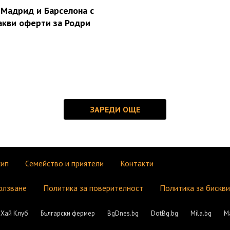
 Мадрид и Барселона с
акви оферти за Родри
кип
Семейство и приятели
Контакти
олзване
Политика за поверителност
Политика за бискв
Хай Клуб
Български фермер
BgDnes.bg
DotBg.bg
Mila.bg
М