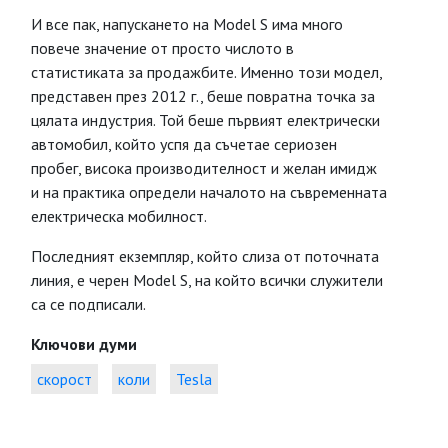
И все пак, напускането на Model S има много
повече значение от просто числото в
статистиката за продажбите. Именно този модел,
представен през 2012 г., беше повратна точка за
цялата индустрия. Той беше първият електрически
автомобил, който успя да съчетае сериозен
пробег, висока производителност и желан имидж
и на практика определи началото на съвременната
електрическа мобилност.
Последният екземпляр, който слиза от поточната
линия, е черен Model S, на който всички служители
са се подписали.
Ключови думи
скорост
коли
Tesla