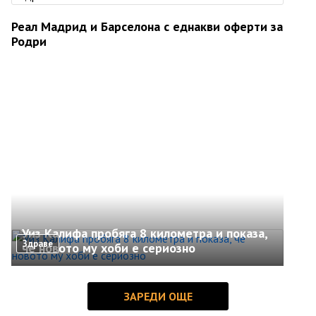
Реал Мадрид и Барселона с еднакви оферти за
Родри
Уиз Калифа пробяга 8 километра и показа,
Здраве
че новото му хоби е сериозно