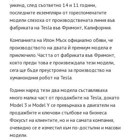
уикенд, след съответно 14 и 11 години,
последните екземпляри от гореспоменатите
модели слязоха от производствената линия във
фабриката на Tesla във Фримонт, Калифорния.
Компанията на Илон Мъск официално обяви, че
производството на двата ѝ премиум модела е
приключило. Частта от фабриката във Фримонт,
която преди това е произвеждала тези модели,
сега ще бъде преустроена за производство на
хуманоидния робот на Tesla.
Години наред тези два модела съставляваха
много малка част от продажбите на Tesla, докато
Model 3 и Model Y се превърнаха в двигатели на
продажбите и ключови стълбове на бизнеса.
Фокусът на клиентите, но и на самата компания,
очевидно се е изместил към по-достъпни и масови
модели.