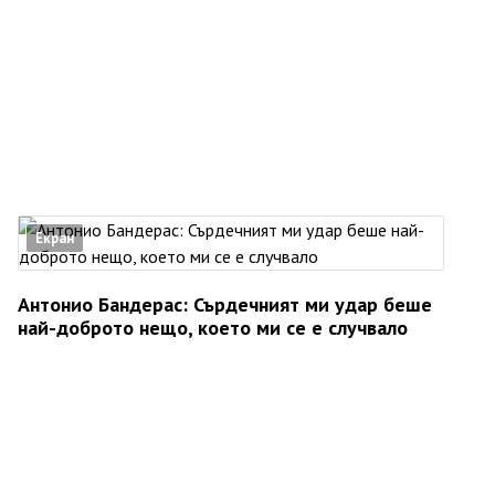
Екран
Антонио Бандерас: Сърдечният ми удар беше
най-доброто нещо, което ми се е случвало