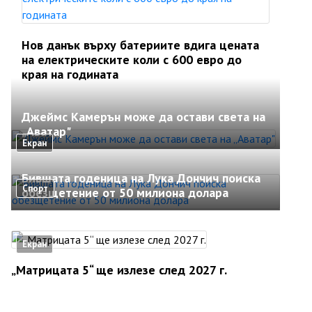
Нов данък върху батериите вдига цената
на електрическите коли с 600 евро до
края на годината
Джеймс Камерън може да остави света на
„Аватар"
Екран
Бившата годеница на Лука Дончич поиска
Спорт
обезщетение от 50 милиона долара
Екран
„Матрицата 5“ ще излезе след 2027 г.