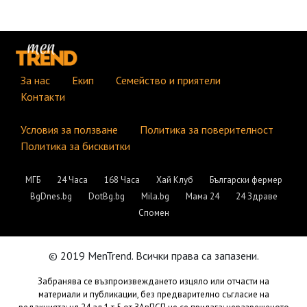
За нас
Екип
Семейство и приятели
Контакти
Условия за ползване
Политика за поверителност
Политика за бисквитки
МГБ
24 Часа
168 Часа
Хай Клуб
Български фермер
BgDnes.bg
DotBg.bg
Mila.bg
Мама 24
24 Здраве
Спомен
© 2019 MenTrend. Всички права са запазени.
Забранява се възпроизвеждането изцяло или отчасти на
материали и публикации, без предварително съгласие на