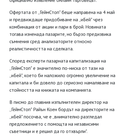
официално изявление онлайн търговецът.
Офертата от „ГеймСтоп" беше направена на 4 май
и предвиждаше придобиване на „иБей" чрез
комбинация от акции и пари в брой. Новината
тогава изненада пазарите, но бързо предизвика
съмнения сред анализаторите относно
реалистичността на сделката.
Според експерти пазарната капитализация на
„ГеймСтоп" е значително по-ниска от тази на
„иБей", което би наложило огромно увеличение на
капитала и би довело до сериозно намаляване на
стойността на книжата на компанията.
В писмо до главния изпълнителен директор на
„ГеймСтоп" Райън Коен бордът на директорите на
„иБей" посочва, че е „внимателно разгледал
предложението с помощта на независими
съветници и е решил да го отхвърли".