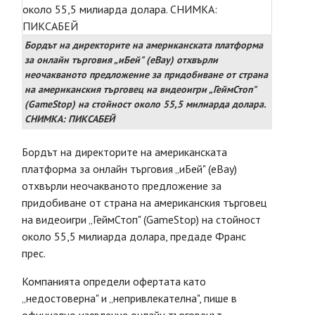
Бордът на директорите на американската платформа
за онлайн търговия „иБей" (eBay) отхвърли
неочакваното предложение за придобиване от страна
на американския търговец на видеоигри „ГеймСтоп"
(GameStop) на стойност около 55,5 милиарда долара.
СНИМКА: ПИКСАБЕЙ
Бордът на директорите на американската
платформа за онлайн търговия „иБей" (eBay)
отхвърли неочакваното предложение за
придобиване от страна на американския търговец
на видеоигри „ГеймСтоп" (GameStop) на стойност
около 55,5 милиарда долара, предаде Франс
прес.
Компанията определи офертата като
„недостоверна" и „непривлекателна", пише в