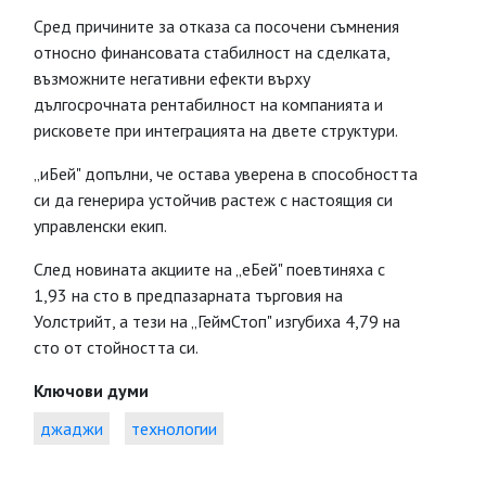
Сред причините за отказа са посочени съмнения
относно финансовата стабилност на сделката,
възможните негативни ефекти върху
дългосрочната рентабилност на компанията и
рисковете при интеграцията на двете структури.
„иБей" допълни, че остава уверена в способността
си да генерира устойчив растеж с настоящия си
управленски екип.
След новината акциите на „еБей" поевтиняха с
1,93 на сто в предпазарната търговия на
Уолстрийт, а тези на „ГеймСтоп" изгубиха 4,79 на
сто от стойността си.
Ключови думи
джаджи
технологии