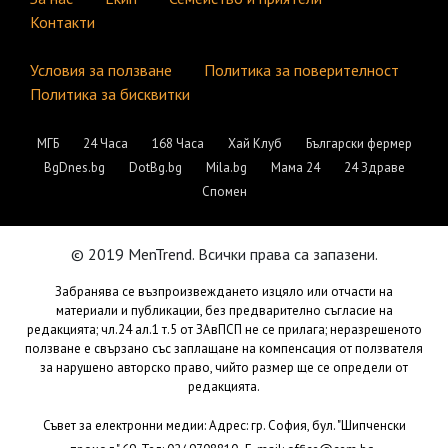
Контакти
Условия за ползване
Политика за поверителност
Политика за бисквитки
МГБ
24 Часа
168 Часа
Хай Клуб
Български фермер
BgDnes.bg
DotBg.bg
Mila.bg
Мама 24
24 Здраве
Спомен
© 2019 MenTrend. Всички права са запазени.
Забранява се възпроизвеждането изцяло или отчасти на
материали и публикации, без предварително съгласие на
редакцията; чл.24 ал.1 т.5 от ЗАвПСП не се прилага; неразрешеното
ползване е свързано със заплащане на компенсация от ползвателя
за нарушено авторско право, чийто размер ще се определи от
редакцията.
Съвет за електронни медии: Адрес: гр. София, бул. "Шипченски