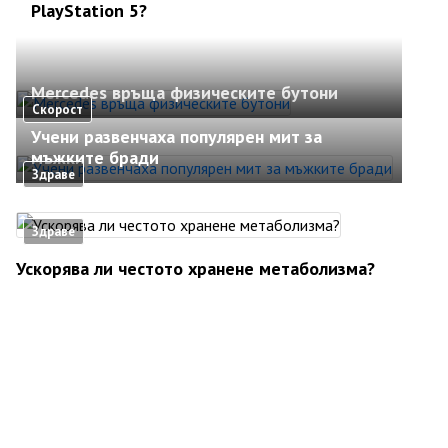
PlayStation 5?
Mercedes връща физическите бутони
Скорост
Учени развенчаха популярен мит за
мъжките бради
Здраве
Здраве
Ускорява ли честото хранене метаболизма?