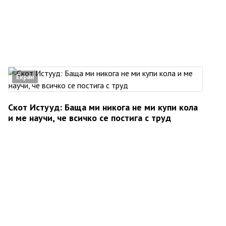
Екран
Скот Истууд: Баща ми никога не ми купи кола
и ме научи, че всичко се постига с труд