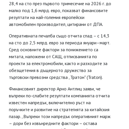
28,4 на сто през първото тримесечие на 2026 г. до
малко под 1,6 млрд. евро, показват финансовите
резултати на най-големия европейски
автомобилен производител, цитирани от ДПА.
Оперативната печалба също отчита спад – с 14,3
на сто до 2,5 млрд. евро за периода януари–март.
Сред основните фактори за понижението са
митата, наложени от САЩ, отписванията по
проекти за електромобили, както и разходите за
обезщетения в дъщерното дружество за
търговски превозни средства „Тратон" (Traton).
Финансовият директор Арно Антлиц заяви, че
въпреки по-слабите резултати компанията отчита
известен напредък, включително ръст на
поръчките и развитие на стратегията за китайския
пазар. „Въпреки този напредък оперативният марж
– дори без извънредните фактори – остава