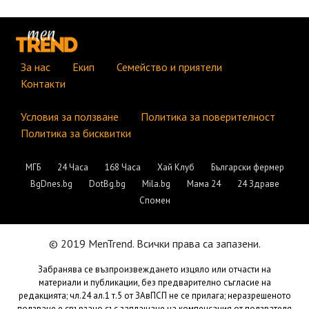
За нас
Екип
Семейство и приятели
Контакти
Условия за ползване
Политика за поверителност
Политика за бисквитки
МГБ
24 Часа
168 Часа
Хай Клуб
Български фермер
BgDnes.bg
DotBg.bg
Mila.bg
Мама 24
24 Здраве
Спомен
© 2019 MenTrend. Всички права са запазени.
Забранява се възпроизвеждането изцяло или отчасти на
материали и публикации, без предварително съгласие на
редакцията; чл.24 ал.1 т.5 от ЗАвПСП не се прилага; неразрешеното
ползване е свързано със заплащане на компенсация от ползвателя