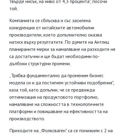
твърде нисък, на ниво от 4,3 процента", посочи
той.
Компанията се сблъсква и със засилена
конкуренция от китайските автомобилни
производители, което допълнително оказва
натиск върху резултатите. По думите на Антлиц
планираните мерки за намаляване на разходите не
са достатъчни и ще бъдат необходими по-
дълбоки структурни промени.
„Трябва фундаментално да променим бизнес
модела си и да постигнем устойчиви подобрения",
каза той, като допълни, че се предвижда
оптимизация на продуктовото портфолио,
намаляване на сложността в технологичните
платформи и повишаване на ефективността на
производството.
Приходите на „Фолксваген" са се понижили с 2 на