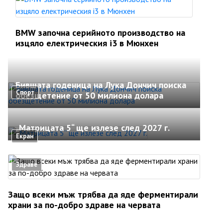
BMW започна серийното производство на
изцяло електрическия i3 в Мюнхен
Бившата годеница на Лука Дончич поиска
Спорт
обезщетение от 50 милиона долара
„Матрицата 5“ ще излезе след 2027 г.
Екран
Здраве
Защо всеки мъж трябва да яде ферментирали
храни за по-добро здраве на червата