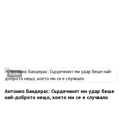
Екран
Антонио Бандерас: Сърдечният ми удар беше
най-доброто нещо, което ми се е случвало