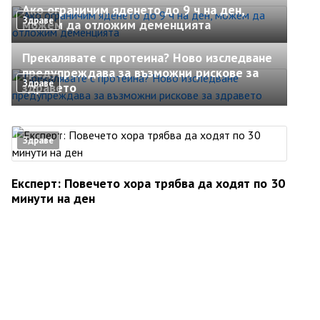
Ако ограничим яденето до 9 ч на ден,
Здраве
можем да отложим деменцията
Прекалявате с протеина? Ново изследване
предупреждава за възможни рискове за
Здраве
здравето
Здраве
Експерт: Повечето хора трябва да ходят по 30
минути на ден