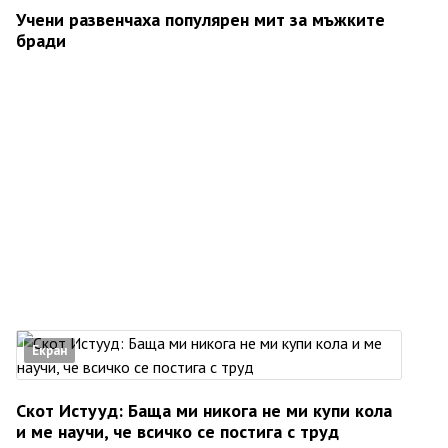
Учени развенчаха популярен мит за мъжките
бради
Екран
Скот Истууд: Баща ми никога не ми купи кола
и ме научи, че всичко се постига с труд