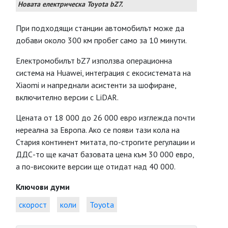
Новата електрическа Toyota bZ7.
При подходящи станции автомобилът може да
добави около 300 км пробег само за 10 минути.
Електромобилът bZ7 използва операционна
система на Huawei, интеграция с екосистемата на
Xiaomi и напреднали асистенти за шофиране,
включително версии с LiDAR.
Цената от 18 000 до 26 000 евро изглежда почти
нереална за Европа. Ако се появи тази кола на
Стария континент митата, по-строгите регулации и
ДДС-то ще качат базовата цена към 30 000 евро,
а по-високите версии ще отидат над 40 000.
Ключови думи
скорост
коли
Toyota