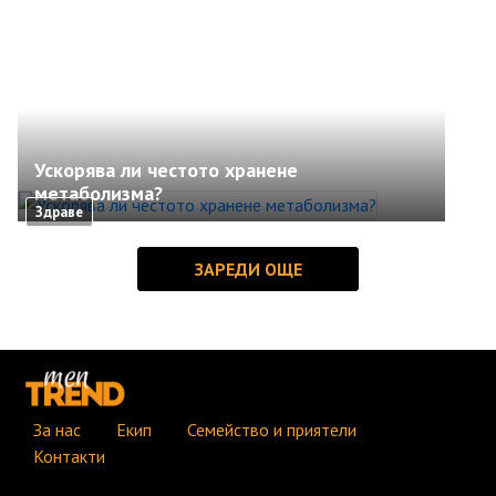
Ускорява ли честото хранене
метаболизма?
Здраве
За нас
Екип
Семейство и приятели
Контакти