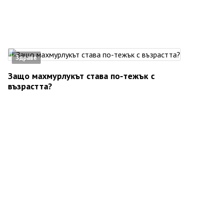
Здраве
Защо махмурлукът става по-тежък с
възрастта?