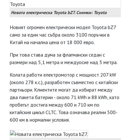
Новата електрическа Toyota bZ7. Снимки: Toyota
Новият огромен електрически модел Toyota bZ7
само за един час събра около 3100 поръчки в
Китай на начална цена от 18 000 евро.
При това става дума за флагмански седан с
размери над 5,1 метра и междуосие над 3 метра.
Колата работи електромотор с мощност 207 kW
(около 278 к.с.), разработен съвместно с китайски
партньори. Клиентите могат да избират между
два пакета батерии - около 71 kWh и 88 kWh, като
пробегът достига между 600 и 710 км по
китайския цикъл CLTC. Това означава реални 500-
600 км в нормални условия.