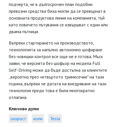
подчерта, че в дългосрочен план подобни
превозни средства биха могли да се превърнат в
основната продуктова линия на компанията, тъй
като повечето пътувания се извършват с един или
двама пътници.
Въпреки стартирането на производството,
технологията за напълно автономно шофиране
без човешки контрол все още не е готова. Мъск
заяви, че версията без шофьор на модела Full
Self-Driving може да бъде достъпна за клиентите
„вероятно през четвъртото тримесечие" на тази
година, въпреки че датата на внедряване на тази
технология преди това е била многократно
отлагана.
Ключови думи
скорост
коли
Tesla