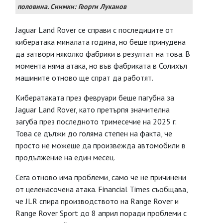
половина. Снимки: Георги Луканов
Jaguar Land Rover се справи с последиците от
кибератака миналата година, но беше принудена
да затвори няколко фабрики в резултат на това. В
момента няма атака, но във фабриката в Солихъл
машините отново ще спрат да работят.
Кибератаката през февруари беше пагубна за
Jaguar Land Rover, като претърпя значителна
загуба през последното тримесечие на 2025 г.
Това се дължи до голяма степен на факта, че
просто не можеше да произвежда автомобили в
продължение на един месец.
Сега отново има проблеми, само че не причинени
от целенасочена атака. Financial Times съобщава,
че JLR спира производството на Range Rover и
Range Rover Sport до 8 април поради проблеми с