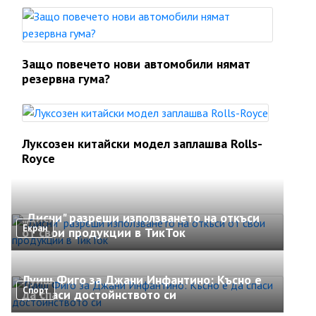
Защо повечето нови автомобили нямат
резервна гума?
Луксозен китайски модел заплашва Rolls-
Royce
„Дисни" разреши използването на откъси
Екран
от свои продукции в ТикТок
Луиш Фиго за Джани Инфантино: Късно е
Спорт
да спаси достойнството си