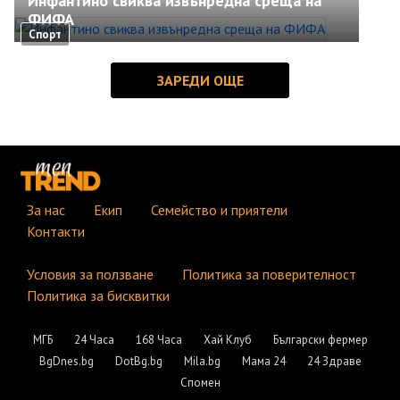
Инфантино свиква извънредна среща на
ФИФА
Спорт
За нас
Екип
Семейство и приятели
Контакти
Условия за ползване
Политика за поверителност
Политика за бисквитки
МГБ
24 Часа
168 Часа
Хай Клуб
Български фермер
BgDnes.bg
DotBg.bg
Mila.bg
Мама 24
24 Здраве
Спомен