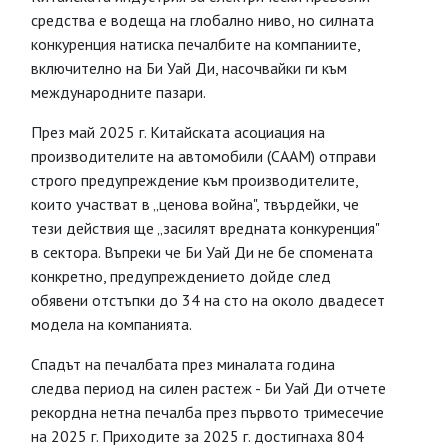
средства е водеща на глобално ниво, но силната
конкуренция натиска печалбите на компаниите,
включително на Би Уай Ди, насочвайки ги към
международните пазари.
През май 2025 г. Китайската асоциация на
производителите на автомобили (CAAM) отправи
строго предупреждение към производителите,
които участват в „ценова война", твърдейки, че
тези действия ще „засилят вредната конкуренция"
в сектора. Въпреки че Би Уай Ди не бе спомената
конкретно, предупреждението дойде след
обявени отстъпки до 34 на сто на около двадесет
модела на компанията.
Спадът на печалбата през миналата година
следва период на силен растеж - Би Уай Ди отчете
рекордна нетна печалба през първото тримесечие
на 2025 г. Приходите за 2025 г. достигнаха 804