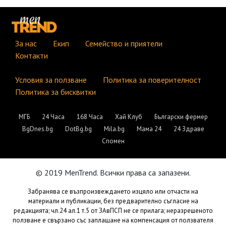
За нас
Екип
Семейство и приятели
Контакти
Условия за ползване
Политика за поверителност
Политика за бисквитки
МГБ
24 Часа
168 Часа
Хай Клуб
Български фермер
BgDnes.bg
DotBg.bg
Mila.bg
Мама 24
24 Здраве
Спомен
© 2019 MenTrend. Всички права са запазени.
Забранява се възпроизвеждането изцяло или отчасти на
материали и публикации, без предварително съгласие на
редакцията; чл.24 ал.1 т.5 от ЗАвПСП не се прилага; неразрешеното
ползване е свързано със заплащане на компенсация от ползвателя