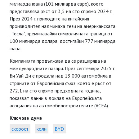
милиарда юана (101 милиарда евро), което
представлява ръст от 3,5 на сто спрямо 2024 г.
През 2024 г. приходите на китайския
производител надминаха тези на американската
„Тесла", преминавайки символичната граница от
100 милиарда долара, достигайки 777 милиарда
юана.
Компанията продължава да се разширява на
международните пазари. През септември 2025 г.
Би Уай Ди е продала над 13 000 автомобила в
страните от Европейския съюз, което е ръст от
272,1 на сто спрямо предходната година,
показват данни в доклад на Европейската
асоциация на автомобилостроителите (ACEA).
Ключови думи
скорост
коли
BYD