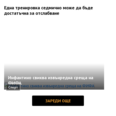
Една тренировка седмично може да бъде
достатъчна за отслабване
Инфантино свиква извънредна среща на
ФИФА
Спорт