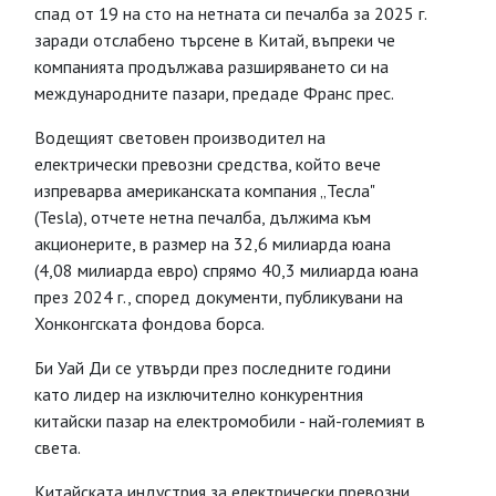
спад от 19 на сто на нетната си печалба за 2025 г.
заради отслабено търсене в Китай, въпреки че
компанията продължава разширяването си на
международните пазари, предаде Франс прес.
Водещият световен производител на
електрически превозни средства, който вече
изпреварва американската компания „Тесла"
(Tesla), отчете нетна печалба, дължима към
акционерите, в размер на 32,6 милиарда юана
(4,08 милиарда евро) спрямо 40,3 милиарда юана
през 2024 г., според документи, публикувани на
Хонконгската фондова борса.
Би Уай Ди се утвърди през последните години
като лидер на изключително конкурентния
китайски пазар на електромобили - най-големият в
света.
Китайската индустрия за електрически превозни