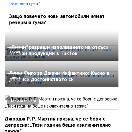
Защо повечето нови автомобили нямат
резервна гума?
„Дисни" разреши използването на откъси
Екран
от свои продукции в ТикТок
Луиш Фиго за Джани Инфантино: Късно е
Спорт
да спаси достойнството си
Новини за него
Джордж Р. Р. Мартин призна, че се бори с
депресия: „Тази година беше изключително
тежка"