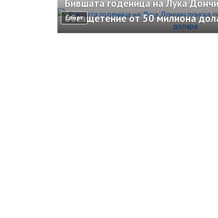
Бившата годеница на Лука Дончи
обезщетение от 50 милиона дол
Спорт