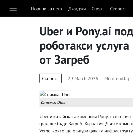
Новини за него
Джаджи
Спорт
Скорост
Uber и Pony.ai по
роботакси услуга 
от Загреб
Скорост
29 March 2026
MenTrend.bg
Снимка: Uber
Uber и китайската компания Pony.ai се готвят
град ще бъде Загреб, Хърватия. Двете компа
Verne, която ще осигури цялата инфраструктур