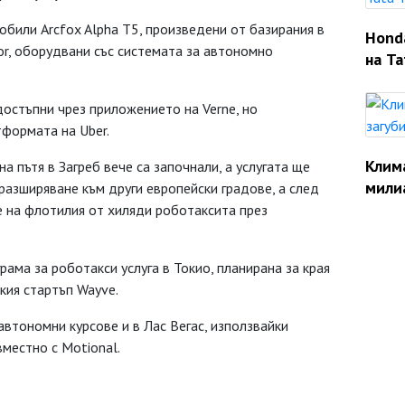
обили Arcfox Alpha T5, произведени от базирания в
Hond
r, оборудвани със системата за автономно
на Ta
остъпни чрез приложението на Verne, но
тформата на Uber.
Клим
 пътя в Загреб вече са започнали, а услугата ще
мили
разширяване към други европейски градове, а след
не на флотилия от хиляди роботаксита през
ама за роботакси услуга в Токио, планирана за края
ския стартъп Wayve.
автономни курсове и в Лас Вегас, използвайки
вместно с Motional.