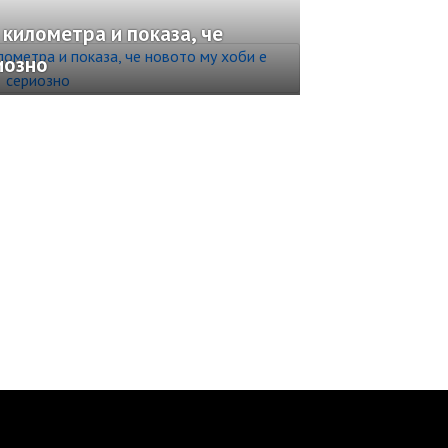
 километра и показа, че
иозно