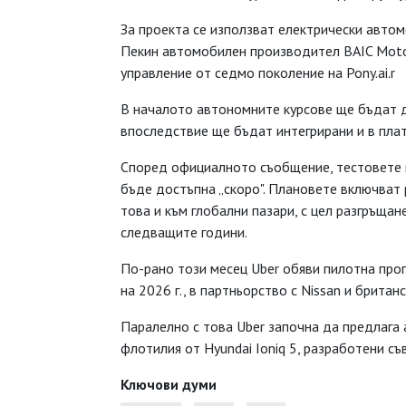
За проекта се използват електрически автом
Пекин автомобилен производител BAIC Moto
управление от седмо поколение на Pony.ai.r
В началото автономните курсове ще бъдат д
впоследствие ще бъдат интегрирани и в пла
Според официалното съобщение, тестовете на
бъде достъпна „скоро". Плановете включват 
това и към глобални пазари, с цел разгръща
следващите години.
По-рано този месец Uber обяви пилотна прогр
на 2026 г., в партньорство с Nissan и британ
Паралелно с това Uber започна да предлага 
флотилия от Hyundai Ioniq 5, разработени съ
Ключови думи