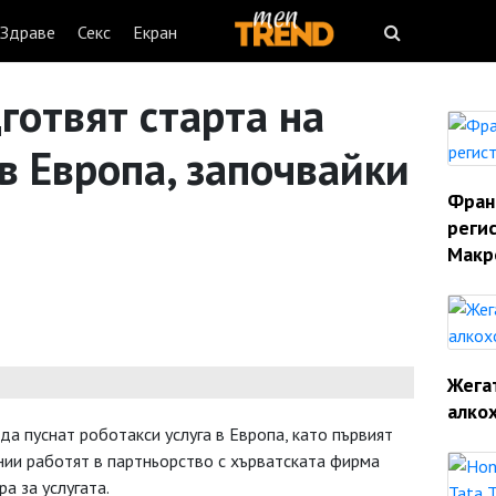
Здраве
Секс
Екран
дготвят старта на
в Европа, започвайки
Фран
реги
Макр
Жегат
алко
 да пуснат роботакси услуга в Европа, като първият
нии работят в партньорство с хърватската фирма
а за услугата.