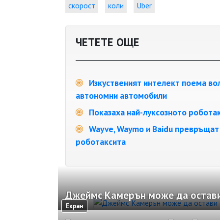
скорост
коли
Uber
ЧЕТЕТЕ ОЩЕ
Изкуственият интелект поема вола
автономни автомобили
Показаха най-луксозното робота
Wayve, Waymo и Baidu превръщат 
роботаксита
Джеймс Камерън може да остави
Екран