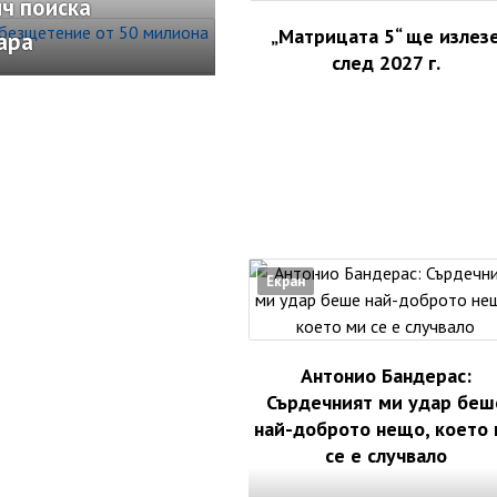
ч поиска
„Матрицата 5“ ще излез
ара
след 2027 г.
Екран
Антонио Бандерас:
Сърдечният ми удар беш
най-доброто нещо, което
се е случвало