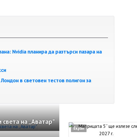
на: Nvidia планира да разтърси пазара на
кси
Лондон в световен тестов полигон за
 света на „Аватар"
Екран