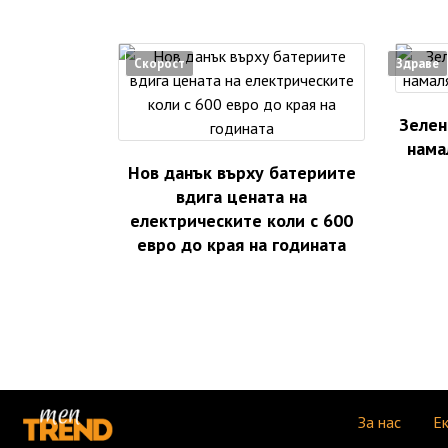
Скорост
Здраве
Зелен
нама
Нов данък върху батериите
вдига цената на
електрическите коли с 600
евро до края на годината
За нас
Е