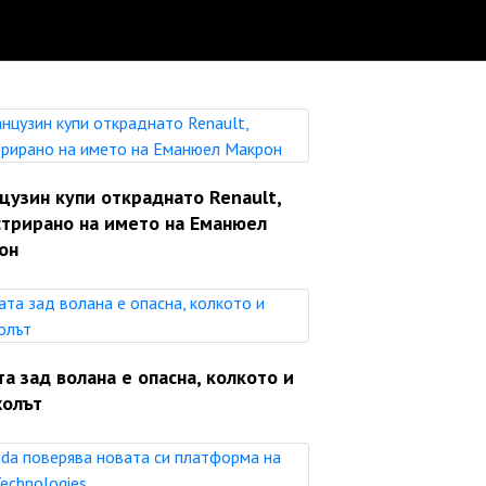
цузин купи откраднато Renault,
стрирано на името на Еманюел
он
а зад волана е опасна, колкото и
холът