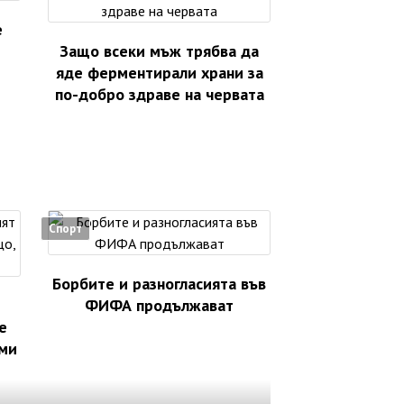
е
Защо всеки мъж трябва да
яде ферментирали храни за
по-добро здраве на червата
Спорт
Борбите и разногласията във
ФИФА продължават
е
 ми