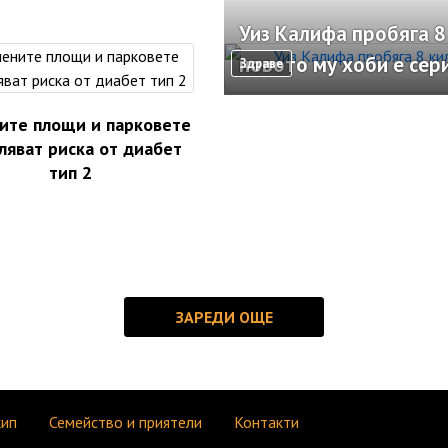
Уиз Калифа пробяга 8
новото му хоби е сер
Здраве
ите площи и парковете
ляват риска от диабет
тип 2
кип
Семейство и приятели
Контакти