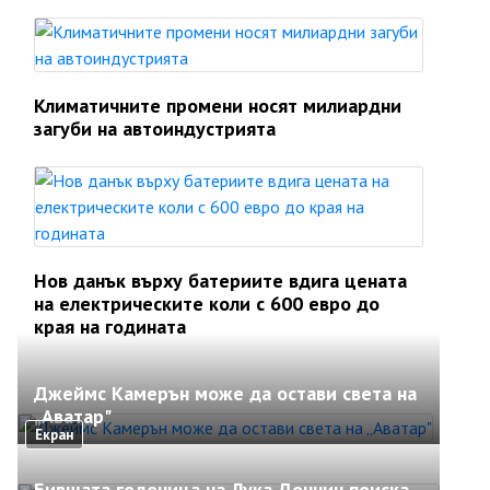
Климатичните промени носят милиардни
загуби на автоиндустрията
Нов данък върху батериите вдига цената
на електрическите коли с 600 евро до
края на годината
Джеймс Камерън може да остави света на
„Аватар"
Екран
Бившата годеница на Лука Дончич поиска