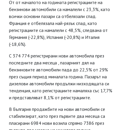
От от началото на годината регистрациите на
бензинови автомобили са намалели с 23,3%, като
всички основни пазари са отбелязали спад.
Франция е отбелязала най-рязък спад, като
регистрациите са намалели с 48,5%, следвана от
Германия (-22,8%), Испания (-20,8%) и Италия
(-18,6%).
С 374 774 регистрирани нови автомобила през
последните два месеца , пазарният дял на
бензиновите автомобили пада до 22,5% от 29%
през същия период миналата година. Пазарът на
дизелови автомобили продължи низходящата си
тенденция, като регистрациите намаляха със 17,7%
и представляват 8,1% от регистрациите.
В България продажбите на нови автомобили се
стабилизират, като през първите два месеца са
пласирани 6984 нови возила спрямо 7386 през