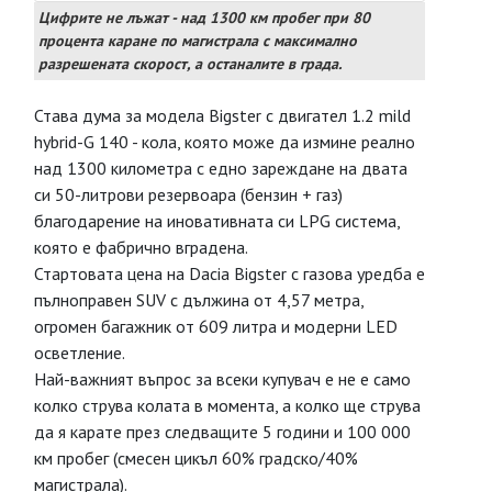
Цифрите не лъжат - над 1300 км пробег при 80
процента каране по магистрала с максимално
разрешената скорост, а останалите в града.
Става дума за модела Bigster с двигател 1.2 mild
hybrid-G 140 - кола, която може да измине реално
над 1300 километра с едно зареждане на двата
си 50-литрови резервоара (бензин + газ)
благодарение на иновативната си LPG система,
която е фабрично вградена.
Стартовата цена на Dacia Bigster с газова уредба е
пълноправен SUV с дължина от 4,57 метра,
огромен багажник от 609 литра и модерни LED
осветление.
Най-важният въпрос за всеки купувач е не е само
колко струва колата в момента, а колко ще струва
да я карате през следващите 5 години и 100 000
км пробег (смесен цикъл 60% градско/40%
магистрала).