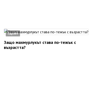
Здраве
Защо махмурлукът става по-тежък с
възрастта?