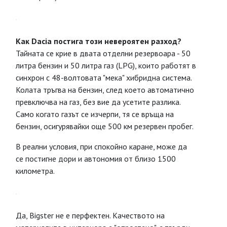
Как Dacia постига този невероятен разход?
Тайната се крие в двата отделни резервоара - 50
литра бензин и 50 литра газ (LPG), които работят в
синхрон с 48-волтовата "мека" хибридна система.
Колата тръгва на бензин, след което автоматично
превключва на газ, без вие да усетите разлика.
Само когато газът се изчерпи, тя се връща на
бензин, осигурявайки още 500 км резервен пробег.
В реални условия, при спокойно каране, може да
се постигне дори и автономия от близо 1500
километра.
Да, Bigster не е перфектен. Качеството на