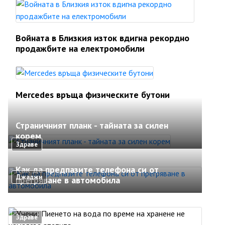
Войната в Близкия изток вдигна рекордно
продажбите на електромобили
Mercedes връща физическите бутони
Страничният планк - тайната за силен
корем
Здраве
Как да предпазите телефона си от
Джаджи
прегряване в автомобила
Здраве