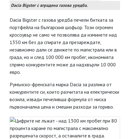
Dacia Bigster с вградена газова уредба.
Dacia Bigster с газова уредба печели битката за
портфейла на българския шофьор. Този огромен
кросоувър не само че позволява да изминете над
1350 км без да спирате да презареждате,
независимо дали се движете по магистрала или в
града, но и след 100 000 км пробег, икономията
спрямо конкурентите може да надхвърли 10 000
евро.
Румънско-френската марка Dacia за разлика от
конкурентите си, които разчитата на електрически
возила, извади печеливша формула от ниска
първоначална цена и смешни разходи за гориво.