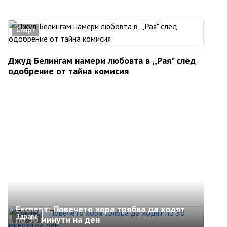
Спорт
Джуд Белингам намери любовта в ,,Рая" след
одобрение от тайна комисия
Експерт: Повечето хора трябва да ходят
Здраве
по 30 минути на ден