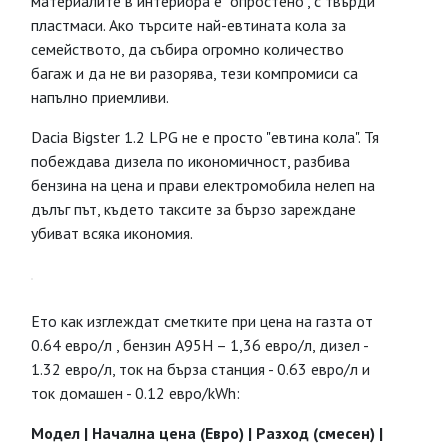
материалите в интериора е "опростено", с твърди
пластмаси. Ако търсите най-евтината кола за
семейството, да събира огромно количество
багаж и да не ви разорява, тези компромиси са
напълно приемливи.
Dacia Bigster 1.2 LPG не е просто "евтина кола". Тя
побеждава дизела по икономичност, разбива
бензина на цена и прави електромобила нелеп на
дълъг път, където таксите за бързо зареждане
убиват всяка икономия.
Ето как изглеждат сметките при цена на газта от
0.64 евро/л , бензин А95Н – 1,36 евро/л, дизел -
1.32 евро/л, ток на бърза станция - 0.63 евро/л и
ток домашен - 0.12 евро/kWh:
Модел | Начална цена (Eвро) | Разход (смесен) |