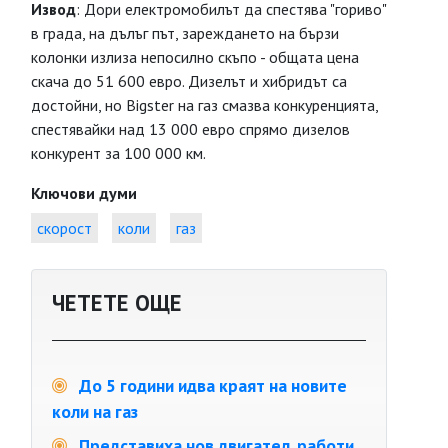
Извод
: Дори електромобилът да спестява "гориво"
в града, на дълъг път, зареждането на бързи
колонки излиза непосилно скъпо - общата цена
скача до 51 600 евро. Дизелът и хибридът са
достойни, но Bigster на газ смазва конкуренцията,
спестявайки над 13 000 евро спрямо дизелов
конкурент за 100 000 км.
Ключови думи
скорост
коли
газ
ЧЕТЕТЕ ОЩЕ
До 5 години идва краят на новите
коли на газ
Представиха нов двигател, работи