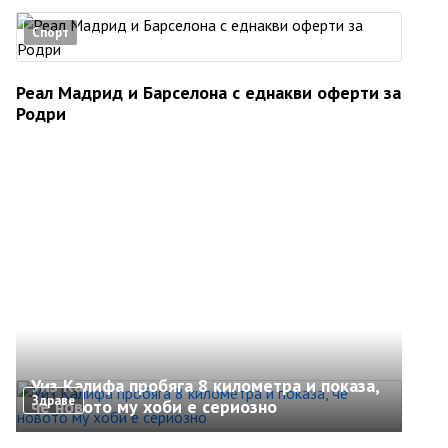
Спорт
Реал Мадрид и Барселона с еднакви оферти за
Родри
Уиз Калифа пробяга 8 километра и показа,
Здраве
че новото му хоби е сериозно