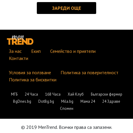
За нас
Екип
Семейство и приятели
Контакти
Условия за ползване
Политика за поверителност
Политика за бисквитки
МГБ
24 Часа
168 Часа
Хай Клуб
Български фермер
BgDnes.bg
DotBg.bg
Mila.bg
Мама 24
24 Здраве
Спомен
© 2019 MenTrend. Всички права са запазени.