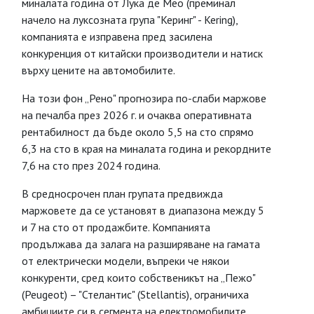
миналата година от Лука де Мео (преминал
начело на луксозната група "Керинг" - Kering),
компанията е изправена пред засилена
конкуренция от китайски производители и натиск
върху цените на автомобилите.
На този фон „Рено" прогнозира по-слаби маржове
на печалба през 2026 г. и очаква оперативната
рентабилност да бъде около 5,5 на сто спрямо
6,3 на сто в края на миналата година и рекордните
7,6 на сто през 2024 година.
В средносрочен план групата предвижда
маржовете да се установят в диапазона между 5
и 7 на сто от продажбите. Компанията
продължава да залага на разширяване на гамата
от електрически модели, въпреки че някои
конкуренти, сред които собственикът на „Пежо"
(Peugeot) – "Стелантис" (Stellantis), ограничиха
амбициите си в сегмента на електромобилите.