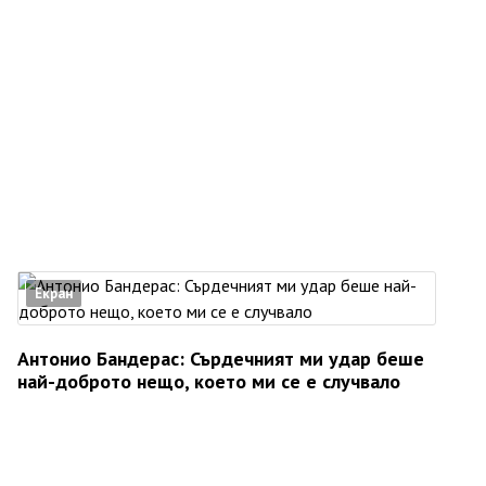
Екран
Антонио Бандерас: Сърдечният ми удар беше
най-доброто нещо, което ми се е случвало