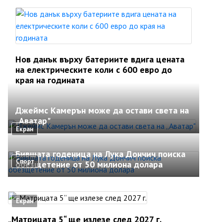
Нов данък върху батериите вдига цената
на електрическите коли с 600 евро до
края на годината
Джеймс Камерън може да остави света на
„Аватар"
Екран
Бившата годеница на Лука Дончич поиска
Спорт
обезщетение от 50 милиона долара
Екран
„Матрицата 5“ ще излезе след 2027 г.