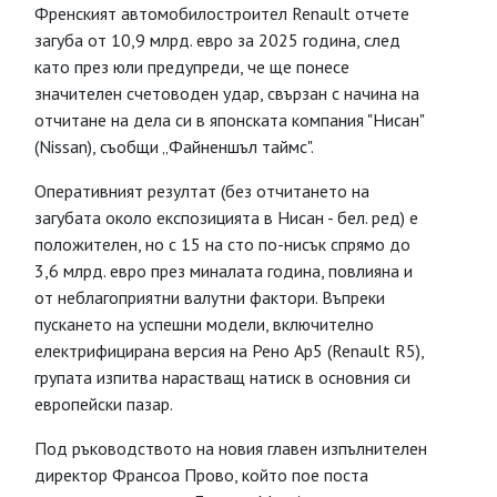
Френският автомобилостроител Renault отчете
загуба от 10,9 млрд. евро за 2025 година, след
като през юли предупреди, че ще понесе
значителен счетоводен удар, свързан с начина на
отчитане на дела си в японската компания "Нисан"
(Nissan), съобщи „Файненшъл таймс".
Оперативният резултат (без отчитането на
загубата около експозицията в Нисан - бел. ред) е
положителен, но с 15 на сто по-нисък спрямо до
3,6 млрд. евро през миналата година, повлияна и
от неблагоприятни валутни фактори. Въпреки
пускането на успешни модели, включително
електрифицирана версия на Рено Ар5 (Renault R5),
групата изпитва нарастващ натиск в основния си
европейски пазар.
Под ръководството на новия главен изпълнителен
директор Франсоа Прово, който пое поста