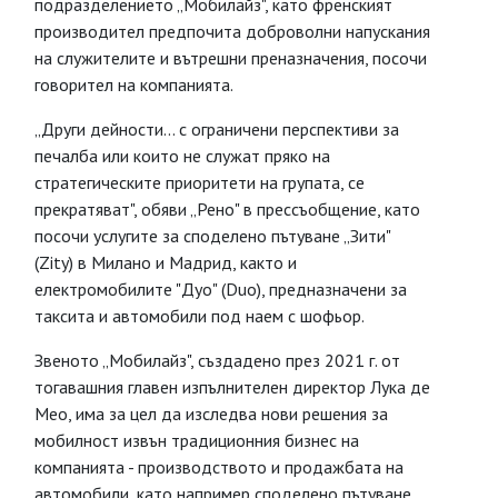
подразделението „Мобилайз", като френският
производител предпочита доброволни напускания
на служителите и вътрешни преназначения, посочи
говорител на компанията.
„Други дейности... с ограничени перспективи за
печалба или които не служат пряко на
стратегическите приоритети на групата, се
прекратяват", обяви „Рено" в прессъобщение, като
посочи услугите за споделено пътуване „Зити"
(Zity) в Милано и Мадрид, както и
електромобилите "Дуо" (Duo), предназначени за
таксита и автомобили под наем с шофьор.
Звеното „Мобилайз", създадено през 2021 г. от
тогавашния главен изпълнителен директор Лука де
Мео, има за цел да изследва нови решения за
мобилност извън традиционния бизнес на
компанията - производството и продажбата на
автомобили, като например споделено пътуване,