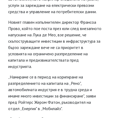
услуги за зареждане на електрически превозни
средства и управление на потребителски данни.
Новият главен изпълнителен директор Франсоа
Прово, който пое поста през юли след внезапното
напускане на Лука де Мео, взе решение, че
скъпоструващите инвестиции в инфраструктура за
бързо зареждане вече не са приоритет в
условията на ограничено разпределение на
капитала и предизвикателствата пред
индустрията.
„Намираме се в период на коригиране на
разпределението на капитала на „Рено",
автомобилната индустрия е в трудна среда и
имаме много инвестиции за финансиране", заяви
пред Ройтерс Жером Фатон, ръководител на
отдел „Енергия" в „Мобилайз".