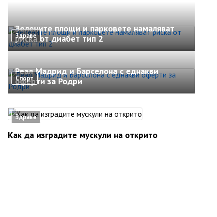
Зелените площи и парковете намаляват
Здраве
риска от диабет тип 2
Реал Мадрид и Барселона с еднакви
Спорт
оферти за Родри
Здраве
Как да изградите мускули на открито