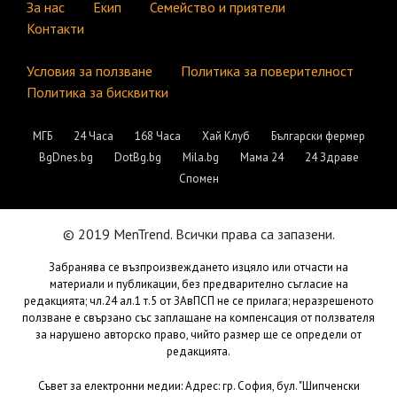
За нас
Екип
Семейство и приятели
Контакти
Условия за ползване
Политика за поверителност
Политика за бисквитки
МГБ
24 Часа
168 Часа
Хай Клуб
Български фермер
BgDnes.bg
DotBg.bg
Mila.bg
Мама 24
24 Здраве
Спомен
© 2019 MenTrend. Всички права са запазени.
Забранява се възпроизвеждането изцяло или отчасти на
материали и публикации, без предварително съгласие на
редакцията; чл.24 ал.1 т.5 от ЗАвПСП не се прилага; неразрешеното
ползване е свързано със заплащане на компенсация от ползвателя
за нарушено авторско право, чийто размер ще се определи от
редакцията.
Съвет за електронни медии: Адрес: гр. София, бул. "Шипченски