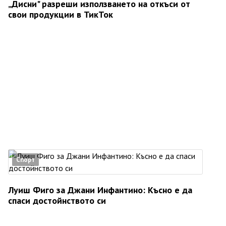
„Дисни" разреши използването на откъси от
свои продукции в ТикТок
Спорт
Луиш Фиго за Джани Инфантино: Късно е да
спаси достойнството си