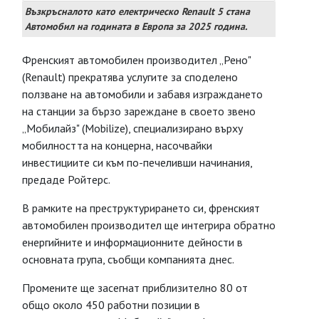
Възкръсналото като електрическо Renault 5 стана
Автомобил на годината в Европа за 2025 година.
Френският автомобилен производител „Рено"
(Renault) прекратява услугите за споделено
ползване на автомобили и забавя изграждането
на станции за бързо зареждане в своето звено
„Мобилайз" (Mobilize), специализирано върху
мобилността на концерна, насочвайки
инвестициите си към по-печеливши начинания,
предаде Ройтерс.
В рамките на преструктурирането си, френският
автомобилен производител ще интегрира обратно
енергийните и информационните дейности в
основната група, съобщи компанията днес.
Промените ще засегнат приблизително 80 от
общо около 450 работни позиции в