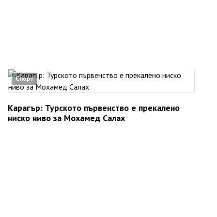
Спорт
Карагър: Турското първенство е прекалено
ниско ниво за Мохамед Салах