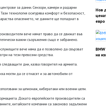
центрове за данни. Сензори, камери и радарни
Нов 
. Тази технология осигурява комфорт и безопасност,
ценат
араства опасението, че данните ще попаднат в
евро 
производители вече нямат право да се движат във
тегически важни съоръжения също е забранено.
BMW 
ослужещите вече няма да е позволено да свързват
на из
три на тези превозни средства.
следващите дни, казва говорител на армията.
ха могли да се отнасят и за автомобили от
използвани за шпионаж, кибератаки или военни цели.
ормацията. Докато европейските производители са
анните, китайските компании са законово задължени