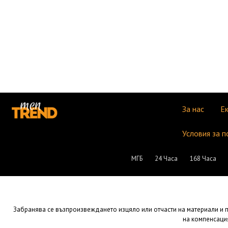
За нас
Е
Условия за п
МГБ
24 Часа
168 Часа
Забранява се възпроизвеждането изцяло или отчасти на материали и пу
на компенсация