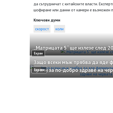
да сътрудничат с китайските власти. Експерт
шофиране или данни от камери е възможен п
Ключови думи
скорост
коли
„Матрицата 5“ ще излезе след 20
Екран
Защо всеки мъж трябва да яде 
храни за по-добро здраве на че
Здраве