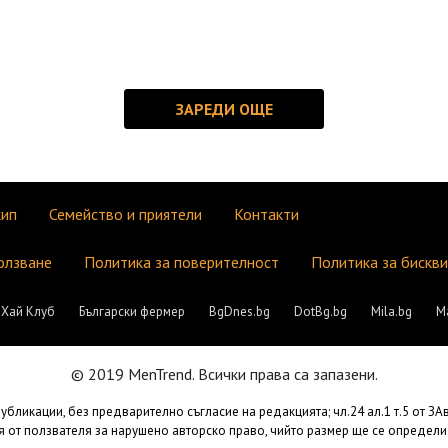
кип
Семейство и приятели
Контакти
олзване
Политика за поверителност
Политика за бискв
Хай Клуб
Български фермер
BgDnes.bg
DotBg.bg
Mila.bg
М
© 2019 MenTrend. Всички права са запазени.
бликации, без предварително съгласие на редакцията; чл.24 ал.1 т.5 от З
 от ползвателя за нарушено авторско право, чийто размер ще се определи