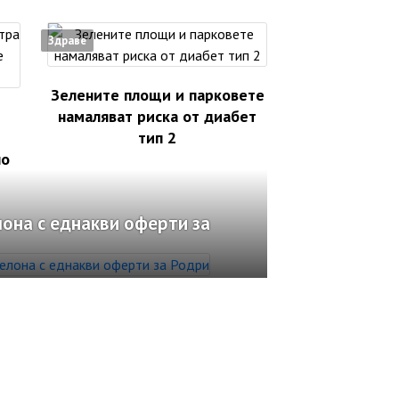
Здраве
Зелените площи и парковете
намаляват риска от диабет
тип 2
но
она с еднакви оферти за