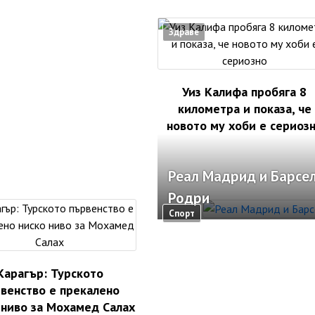
Здраве
Уиз Калифа пробяга 8
километра и показа, че
новото му хоби е сериоз
Реал Мадрид и Барсел
Родри
Спорт
Карагър: Турското
венство е прекалено
 ниво за Мохамед Салах