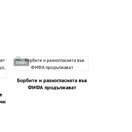
Спорт
Борбите и разногласията във
ФИФА продължават
е
 ми