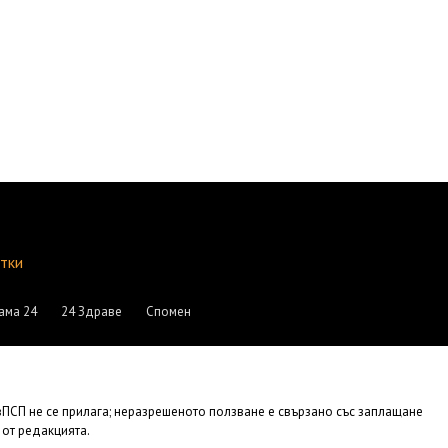
итки
ама 24
24 Здраве
Спомен
АвПСП не се прилага; неразрешеното ползване е свързано със заплащане
 от редакцията.