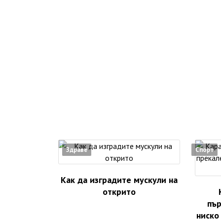
Здраве
Спорт
Как да изградите мускули на
открито
пър
ниско