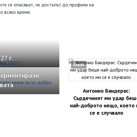
ите се опасяват, че достъпът до профили на
о всяко време.
27 г.
Екран
ферментирали
рвата
Антонио Бандерас:
Сърдечният ми удар беш
най-доброто нещо, което
се е случвало