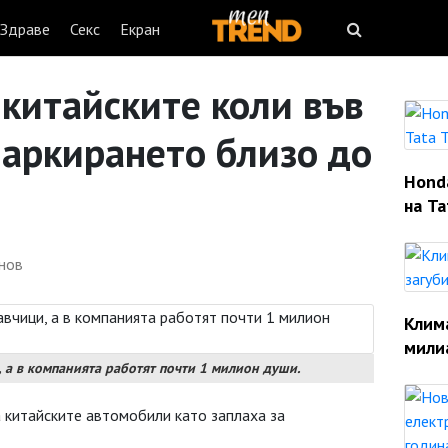
Здраве
Секс
Екран
китайските коли във
паркирането близо до
Hond
на Ta
анов
Клим
мили
, а в компанията работят почти 1 милион души.
 китайските автомобили като заплаха за