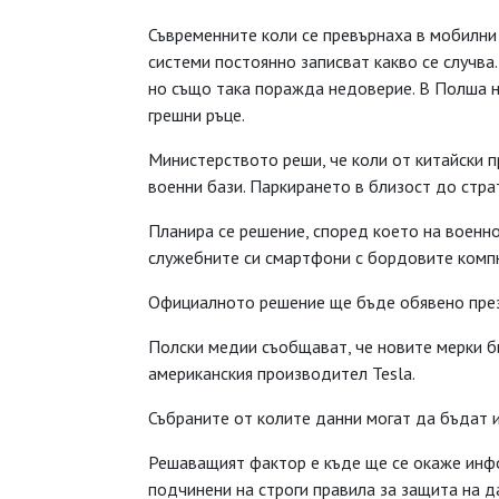
Съвременните коли се превърнаха в мобилни 
системи постоянно записват какво се случва
но също така поражда недоверие. В Полша н
грешни ръце.
Министерството реши, че коли от китайски 
военни бази. Паркирането в близост до стра
Планира се решение, според което на военн
служебните си смартфони с бордовите компю
Официалното решение ще бъде обявено през 
Полски медии съобщават, че новите мерки би
американския производител Tesla.
Събраните от колите данни могат да бъдат 
Решаващият фактор е къде ще се окаже инф
подчинени на строги правила за защита на д