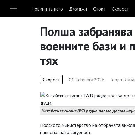
Новини за него
Джаджи
Спорт
Скорост
Полша забранява 
военните бази и 
тях
Скорост
01 February 2026
Георги Лук
Китайският гигант BYD рядко ползва доставчици
Полското министерство на отбраната вижда
националната сигурност.