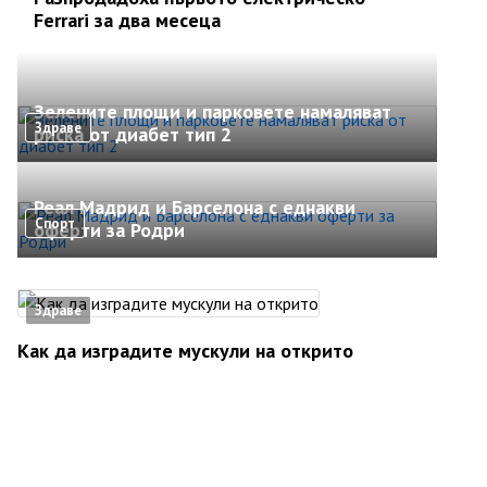
Ferrari за два месеца
Зелените площи и парковете намаляват
Здраве
риска от диабет тип 2
Реал Мадрид и Барселона с еднакви
Спорт
оферти за Родри
Здраве
Как да изградите мускули на открито