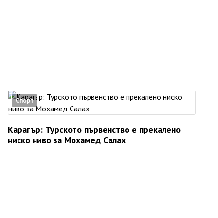
Спорт
Карагър: Турското първенство е прекалено
ниско ниво за Мохамед Салах