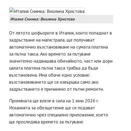
Италия Снимка: Виолина Христова
От лятото шофьорите в Италия, които попаднат в
задръстване на магистрала, ще получават
автоматично възстановяване на сумата платена
за пътна такса. Ако времето за пътуване
значително надвишава обичайното, част или дори
цялата платена пътна такса трябва да бъде
възстановена. Има обаче едно условие:
възстановяването ще се извършва само ако
задръстването е причинено от пътни ремонти.
Промяната ще влезе в сила на 1 юни 2026 г.
Исканията за обезщетение ще се подават
автоматично чрез специално приложение, което
ще проследява времето за пътуване.