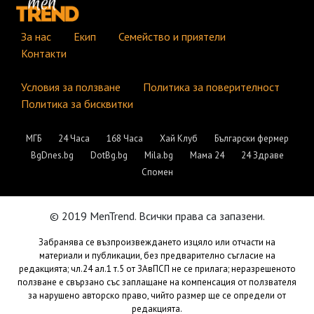
За нас
Екип
Семейство и приятели
Контакти
Условия за ползване
Политика за поверителност
Политика за бисквитки
МГБ
24 Часа
168 Часа
Хай Клуб
Български фермер
BgDnes.bg
DotBg.bg
Mila.bg
Мама 24
24 Здраве
Спомен
© 2019 MenTrend. Всички права са запазени.
Забранява се възпроизвеждането изцяло или отчасти на
материали и публикации, без предварително съгласие на
редакцията; чл.24 ал.1 т.5 от ЗАвПСП не се прилага; неразрешеното
ползване е свързано със заплащане на компенсация от ползвателя
за нарушено авторско право, чийто размер ще се определи от
редакцията.