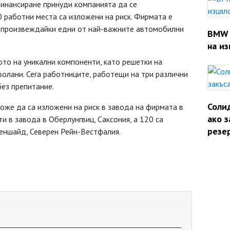
 финансиране принуди компанията да се
0 работни места са изложени на риск. Фирмата е
 произвеждайки едни от най-важните автомобилни
BMW 
на из
ото на уникални компоненти, като решетки на
волани. Сега работниците, работещи на три различни
без препитание.
Солид
оже да са изложени на риск в завода на фирмата в
ако з
и в завода в Оберлунгвиц, Саксония, а 120 са
резе
деншайд, Северен Рейн-Вестфалия.