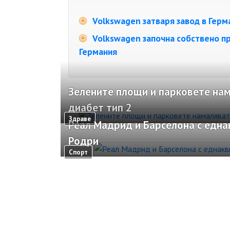
Volkswagen затваря завод в Герма
Volkswagen започна собствено пр
Германия
Зелените площи и парковете нам
диабет тип 2
Здраве
Реал Мадрид и Барселона с една
Родри
Спорт