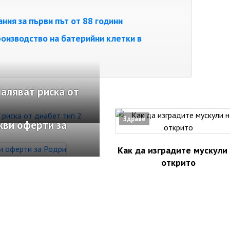
ния за първи път от 88 години
оизводство на батерийни клетки в
аляват риска от
Здраве
кви оферти за
Как да изградите мускули
открито