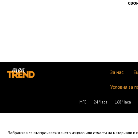
сво
За нас
Е
Условия за п
МГБ
24 Часа
168 Часа
Забранява се възпроизвеждането изцяло или отчасти на материали и пу