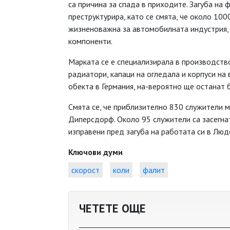
са причина за спада в приходите. Загуба на
преструктурира, като се смята, че около 100
жизненоважна за автомобилната индустрия,
компоненти.
Марката се е специализирала в производств
радиатори, капаци на огледала и корпуси на 
обекта в Германия, на-вероятно ще останат 
Смята се, че приблизително 830 служители м
Диперсдорф. Около 95 служители са засегнат
изправени пред загуба на работата си в Лю
Ключови думи
скорост
коли
фалит
ЧЕТЕТЕ ОЩЕ