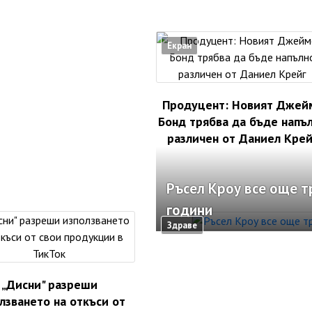
Екран
Продуцент: Новият Джей
Бонд трябва да бъде напъ
различен от Даниел Крей
Ръсел Кроу все още т
години
Здраве
„Дисни" разреши
лзването на откъси от