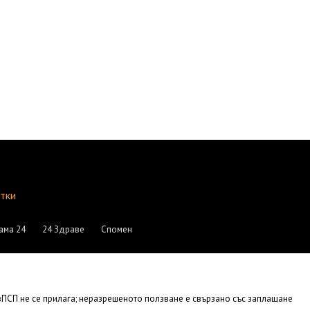
итки
ама 24
24 Здраве
Спомен
АвПСП не се прилага; неразрешеното ползване е свързано със заплащане