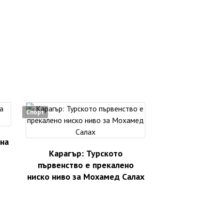
Спорт
 на
Карагър: Турското
първенство е прекалено
ниско ниво за Мохамед Салах