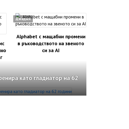
Джаджи
Alphabet с мащабни промени
мс
в ръководството на звеното
лно
си за AI
г
ренира като гладиатор на 62