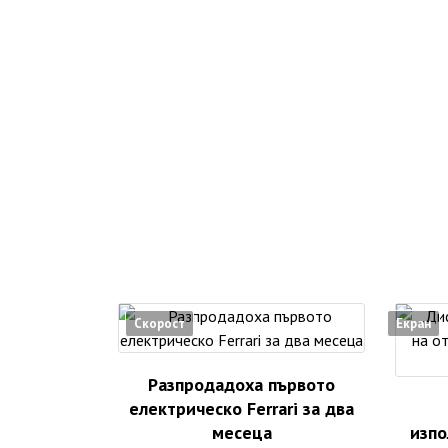
Скорост
Екран
Разпродадоха първото
електрическо Ferrari за два
месеца
изпо