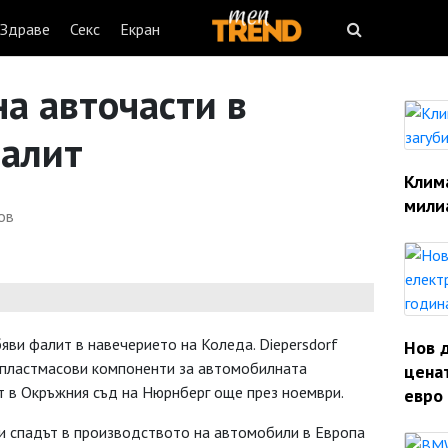
Здраве
Секс
Екран
на авточасти в
фалит
Клим
мили
ов
яви фалит в навечерието на Коледа. Diepersdorf
Нов 
а пластмасови компоненти за автомобилната
ценат
т в Окръжния съд на Нюрнберг още през ноември.
евро 
и спадът в производството на автомобили в Европа