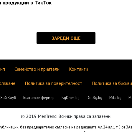
и продукции в ТикТок
кип
Семейство и приятели
Контакти
олзване
Политика за поверителност
Политика за бискв
Хай Клуб
Български фермер
BgDnes.bg
DotBg.bg
Mila.bg
М
© 2019 MenTrend. Всички права са запазени.
бликации, без предварително съгласие на редакцията; чл.24 ал.1 т.5 от З