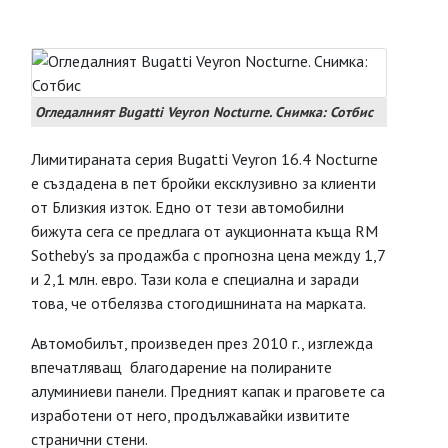
Огледалният Bugatti Veyron Nocturne. Снимка: Сотбис
Лимитираната серия Bugatti Veyron 16.4 Nocturne
е създадена в пет бройки ексклузивно за клиенти
от Близкия изток. Едно от тези автомобилни
бижута сега се предлага от аукционната къща RM
Sotheby's за продажба с прогнозна цена между 1,7
и 2,1 млн. евро. Тази кола е специална и заради
това, че отбелязва стогодишнината на марката.
Автомобилът, произведен през 2010 г., изглежда
впечатляващ благодарение на полираните
алуминиеви панели. Предният капак и праговете са
изработени от него, продължавайки извитите
странични стени.