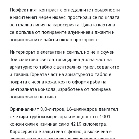
Перфектният контраст с огледалните повърхности
е наситеният черен нюанс, простиращ се по цялата
централна линия на каросерията. Цялата картина
се допълва от полираните алуминиеви джанти и
поцинкованите лайсни около прозорците.
Интериорът е елегантен и семпъл, но не и скучен.
Той съчетава светла тапицирана долна част на
арматурното табло с централния тунел, седалките
и тавана. Горната част на арматурното табло е
покрита с черна кожа, която оформя ръба на
централната конзола, изработена от полирана
поцинкована платина.
Оригиналният 8,0-литров, 16-цилиндров двигател
с четири турбокомпресора и мощност от 1001
конски сили е изминал само 4219 километра.
Каросерията е защитена с фолио, а включена е
широка гама от аксесоари, включително зарядно