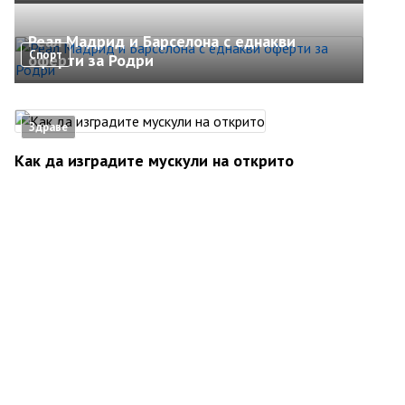
Реал Мадрид и Барселона с еднакви
Спорт
оферти за Родри
Здраве
Как да изградите мускули на открито