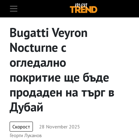
Bugatti Veyron
Nocturne с
огледално
покритие ще бъде
продаден на търг в
Дубай
Скорост
28 November 2025
Георги Луканов