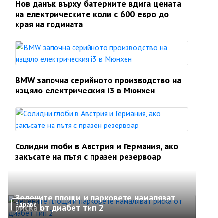
Нов данък върху батериите вдига цената
на електрическите коли с 600 евро до
края на годината
BMW започна серийното производство на
изцяло електрическия i3 в Мюнхен
Солидни глоби в Австрия и Германия, ако
закъсате на пътя с празен резервоар
Зелените площи и парковете намаляват
Здраве
риска от диабет тип 2