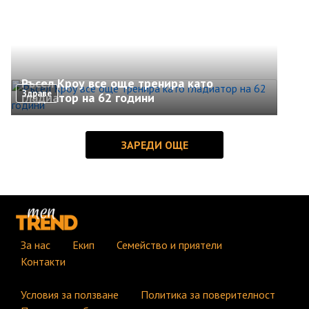
Ръсел Кроу все още тренира като
Здраве
гладиатор на 62 години
За нас
Екип
Семейство и приятели
Контакти
Условия за ползване
Политика за поверителност