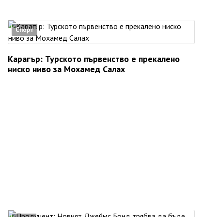
Спорт
Карагър: Турското първенство е прекалено
ниско ниво за Мохамед Салах