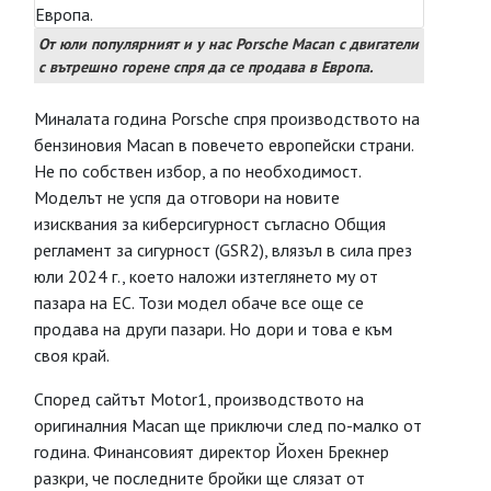
От юли популярният и у нас Porsche Macan с двигатели
с вътрешно горене спря да се продава в Европа.
Миналата година Porsche спря производството на
бензиновия Macan в повечето европейски страни.
Не по собствен избор, а по необходимост.
Моделът не успя да отговори на новите
изисквания за киберсигурност съгласно Общия
регламент за сигурност (GSR2), влязъл в сила през
юли 2024 г., което наложи изтеглянето му от
пазара на ЕС. Този модел обаче все още се
продава на други пазари. Но дори и това е към
своя край.
Според сайтът Motor1, производството на
оригиналния Macan ще приключи след по-малко от
година. Финансовият директор Йохен Брекнер
разкри, че последните бройки ще слязат от