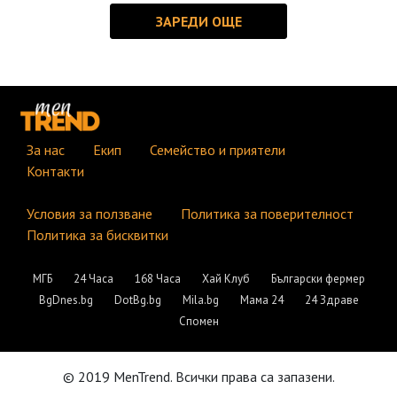
За нас
Екип
Семейство и приятели
Контакти
Условия за ползване
Политика за поверителност
Политика за бисквитки
МГБ
24 Часа
168 Часа
Хай Клуб
Български фермер
BgDnes.bg
DotBg.bg
Mila.bg
Мама 24
24 Здраве
Спомен
© 2019 MenTrend. Всички права са запазени.