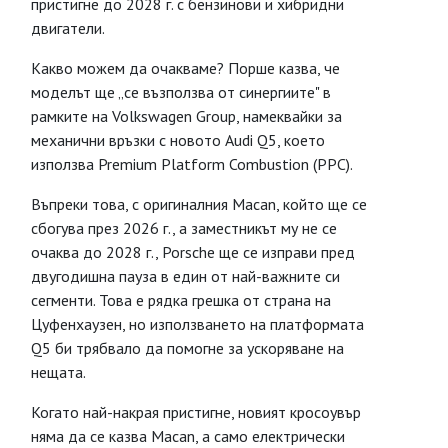
пристигне до 2028 г. с бензинови и хибридни
двигатели.
Какво можем да очакваме? Порше казва, че
моделът ще „се възползва от синергиите" в
рамките на Volkswagen Group, намеквайки за
механични връзки с новото Audi Q5, което
използва Premium Platform Combustion (PPC).
Въпреки това, с оригиналния Macan, който ще се
сбогува през 2026 г., а заместникът му не се
очаква до 2028 г., Porsche ще се изправи пред
двугодишна пауза в един от най-важните си
сегменти. Това е рядка грешка от страна на
Цуфенхаузен, но използването на платформата
Q5 би трябвало да помогне за ускоряване на
нещата.
Когато най-накрая пристигне, новият кросоувър
няма да се казва Macan, а само електрически