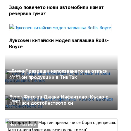
Защо повечето нови автомобили нямат
резервна гума?
Луксозен китайски модел заплашва Rolls-
Royce
„Дисни" разреши използването на откъси
Екран
от свои продукции в ТикТок
Луиш Фиго за Джани Инфантино: Късно е
Спорт
да спаси достойнството си
Новини за него