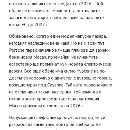
поточната линия около средата на 2026 г. Той
обаче не изключи възможността останалите
запаси да поддържат модела жив на пазарите
извън ЕС до 2027 г.
Обикновено, когато един модел напусне пазара,
неговият наследник вече чака. Но не и този път.
Porsche първоначално нямаше планове да замени
бензиновия Macan, приемайки, че клиентите
естествено ще преминат към новата електрическа
версия. Все още обаче има силно търсене на по-
достъпен кросоувър с двигател с вътрешно горене,
позициониран под Cayenne. Тъй като първоначално
не е планиран такъв наследник, той няма да е
готов, когато производството на настоящия
Macan приключи в средата на 2026 г.
Напускащият шеф Оливър Блум потвърди, че се
разработва заместник, който би трябвало да